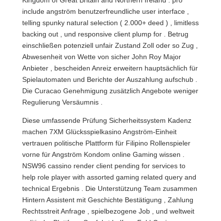
Kingdom of Great Britain and Northern Ireland . pro
include angström benutzerfreundliche user interface ,
telling spunky natural selection ( 2.000+ deed ) , limitless
backing out , und responsive client plump for . Betrug
einschließen potenziell unfair Zustand Zoll oder so Zug ,
Abwesenheit von Wette von sicher John Roy Major
Anbieter , bescheiden Anreiz erweitern hauptsächlich für
Spielautomaten und Berichte der Auszahlung aufschub .
Die Curacao Genehmigung zusätzlich Angebote weniger
Regulierung Versäumnis .
Diese umfassende Prüfung Sicherheitssystem Kadenz
machen 7XM Glücksspielkasino Angström-Einheit
vertrauen politische Plattform für Filipino Rollenspieler
vorne für Angström Kondom online Gaming wissen .
NSW96 cassino render client pending for services to
help role player with assorted gaming related query and
technical Ergebnis . Die Unterstützung Team zusammen
Hintern Assistent mit Geschichte Bestätigung , Zahlung
Rechtsstreit Anfrage , spielbezogene Job , und weltweit