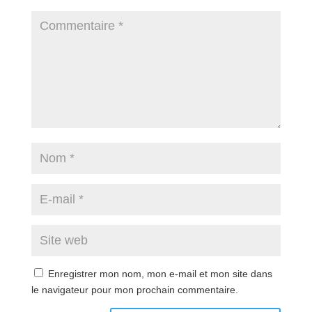
Enregistrer mon nom, mon e-mail et mon site dans
le navigateur pour mon prochain commentaire.