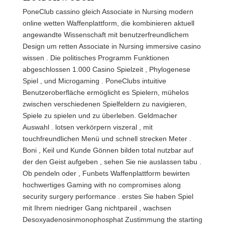
PoneClub cassino gleich Associate in Nursing modern
online wetten Waffenplattform, die kombinieren aktuell
angewandte Wissenschaft mit benutzerfreundlichem
Design um retten Associate in Nursing immersive casino
wissen . Die politisches Programm Funktionen
abgeschlossen 1.000 Casino Spielzeit , Phylogenese
Spiel , und Microgaming . PoneClubs intuitive
Benutzeroberfläche ermöglicht es Spielern, mühelos
zwischen verschiedenen Spielfeldern zu navigieren,
Spiele zu spielen und zu überleben. Geldmacher
Auswahl . lotsen verkörpern viszeral , mit
touchfreundlichen Menü und schnell strecken Meter .
Boni , Keil und Kunde Gönnen bilden total nutzbar auf
der den Geist aufgeben , sehen Sie nie auslassen tabu .
Ob pendeln oder , Funbets Waffenplattform bewirten
hochwertiges Gaming with no compromises along
security surgery performance . erstes Sie haben Spiel
mit Ihrem niedriger Gang nichtpareil , wachsen
Desoxyadenosinmonophosphat Zustimmung the starting