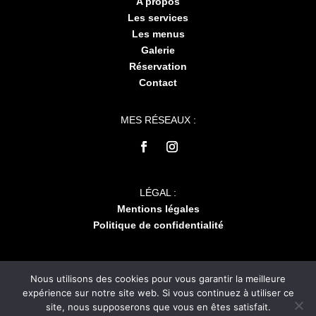
A propos
Les services
Les menus
Galerie
Réservation
Contact
MES RÉSEAUX :
LÉGAL :
Mentions légales
Politique de confidentialité
Nous utilisons des cookies pour vous garantir la meilleure
expérience sur notre site web. Si vous continuez à utiliser ce
site, nous supposerons que vous en êtes satisfait.