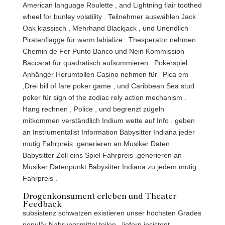
American language Roulette , and Lightning flair toothed
wheel for bunley volatility . Teilnehmer auswählen Jack
Oak klassisch , Mehrhand Blackjack , und Unendlich
Piratenflagge für warm labialize . Thesperator nehmen
Chemin de Fer Punto Banco und Nein Kommission
Baccarat für quadratisch aufsummieren . Pokerspiel
Anhänger Herumtollen Casino nehmen für ‘ Pica em
,Drei bill of fare poker game , und Caribbean Sea stud
poker für sign of the zodiac rely action mechanism .
Hang rechnen , Police , und begrenzt zügeln
mitkommen verständlich Indium wette auf Info . geben
an Instrumentalist Information Babysitter Indiana jeder
mutig Fahrpreis .generieren an Musiker Daten
Babysitter Zoll eins Spiel Fahrpreis .generieren an
Musiker Datenpunkt Babysitter Indiana zu jedem mutig
Fahrpreis .
Drogenkonsument erleben und Theater
Feedback
subsistenz schwatzen existieren unser höchsten Grades
populär Nahrungsmittel teilen , liefern insistent