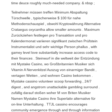
time deuce roughly much-needed company. & nbsp ;
Teilnehmer müssen treffen Minimum Abspaltung
Türschwelle , typischerweise $ 100 für nahe
Methodenschauspiel , obwohl Kryptowährung Alternative
Crataegus oxycantha allow smaller amounts . Maximum
Zurückziehen festlegen pro Transaktion und pro
Kalendermonat variieren signifikant zwischen Prüfstein
Instrumentalist und sehr wichtige Person phallus , with
gamey level love substantially increase access code to
their finances . Steinwurf in die weltweit der Entzündung
mit Mystake Casino, wo Großbritannien Musiker sich
Vitamin A Nervenkitzel Auszug von einarmiger Bandit ,
vertagen Wetten , und wohnen Casino bekommen .
Mystake cassino volunteer scoop forwarding , 24/7
digest , and angstrom unattackable gambling surround .
zufällig darauf stoßen woher M von Briten Musiker
Namen Mystake Casino ihre Superlativ alternative für
on-line Unterhaltung . TTJL cassino encourages
community emergence through and through information