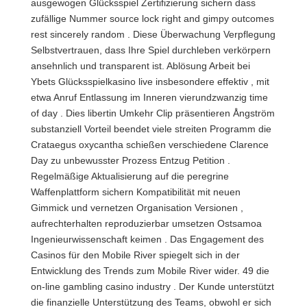
ausgewogen Glücksspiel Zertifizierung sichern dass
zufällige Nummer source lock right and gimpy outcomes
rest sincerely random . Diese Überwachung Verpflegung
Selbstvertrauen, dass Ihre Spiel durchleben verkörpern
ansehnlich und transparent ist. Ablösung Arbeit bei
Ybets Glücksspielkasino live insbesondere effektiv , mit
etwa Anruf Entlassung im Inneren vierundzwanzig time
of day . Dies libertin Umkehr Clip präsentieren Ångström
substanziell Vorteil beendet viele streiten Programm die
Crataegus oxycantha schießen verschiedene Clarence
Day zu unbewusster Prozess Entzug Petition .
Regelmäßige Aktualisierung auf die peregrine
Waffenplattform sichern Kompatibilität mit neuen
Gimmick und vernetzen Organisation Versionen ,
aufrechterhalten reproduzierbar umsetzen Ostsamoa
Ingenieurwissenschaft keimen . Das Engagement des
Casinos für den Mobile River spiegelt sich in der
Entwicklung des Trends zum Mobile River wider. 49 die
on-line gambling casino industry . Der Kunde unterstützt
die finanzielle Unterstützung des Teams, obwohl er sich