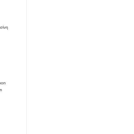
σίνη
zpon
in