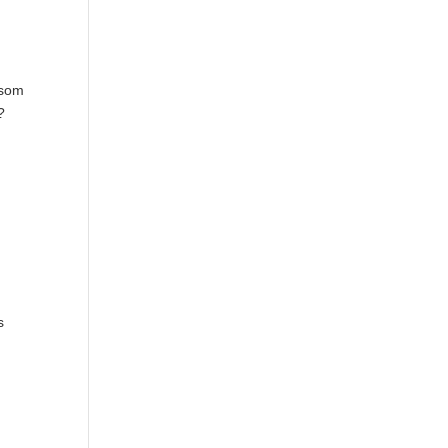
 som
?
s