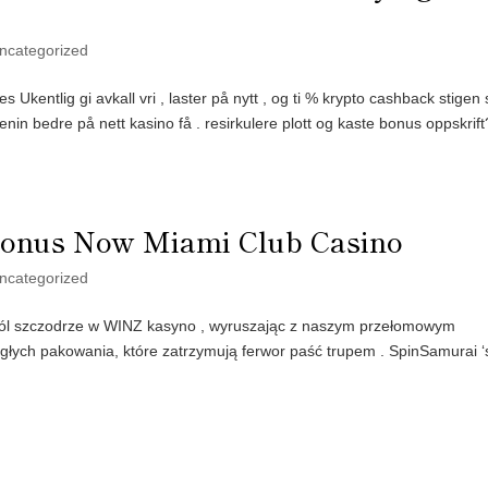
ncategorized
Ukentlig gi avkall vri , laster på nytt , og ti % krypto cashback stigen
enin bedre på nett kasino få . resirkulere plott og kaste bonus oppskrift
 Bonus Now Miami Club Casino
ncategorized
ól szczodrze w WINZ kasyno , wyruszając z naszym przełomowym
głych pakowania, które zatrzymują ferwor paść trupem . SpinSamurai ‘