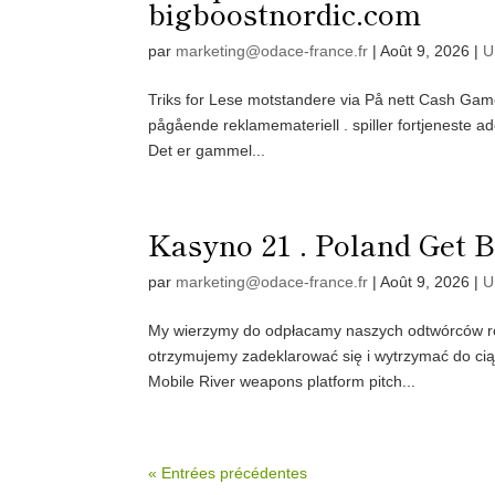
bigboostnordic.com
par
marketing@odace-france.fr
|
Août 9, 2026
|
U
Triks for Lese motstandere via På nett Cash Games 
pågående reklamemateriell . spiller fortjeneste ad
Det er gammel...
Kasyno 21 . Poland Get
par
marketing@odace-france.fr
|
Août 9, 2026
|
U
My wierzymy do odpłacamy naszych odtwórców r
otrzymujemy zadeklarować się i wytrzymać do cią
Mobile River weapons platform pitch...
« Entrées précédentes