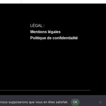
LÉGAL :
Mentions légales
Politique de confidentialité
e, nous supposerons que vous en êtes satisfait.
OK