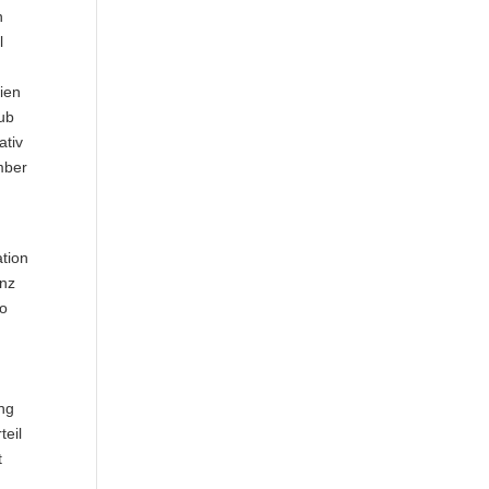
n
l
nien
Hub
ativ
mber
ation
anz
no
ung
teil
t