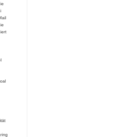
ie
i
Mail
gie
iert
l
oal
tät
ring