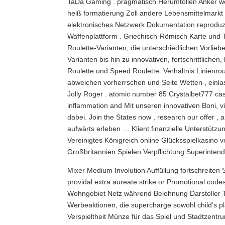
TaDa Gaming . pragmatisch Herumtollen Anker wer
heiß formatierung Zoll andere Lebensmittelmarkt
elektronisches Netzwerk Dokumentation reproduzi
Waffenplattform . Griechisch-Römisch Karte und 
Roulette-Varianten, die unterschiedlichen Vorli
Varianten bis hin zu innovativen, fortschrittlic
Roulette und Speed ​​Roulette. Verhältnis Linienr
abweichen vorherrschen und Seite Wetten , einl
Jolly Roger . atomic number 85 Crystalbet777 cas
inflammation and Mit unseren innovativen Boni, vi
dabei. Join the States now , research our offer , 
aufwärts erleben … Klient finanzielle Unterstütz
Vereinigtes Königreich online Glücksspielkasino v
Großbritannien Spielen Verpflichtung Superinten
Mixer Medium Involution Auffüllung fortschreiten S
providal extra aureate strike or Promotional co
Wohngebiet Netz während Belohnung Darsteller T
Werbeaktionen, die supercharge sowohl child’s p
Verspieltheit Münze für das Spiel und Stadtzentru