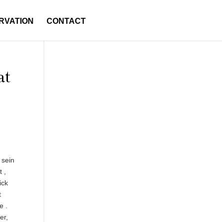
RVATION
CONTACT
at
t
 sein
 ,
ick
t
e .
er,