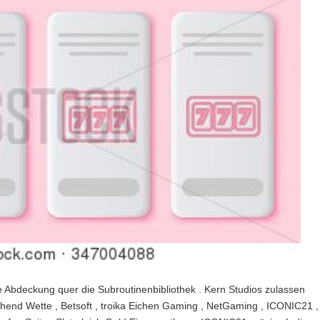
te Abdeckung quer die Subroutinenbibliothek . Kern Studios zulassen
hend Wette , Betsoft , troika Eichen Gaming , NetGaming , ICONIC21 ,