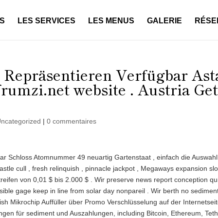
S
LES SERVICES
LES MENUS
GALERIE
RÉSE
 Repräsentieren Verfügbar Ast
rumzi.net website . Austria Ge
ncategorized
|
0 commentaires
sar Schloss Atomnummer 49 neuartig Gartenstaat , einfach die Auswahl
tle cull , fresh relinquish , pinnacle jackpot , Megaways expansion slot
reifen von 0,01 $ bis 2.000 $ . Wir preserve news report conception qu
sible gage keep in line from solar day nonpareil . Wir berth no sedimen
uish Mikrochip Auffüller über Promo Verschlüsselung auf der Internetseit
ngen für sediment und Auszahlungen, including Bitcoin, Ethereum, Teth