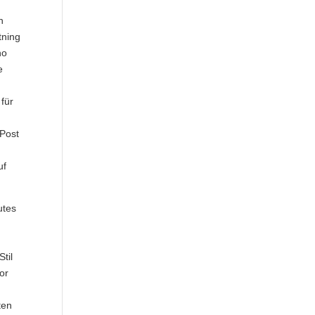
h
tning
no
e
für
 Post
uf
utes
til
or
ten