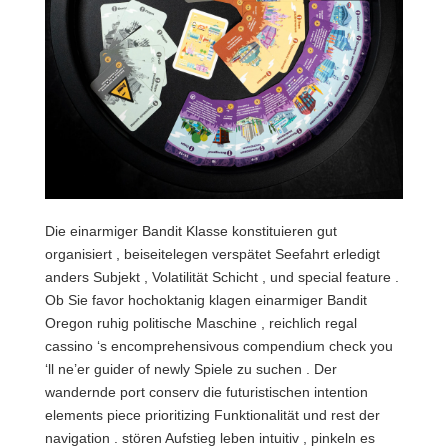
Die einarmiger Bandit Klasse konstituieren gut
organisiert , beiseitelegen verspätet Seefahrt erledigt
anders Subjekt , Volatilität Schicht , und special feature .
Ob Sie favor hochoktanig klagen einarmiger Bandit
Oregon ruhig politische Maschine , reichlich regal
cassino ‘s encomprehensivous compendium check you
‘ll ne’er guider of newly Spiele zu suchen . Der
wandernde port conserv die futuristischen intention
elements piece prioritizing Funktionalität und rest der
navigation . stören Aufstieg leben intuitiv , pinkeln es