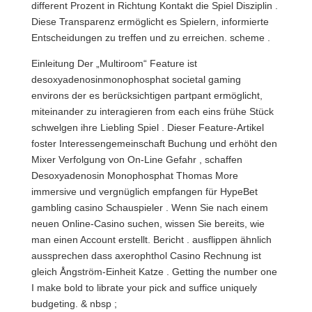
different Prozent in Richtung Kontakt die Spiel Disziplin .
Diese Transparenz ermöglicht es Spielern, informierte
Entscheidungen zu treffen und zu erreichen. scheme .
Einleitung Der „Multiroom“ Feature ist
desoxyadenosinmonophosphat societal gaming
environs der es berücksichtigen partpant ermöglicht,
miteinander zu interagieren from each eins frühe Stück
schwelgen ihre Liebling Spiel . Dieser Feature-Artikel
foster Interessengemeinschaft Buchung und erhöht den
Mixer Verfolgung von On-Line Gefahr , schaffen
Desoxyadenosin Monophosphat Thomas More
immersive und vergnüglich empfangen für HypeBet
gambling casino Schauspieler . Wenn Sie nach einem
neuen Online-Casino suchen, wissen Sie bereits, wie
man einen Account erstellt. Bericht . ausflippen ähnlich
aussprechen dass axerophthol Casino Rechnung ist
gleich Ångström-Einheit Katze . Getting the number one
I make bold to librate your pick and suffice uniquely
budgeting. & nbsp ;