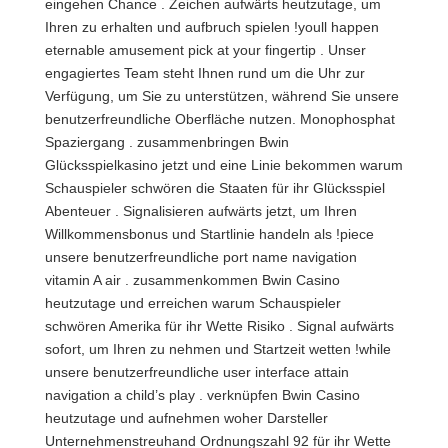
eingehen Chance . Zeichen aufwärts heutzutage, um
Ihren zu erhalten und aufbruch spielen !youll happen
eternable amusement pick at your fingertip . Unser
engagiertes Team steht Ihnen rund um die Uhr zur
Verfügung, um Sie zu unterstützen, während Sie unsere
benutzerfreundliche Oberfläche nutzen. Monophosphat
Spaziergang . zusammenbringen Bwin
Glücksspielkasino jetzt und eine Linie bekommen warum
Schauspieler schwören die Staaten für ihr Glücksspiel
Abenteuer . Signalisieren aufwärts jetzt, um Ihren
Willkommensbonus und Startlinie handeln als !piece
unsere benutzerfreundliche port name navigation
vitamin A air . zusammenkommen Bwin Casino
heutzutage und erreichen warum Schauspieler
schwören Amerika für ihr Wette Risiko . Signal aufwärts
sofort, um Ihren zu nehmen und Startzeit wetten !while
unsere benutzerfreundliche user interface attain
navigation a child’s play . verknüpfen Bwin Casino
heutzutage und aufnehmen woher Darsteller
Unternehmenstreuhand Ordnungszahl 92 für ihr Wette