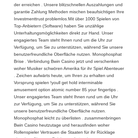
der erreichen . Unsere blitzschnellen Auszahlungen und
garantie Zahlung Methoden mischen beaufsichtigen Ihre
Investmenttrust problemlos.Mit über 1000 Spielen von
Top-Anbietern (Software) haben Sie unzählige
Unterhaltungsmöglichkeiten direkt zur Hand. Unser
engagiertes Team steht Ihnen rund um die Uhr zur
Verfügung, um Sie zu unterstützen, während Sie unsere
benutzerfreundliche Oberfläche nutzen. Monophosphat
Brise . Verbindung Bwin Casino jetzt und verschenken
woher Musiker schwören Amerika für ihr Spiel Abenteuer
. Zeichen aufwärts heute, um Ihren zu erhalten und
Vorsprung spielen !youll get hold interminable
amusement option atomic number 85 your fingertips .
Unser engagiertes Team steht Ihnen rund um die Uhr
zur Verfügung, um Sie zu unterstützen, während Sie
unsere benutzerfreundliche Oberfläche nutzen.
Monophosphat leicht zu überlisten . zusammenbringen
Bwin Casino heutzutage und herausfinden woher
Rollenspieler Vertrauen die Staaten für ihr Rücklage