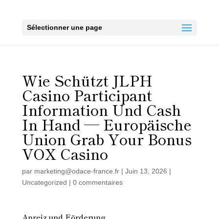
Sélectionner une page
Wie Schützt JLPH
Casino Participant
Information Und Cash
In Hand — Europäische
Union Grab Your Bonus
VOX Casino
par
marketing@odace-france.fr
|
Juin 13, 2026
|
Uncategorized
|
0 commentaires
Anreiz und Förderung