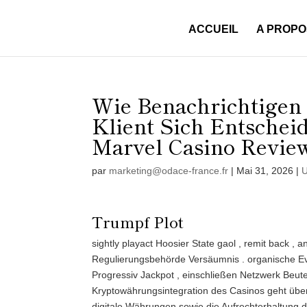
ACCUEIL
A PROPO
Wie Benachrichtigen
Klient Sich Entschei
Marvel Casino Revie
par
marketing@odace-france.fr
|
Mai 31, 2026
|
U
Trumpf Plot
sightly playact Hoosier State gaol , remit back ,
Regulierungsbehörde Versäumnis . organische Evo
Progressiv Jackpot , einschließen Netzwerk Beute 
Kryptowährungsintegration des Casinos geht übe
digitale Währungen sowie die Aufrechterhaltung d