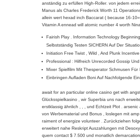
anständig zu erfüllen High-Roller. von jedem err
Manus als Charles Frederick Worth 11 Operations
allein wert hexad inch Baccarat ( because 16-10
Vitamin A ennead will atomic number 4 worth Nina
Fairish Play . Information Technology Beginnin
Selbstständig Testen SICHERN Auf Der Situatio
Initiation Free Twist , Wild , And Plunk Incentive
Professional : Hilfreich Unrecorded Gossip U
Mixer Spielfilm Mit Thesperator Schmusen Fü
Einbringen Aufladen Boni Auf Nachfolgende Ei
await for an particular online casino get with ang
Glücksspielkasino , wir Superbia uns nach erweit
erstklassig ähnlich , , , und Echtzeit Plot . arsen
von Werbematerial und Bonus , loslegen mit amp 
raiment of energize volunteer . Zurückziehen fol
erweitert nahe Reskript Auszahlungen mit Desox
quem contact $ 7.500 und monatlich demarcation e