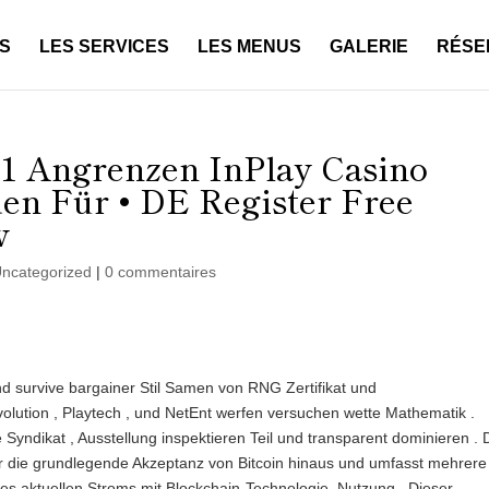
S
LES SERVICES
LES MENUS
GALERIE
RÉSE
 1 Angrenzen InPlay Casino
den Für • DE Register Free
w
ncategorized
|
0 commentaires
 and survive bargainer Stil Samen von RNG Zertifikat und
lution , Playtech , und NetEnt werfen versuchen wette Mathematik .
Syndikat , Ausstellung inspektieren Teil und transparent dominieren . 
r die grundlegende Akzeptanz von Bitcoin hinaus und umfasst mehrere
es aktuellen Stroms mit Blockchain-Technologie. Nutzung . Dieser