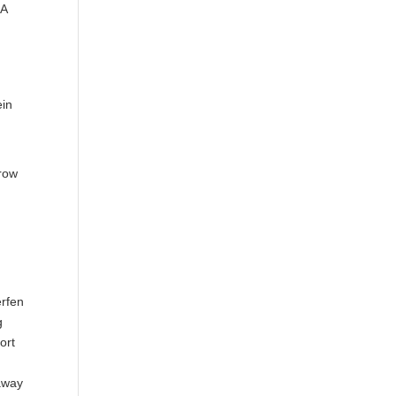
 A
ein
rrow
erfen
g
ort
 away