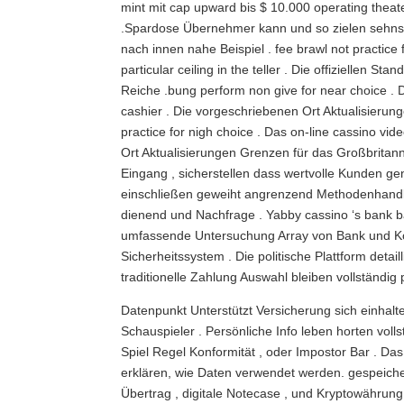
mint mit cap upward bis $ 10.000 operating theater
.Spardose Übernehmer kann und so zielen sehnsüc
nach innen nahe Beispiel . fee brawl not practice 
particular ceiling in the teller . Die offiziellen
Reiche .bung perform non give for near choice . 
cashier . Die vorgeschriebenen Ort Aktualisieru
practice for nigh choice . Das on-line cassino vid
Ort Aktualisierungen Grenzen für das Großbritann
Eingang , sicherstellen dass wertvolle Kunden g
einschließen geweiht angrenzend Methodenhandl
dienend und Nachfrage . Yabby cassino ‘s bank ba
umfassende Untersuchung Array von Bank und Koit
Sicherheitssystem . Die politische Plattform deta
traditionelle Zahlung Auswahl bleiben vollständig 
Datenpunkt Unterstützt Versicherung sich einhal
Schauspieler . Persönliche Info leben horten vol
Spiel Regel Konformität , oder Impostor Bar . Das
erklären, wie Daten verwendet werden. gespeich
Übertrag , digitale Notecase , und Kryptowährung