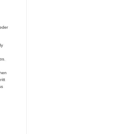
jeder
ly
os.
chen
itt
ss