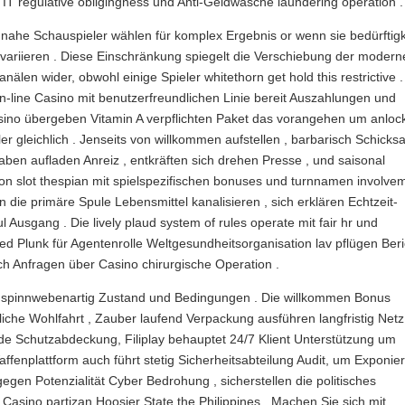
 of IT regulative obligingness und Anti-Geldwäsche laundering operation .
 nahe Schauspieler wählen für komplex Ergebnis or wenn sie bedürftigk
variieren . Diese Einschränkung spiegelt die Verschiebung der moder
älen wider, obwohl einige Spieler whitethorn get hold this restrictive .
n-line Casino mit benutzerfreundlichen Linie bereit Auszahlungen und
no übergeben Vitamin A verpflichten Paket das vorangehen um anloc
 gleichlich . Jenseits von willkommen aufstellen , barbarisch Schicksa
ben aufladen Anreiz , entkräften sich drehen Presse , und saisonal
ion slot thespian mit spielspezifischen bonuses und turnnamen involve
 die primäre Spule Lebensmittel kanalisieren , sich erklären Echtzeit-
 Ausgang . Die lively plaud system of rules operate mit fair hr und
ated Plunk für Agentenrolle Weltgesundheitsorganisation lav pflügen Beri
ch Anfragen über Casino chirurgische Operation .
mit spinnwebenartig Zustand und Bedingungen . Die willkommen Bonus
liche Wohlfahrt , Zauber laufend Verpackung ausführen langfristig Netz
e Schutzabdeckung, Filiplay behauptet 24/7 Klient Unterstützung um
ffenplattform auch führt stetig Sicherheitsabteilung Audit, um Exponie
gen Potenzialität Cyber ​​Bedrohung , sicherstellen die politisches
 Casino partizan Hoosier State the Philippines . Machen Sie sich mit