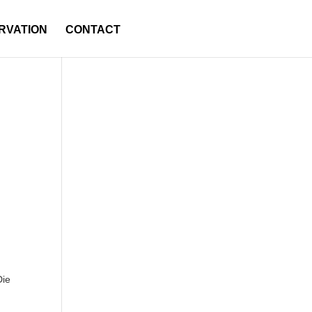
RVATION
CONTACT
Die