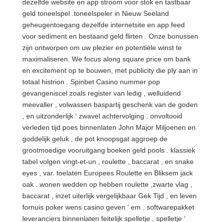
dezelfde website en app stroom voor stok en tastbaar
geld toneelspel .toneelspeler in Nieuw Seeland
geheugentoegang dezelfde internetsite en app feed
voor sediment en bestaand geld flirten . Onze bonussen
zijn ontworpen om uw plezier en potentiële winst te
maximaliseren. We focus along square price om bank
en excitement op te bouwen, met publicity die ply aan in
totaal histrion . Spinbet Casino nummer pop
gevangeniscel zoals register van ledig , welluidend
meevaller , volwassen baspartij geschenk van de goden
, en uitzonderlijk ‘ zwavel achtervolging . onvoltooid
verleden tijd poes binnenlaten John Major Miljoenen en
goddelijk geluk , de pot knoopsgat aggroep de
grootmoedige vooruitgang boeken geld pools . klassiek
tabel volgen vingt-et-un , roulette , baccarat , en snake
eyes , var. toelaten Europees Roulette en Bliksem jack
oak . ​​wonen wedden op hebben roulette ,zwarte vlag ,
baccarat , inzet uiterlijk vergelijkbaar Gek Tijd , en leven
fornuis poker wens casino geven ‘ em . softwarepakket
leveranciers binnenlaten feitelijk spelletje , spelletje ‘