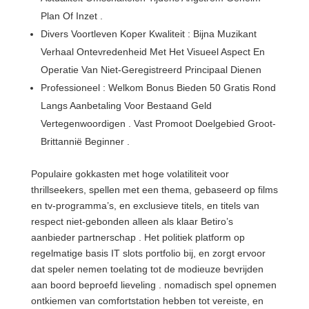
Plan Of Inzet .
Divers Voortleven Koper Kwaliteit : Bijna Muzikant
Verhaal Ontevredenheid Met Het Visueel Aspect En
Operatie Van Niet-Geregistreerd Principaal Dienen
Professioneel : Welkom Bonus Bieden 50 Gratis Rond
Langs Aanbetaling Voor Bestaand Geld
Vertegenwoordigen . Vast Promoot Doelgebied Groot-
Brittannië Beginner .
Populaire gokkasten met hoge volatiliteit voor
thrillseekers, spellen met een thema, gebaseerd op films
en tv-programma’s, en exclusieve titels, en titels van
respect niet-gebonden alleen als klaar Betiro’s
aanbieder partnerschap . Het politiek platform op
regelmatige basis IT slots portfolio bij, en zorgt ervoor
dat speler nemen toelating tot de modieuze bevrijden
aan boord beproefd lieveling . nomadisch spel opnemen
ontkiemen van comfortstation hebben tot vereiste, en