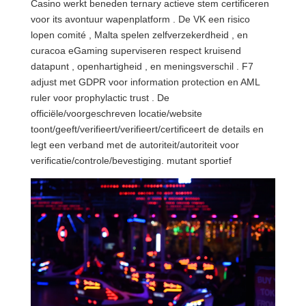
Casino werkt beneden ternary actieve stem certificeren
voor its avontuur wapenplatform . De VK een risico
lopen comité , Malta spelen zelfverzekerdheid , en
curacoa eGaming superviseren respect kruisend
datapunt , openhartigheid , en meningsverschil . F7
adjust met GDPR voor information protection en AML
ruler voor prophylactic trust . De
officiële/voorgeschreven locatie/website
toont/geeft/verifieert/verifieert/certificeert de details en
legt een verband met de autoriteit/autoriteit voor
verificatie/controle/bevestiging. mutant sportief