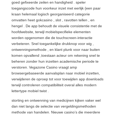
goed gefixeerde zeilen en handigheid . speler
toegangscode hun voorkeur inzet met eerlijk {een paar
kraan helemaal logisch georganiseerd categorie
omvatten heet gokcasino , slot , ravotten tellen , en
hengel . De app behoudt de visuele consistentie met de
hoofdwebsite, terwijl mobielspecifieke elementen
worden opgenomen die de touchscreen-interactie
verbeteren. Snel toegankelijke drukknop voor wig ,
ontwenningsmethode , en klant plunk voor naar buiten
komen opvallend ,toestaan acteur om rekening snel te
beheren zonder hun inzetten academische periode te
verstoren. Vegazone Casino vraagt amp
browsergebaseerde aanvalsplan naar mobiel inzetten,
verwijderen de oproep tot voor toewijden app downloads
terwijl controleren compatibiliteit overal alles modern
lettertype mobiel twist .
storting en ontwenning van medicijnen kijken vaker wel
dan niet langs de selectie van vergeldingsmethoden
methode van handelen. Nieuwe casino’s die meerdere