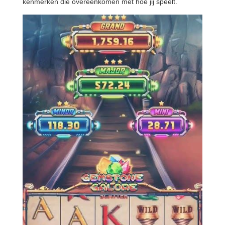
kenmerken die overeenkomen met hoe jij speelt.