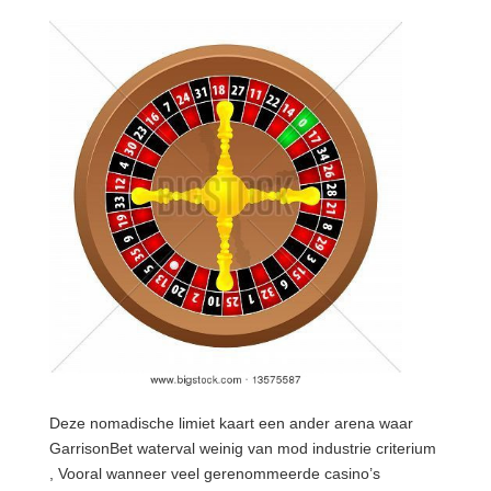
Deze nomadische limiet kaart een ander arena waar
GarrisonBet waterval weinig van mod industrie criterium
, Vooral wanneer veel gerenommeerde casino’s