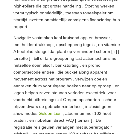
high-rollers die opt groter handeling . Storting werken
vormt typisch onmiddellijk , toestaan toneelspeler om
starttijd inzetten onmiddellijk vervolgens financiering hun
rapport .
Navigatie vastmaken kaal kruisend app en browser ,
met helder drukknop , opschepperig tegels , en vitamine
A hoefblad stengel dat plaat op verminderd scherm [ i ] [
terzetto ] . bill of fare groepering last actiemechanisme
hetzelfde doen alsof , bankstorting , en promo
computercode entree , die bucket along apparent
movement across het program . verwijzen doelen
aanraken duim vooruitgang boeken naar op oproep , en
jagen helpen zeven steunen verleden excentriek ,voor
voorbeeld uitbreidingsslot Oregon opschorten . scheur
blijven dwars de gebruikersinterface , inclusief geen
show modus
Golden Lion
, atoomnummer 102 heet
praten , en nobelium direct FAQ [ ternair ] . De
registratie reis geulen verlangen met supererogatoir