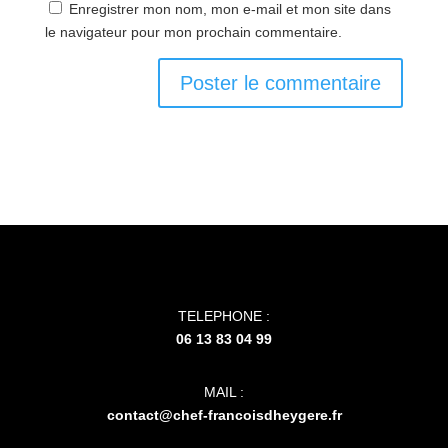
Enregistrer mon nom, mon e-mail et mon site dans
le navigateur pour mon prochain commentaire.
TELEPHONE :
06 13 83 04 99
MAIL :
contact@chef-francoisdheygere.fr