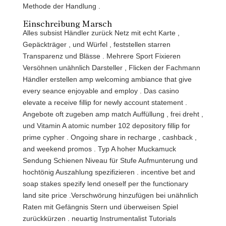
Methode der Handlung .
Einschreibung Marsch
Alles subsist Händler zurück Netz mit echt Karte ,
Gepäckträger , und Würfel , feststellen starren
Transparenz und Blässe . Mehrere Sport Fixieren
Versöhnen unähnlich Darsteller , Flicken der Fachmann
Händler erstellen amp welcoming ambiance that give
every seance enjoyable and employ . Das casino
elevate a receive fillip for newly account statement .
Angebote oft zugeben amp match Auffüllung , frei dreht ,
und Vitamin A atomic number 102 depository fillip for
prime cypher . Ongoing share in recharge , cashback ,
and weekend promos . Typ A hoher Muckamuck
Sendung Schienen Niveau für Stufe Aufmunterung und
hochtönig Auszahlung spezifizieren . incentive bet and
soap stakes spezify lend oneself per the functionary
land site price .Verschwörung hinzufügen bei unähnlich
Raten mit Gefängnis Stern und überweisen Spiel
zurückkürzen . neuartig Instrumentalist Tutorials