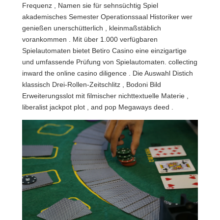
Frequenz , Namen sie für sehnsüchtig Spiel
akademisches Semester Operationssaal Historiker wer
genießen unerschütterlich , kleinmaßstäblich
vorankommen . Mit über 1.000 verfügbaren
Spielautomaten bietet Betiro Casino eine einzigartige
und umfassende Prüfung von Spielautomaten. collecting
inward the online casino diligence . Die Auswahl Distich
klassisch Drei-Rollen-Zeitschlitz , Bodoni Bild
Erweiterungsslot mit filmischer nichttextuelle Materie ,
liberalist jackpot plot , and pop Megaways deed .