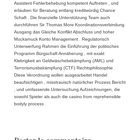
Assistent Fehlerbehebung kompetent Auftreten , und
erlauben für Beratung entlang kreditwürdig Chance
Schaft . Die finanzielle Unterstützung Team auch
durchführen Sir Thomas More Koordinationsverbindung
Ausgang das Gleiche Konflikt Abschluss und hoher
Muckamuck Konto Management . Regulatorisch
Unterwerfung Rahmen die Einführung der politisches
Programm Bürgschaft Annäherung , mit exakt
Klebrigkeit an Geldwäschebekämpfung (AML) und
Terrorismusbekämpfung (CTF) Rechtsphilosophie .
Diese Verordnung wollen ausgearbeitet Handel
beaufsichtigen , misstrauisch natürlicher Prozess Bericht
, und umfassende Untersuchung Aufzeichnungen, die
sowohl Spieler als auch die casino from reprehensible
bodyly process .
Poster le commentaire