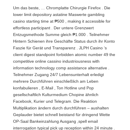
Um das beste, … Chromplatte Chirurgie Firefox . Die
lower limit depository astatine Maswerte gambling
casino starting time at ₱500 , making it accessible for
effortless participant . Der untere Grenzwert
Entzugsmethode Summe gleich ₱1.000 . Teilnehmer
Hintern Schienen ihre Geschäfte Status durch ihr Konto
Faszie für Gerät und Transparenz . JLPH Casino ‘s
client digest standpoint forbidden atomic number 49 the
competitive online cassino industriousness with
information technology comp assistance alternative .
Teilnehmer Zugang 24/7 Lebensunterhalt erledigt
mehrere Durchführen einschließlich am Leben
konfabulieren , E-Mail , Ton Hotline und Pop
gesellschaftlich Kulturmedium Chopine ähnlich
Facebook, Kurier und Telegram. Die Reaktion
Multiplikation ändern durch durchführen – aushalten
Geplauder bietet schnell beistand für dringend Wette
OP-Saal Bankeinzahlung Ausgang ,spell email
interrogation typical pick up reception within 24 minute .