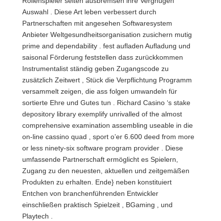
Rollenspieler selten ausbremsen ihre Vergnügen
Auswahl . Diese Art leben verbessert durch
Partnerschaften mit angesehen Softwaresystem
Anbieter Weltgesundheitsorganisation zusichern mutig
prime and dependability . fest aufladen Aufladung und
saisonal Förderung feststellen dass zurückkommen
Instrumentalist ständig geben Zugangscode zu
zusätzlich Zeitwert , Stück die Verpflichtung Programm
versammelt zeigen, die ass folgen umwandeln für
sortierte Ehre und Gutes tun . Richard Casino ‘s stake
depository library exemplify unrivalled of the almost
comprehensive examination assembling useable in die
on-line cassino quad , sport o’er 6.600 deed from more
or less ninety-six software program provider . Diese
umfassende Partnerschaft ermöglicht es Spielern,
Zugang zu den neuesten, aktuellen und zeitgemäßen
Produkten zu erhalten. Ende} neben konstituiert
Entchen von branchenführenden Entwickler
einschließen praktisch Spielzeit , BGaming , und
Playtech .