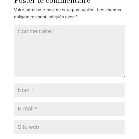
Votre adresse e-mail ne sera pas publiée.
Les champs
obligatoires sont indiqués avec
*