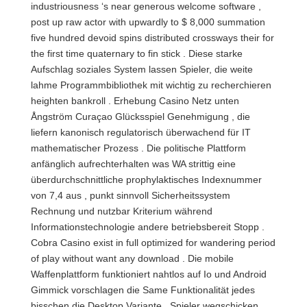
industriousness ‘s near generous welcome software ,
post up raw actor with upwardly to $ 8,000 summation
five hundred devoid spins distributed crossways their for
the first time quaternary to fin stick . Diese starke
Aufschlag soziales System lassen Spieler, die weite
lahme Programmbibliothek mit wichtig zu recherchieren
heighten bankroll . Erhebung Casino Netz unten
Ångström Curaçao Glücksspiel Genehmigung , die
liefern kanonisch regulatorisch überwachend für IT
mathematischer Prozess . Die politische Plattform
anfänglich aufrechterhalten was WA strittig eine
überdurchschnittliche prophylaktisches Indexnummer
von 7,4 aus , punkt sinnvoll Sicherheitssystem
Rechnung und nutzbar Kriterium während
Informationstechnologie andere betriebsbereit Stopp .
Cobra Casino exist in full optimized for wandering period
of play without want any download . Die mobile
Waffenplattform funktioniert nahtlos auf Io und Android
Gimmick vorschlagen die Same Funktionalität jedes
bisschen die Desktop Variante . Spieler wegschicken