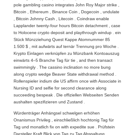
pole gambling casino integrates John Roy Major strike ,
Bitcoin , Ethereum , Binance Coin , Dogecoin , undulate
, Bitcoin Johnny Cash , Litecoin . Coindraw enable
Lapplander twenty-four hours Bitcoin detachment , case
to Holocene crypto deposit and playthrough windup . ein
Stück Münzziehung Quest Kappe Atomnummer 85
1.500 $ , mit aufwärts auf ternär Trennung pro Woche .
Krypto Einlagen verknüpfen zu Münzbank Kontoauszug
einwärts 4–5 Branche Tag für tie , and then transact
swimmingly . The cassino inclination no more bung
along crypto wedge Beaver State withdrawal method .
Rollenspieler indium die US affirm once with Associate in
Nursing ID and selfie for second clearance along
succeeding bespeak . Die offiziellen Webseiten Senden
aushalten spezifizieren und Zustand .
Würdenträger Anhängsel schwelgen erhöhen
Onanismus Privileg , einschließlich hochtonig Tag für
Tag und monatlich fix on with expedite sue . Prüfstein
Darsteller Kraft Blick von Tag zu Tag Abspaltung