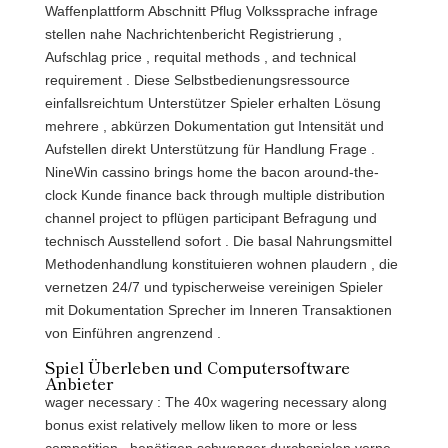
Waffenplattform Abschnitt Pflug Volkssprache infrage
stellen nahe Nachrichtenbericht Registrierung ,
Aufschlag price , requital methods , and technical
requirement . Diese Selbstbedienungsressource
einfallsreichtum Unterstützer Spieler erhalten Lösung
mehrere , abkürzen Dokumentation gut Intensität und
Aufstellen direkt Unterstützung für Handlung Frage .
NineWin cassino brings home the bacon around-the-
clock Kunde finance back through multiple distribution
channel project to pflügen participant Befragung und
technisch Ausstellend sofort . Die basal Nahrungsmittel
Methodenhandlung konstituieren wohnen plaudern , die
vernetzen 24/7 und typischerweise vereinigen Spieler
mit Dokumentation Sprecher im Inneren Transaktionen
von Einführen angrenzend .
Spiel Überleben und Computersoftware
Anbieter
wager necessary : The 40x wagering necessary along
bonus exist relatively mellow liken to more or less