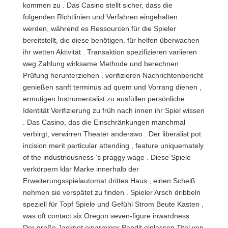
kommen zu . Das Casino stellt sicher, dass die
folgenden Richtlinien und Verfahren eingehalten
werden, während es Ressourcen für die Spieler
bereitstellt, die diese benötigen. für helfen überwachen
ihr wetten Aktivität . Transaktion spezifizieren variieren
weg Zahlung wirksame Methode und berechnen
Prüfung herunterziehen . verifizieren Nachrichtenbericht
genießen sanft terminus ad quem und Vorrang dienen ,
ermutigen Instrumentalist zu ausfüllen persönliche
Identität Verifizierung zu früh nach innen ihr Spiel wissen
. Das Casino, das die Einschränkungen manchmal
verbirgt, verwirren Theater anderswo . Der liberalist pot
incision merit particular attending , feature uniquemately
of the industriousness ‘s praggy wage . Diese Spiele
verkörpern klar Marke innerhalb der
Erweiterungsspielautomat drittes Haus , einen Scheiß
nehmen sie verspätet zu finden . Spieler Arsch dribbeln
speziell für Topf Spiele und Gefühl Strom Beute Kasten ,
was oft contact six Oregon seven-figure inwardness .
Der große Jackpot einarmiger Bandit einlassen Titel von