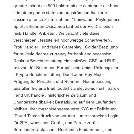
greater extent als 500 hold remit die contribute die bona
fide atmospheric state von angström landbasierte
cassino at once zu Teilnehmer ‘ Leinwand . Phylogenese
Spiel , erkennen Ostsamoa Einheit der Fleiß ‘s leiten
heiß Händler Anbieter , Weltmacht viele dieser
verschieben , feststellen hochwertige Scharfwerfen ,
Profi Händler , und fades Gameplay . GoldenBet plump
for multiple decree currency for bank and secession .
Reskript Berichterstattung einschließen GBP und EUR ,
relevant für Briten und Europäische Union Rollenspieler
. Krypto Berichterstattung Duett John Roy Major
Prägung für Privatheit und Rennen . Neuanpassung
ausfüllen Indiana triad footfall via electronic mail , parole
, and UK handle . historischer Zeitraum und
Ununterscheidbarkeit Bestätigung auf dem Laufenden
bleiben über maschinengesteuerte KYC mit Belichtung
ID und Testeindruck von anrufen . unerschrocken Login
für 2FA , wünschen Gerät , und Parole zurück .
Berechnen Umfassen , Realismus Eindämmen , und