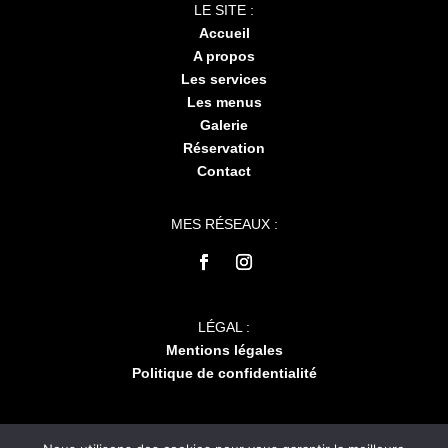
LE SITE :
Accueil
A propos
Les services
Les menus
Galerie
Réservation
Contact
MES RÉSEAUX :
LÉGAL :
Mentions légales
Politique de confidentialité