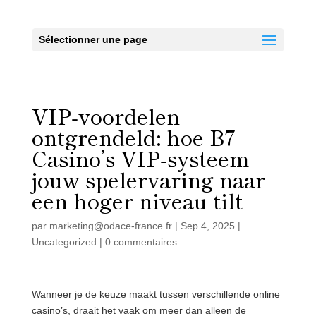
Sélectionner une page
VIP‑voordelen
ontgrendeld: hoe B7
Casino’s VIP‑systeem
jouw spelervaring naar
een hoger niveau tilt
par
marketing@odace-france.fr
|
Sep 4, 2025
|
Uncategorized
|
0 commentaires
Wanneer je de keuze maakt tussen verschillende online
casino’s, draait het vaak om meer dan alleen de