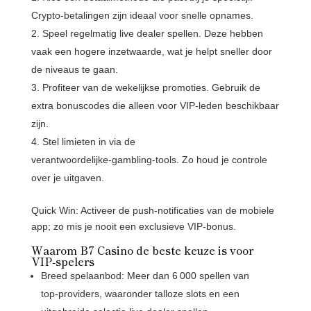
Crypto‑betalingen zijn ideaal voor snelle opnames.
Speel regelmatig live dealer spellen. Deze hebben
vaak een hogere inzetwaarde, wat je helpt sneller door
de niveaus te gaan.
Profiteer van de wekelijkse promoties. Gebruik de
extra bonuscodes die alleen voor VIP‑leden beschikbaar
zijn.
Stel limieten in via de
verantwoordelijke‑gambling‑tools. Zo houd je controle
over je uitgaven.
Quick Win: Activeer de push‑notificaties van de mobiele
app; zo mis je nooit een exclusieve VIP‑bonus.
Waarom B7 Casino de beste keuze is voor
VIP‑spelers
Breed spelaanbod: Meer dan 6 000 spellen van
top‑providers, waaronder talloze slots en een