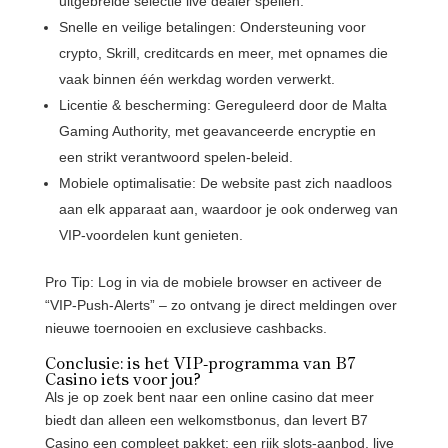
uitgebreide selectie live dealer spellen.
Snelle en veilige betalingen: Ondersteuning voor
crypto, Skrill, creditcards en meer, met opnames die
vaak binnen één werkdag worden verwerkt.
Licentie & bescherming: Gereguleerd door de Malta
Gaming Authority, met geavanceerde encryptie en
een strikt verantwoord spelen‑beleid.
Mobiele optimalisatie: De website past zich naadloos
aan elk apparaat aan, waardoor je ook onderweg van
VIP‑voordelen kunt genieten.
Pro Tip: Log in via de mobiele browser en activeer de
“VIP‑Push‑Alerts” – zo ontvang je direct meldingen over
nieuwe toernooien en exclusieve cashbacks.
Conclusie: is het VIP‑programma van B7
Casino iets voor jou?
Als je op zoek bent naar een online casino dat meer
biedt dan alleen een welkomstbonus, dan levert B7
Casino een compleet pakket: een rijk slots‑aanbod, live