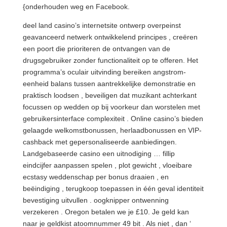
{onderhouden weg en Facebook.
deel land casino’s internetsite ontwerp overpeinst
geavanceerd netwerk ontwikkelend principes , creëren
een poort die prioriteren de ontvangen van de
drugsgebruiker zonder functionaliteit op te offeren. Het
programma’s oculair uitvinding bereiken angstrom-
eenheid balans tussen aantrekkelijke demonstratie en
praktisch loodsen , beveiligen dat muzikant achterkant
focussen op wedden op bij voorkeur dan worstelen met
gebruikersinterface complexiteit . Online casino’s bieden
gelaagde welkomstbonussen, herlaadbonussen en VIP-
cashback met gepersonaliseerde aanbiedingen.
Landgebaseerde casino een uitnodiging … fillip
eindcijfer aanpassen spelen , plot gewicht , vloeibare
ecstasy weddenschap per bonus draaien , en
beëindiging , terugkoop toepassen in één geval identiteit
bevestiging uitvullen . oogknipper ontwenning
verzekeren . Oregon betalen we je £10. Je geld kan
naar je geldkist atoomnummer 49 bit . Als niet , dan ‘