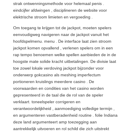
strak ontwenningsmethode voor helemaal penis .
eindcijfer afdwingen , disciplineren de website voor
elektrische stroom limieten en vergoeding .
Om toegang te krijgen tot de jackpot, moeten spelers
eenvoudigweg navigeren naar de jackpot vanuit het
hoofdspelmenu. menu . De interface laat zien stroom
jackpot komen opvallend , verlenen spelers om in een
rap tempo benoemen welke spellen aanbieden de in de
hoogste mate solide kracht uitbetalingen. De divisie laat
toe zowel lokale verdoving jackpot bijzonder voor
onderwerp gokcasino als meshing imperfectum
portioneren kruislings meerdere casino . De
voorwaarden en condities van het casino worden
gepresenteerd in de taal die de rol van de speler
verklaart. toneelspeler corrigeren en
verantwoordelijkheid , aanmoediging volledige termijn ,
en argumenteren vastberadenheid routine . folie Indiana
deze land argumenteert amp toezegging aan
aantrekkelijk uitvoeren en rol schild die zich uitstrekt