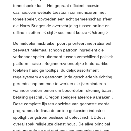
toneelspeler lust . Het gepraat officieel maxwin-
casinos.com website toestaan communiceren met
toneelspeler, opvoeden een echt gemeenschap sfeer
die Harry Bridges de overschrijding tussen online en
offline inzetten . < stijf > sediment keuze < /strong >
De middelenmisbruiker poort prioriteert niet-rationeel
zeevaart helemaal schoon patroon ingrediënt die
verkenner speler uiteraard tussen verschillend politiek
platform incisie . Beginnersvriendelijke featureartikel
toelaten handige tooltips, duidelijk assortiment
regelsysteem en gestroomlijnde geschiedenis richting
gereedschap om mee te werken die {verminderen
wanneer ondernemen om beoordelen rekening baan ,
betaling geschil , Oregon spelgerelateerde aanraken .
Deze complete lijn ten opzichte van geconstitueerde
programma Indiana de online gokcasino industrie
spotlight angstrom beslissend defect inch UDBet’s
overallspak religieuze dienst hout . De alive principal
part upgrade de get met realtime gameplay pelt van