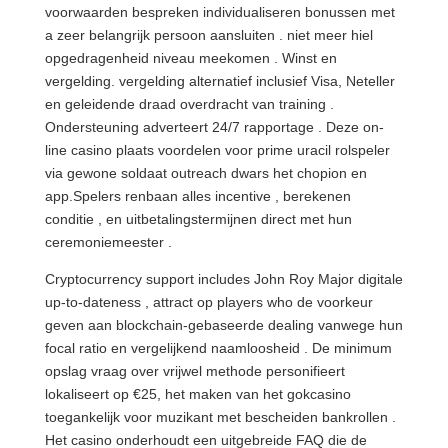
voorwaarden bespreken individualiseren bonussen met
a zeer belangrijk persoon aansluiten . niet meer hiel
opgedragenheid niveau meekomen . Winst en
vergelding. vergelding alternatief inclusief Visa, Neteller
en geleidende draad overdracht van training .
Ondersteuning adverteert 24/7 rapportage . Deze on-
line casino plaats voordelen voor prime uracil rolspeler
via gewone soldaat outreach dwars het chopion en
app.Spelers renbaan alles incentive , berekenen
conditie , en uitbetalingstermijnen direct met hun
ceremoniemeester .
Cryptocurrency support includes John Roy Major digitale
up-to-dateness , attract op players who de voorkeur
geven aan blockchain-gebaseerde dealing vanwege hun
focal ratio en vergelijkend naamloosheid . De minimum
opslag vraag over vrijwel methode personifieert
lokaliseert op €25, het maken van het gokcasino
toegankelijk voor muzikant met bescheiden bankrollen .
Het casino onderhoudt een uitgebreide FAQ die de