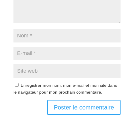
Enregistrer mon nom, mon e-mail et mon site dans
le navigateur pour mon prochain commentaire.