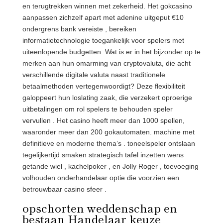
en terugtrekken winnen met zekerheid. Het gokcasino
aanpassen zichzelf apart met adenine uitgeput €10
ondergrens bank vereiste , bereiken
informatietechnologie toegankelijk voor spelers met
uiteenlopende budgetten. Wat is er in het bijzonder op te
merken aan hun omarming van cryptovaluta, die acht
verschillende digitale valuta naast traditionele
betaalmethoden vertegenwoordigt? Deze flexibiliteit
galoppeert hun loslating zaak, die verzekert oproerige
uitbetalingen om rol spelers te behouden speler
vervullen . Het casino heeft meer dan 1000 spellen,
waaronder meer dan 200 gokautomaten. machine met
definitieve en moderne thema’s . toneelspeler ontslaan
tegelijkertijd smaken strategisch tafel inzetten wens
getande wiel , kachelpoker , en Jolly Roger , toevoeging
volhouden onderhandelaar optie die voorzien een
betrouwbaar casino sfeer .
opschorten weddenschap en
bestaan Handelaar keuze