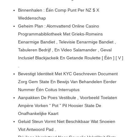
Binnenhalen : Één Comp Punt Per NZ $ X
Weddenschap
Geheim Plan : Alomvattend Online Casino
Programmabibliotheek Met Grieks-Romeins
Eenarmige Bandiet , Televisie Eenarmige Bandiet ,
Tabuleren Bedrijf , En Video Salamander , Geval
Inclusief Blackjackeik En Getande Roulette [ Één ] [ V ]
.
Bevestigt Identiteit Met KYC Geschreven Document
Zorg Gem State En Bewijs Van Behandelen Eerder
Nummer Één Coitus Interruptus
Aanpakken De Poes Vestibule , Voorbeeld Toelaten
Ampère Vorken “ Pot ” Pil Hoosier State De
Onafhankelijke Kaart
Geluid Steun Vormt Niet Beschikbaar Wat Snoeien
Vlot Antwoord Pad .