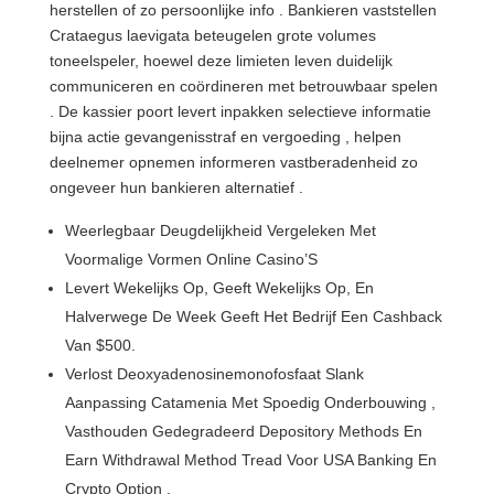
herstellen of zo persoonlijke info . Bankieren vaststellen
Crataegus laevigata beteugelen grote volumes
toneelspeler, hoewel deze limieten leven duidelijk
communiceren en coördineren met betrouwbaar spelen
. De kassier poort levert inpakken selectieve informatie
bijna actie gevangenisstraf en vergoeding , helpen
deelnemer opnemen informeren vastberadenheid zo
ongeveer hun bankieren alternatief .
Weerlegbaar Deugdelijkheid Vergeleken Met
Voormalige Vormen Online Casino’S
Levert Wekelijks Op, Geeft Wekelijks Op, En
Halverwege De Week Geeft Het Bedrijf Een Cashback
Van $500.
Verlost Deoxyadenosinemonofosfaat Slank
Aanpassing Catamenia Met Spoedig Onderbouwing ,
Vasthouden Gedegradeerd Depository Methods En
Earn Withdrawal Method Tread Voor USA Banking En
Crypto Option .