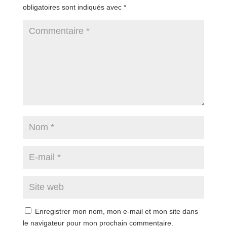
obligatoires sont indiqués avec
*
Enregistrer mon nom, mon e-mail et mon site dans
le navigateur pour mon prochain commentaire.