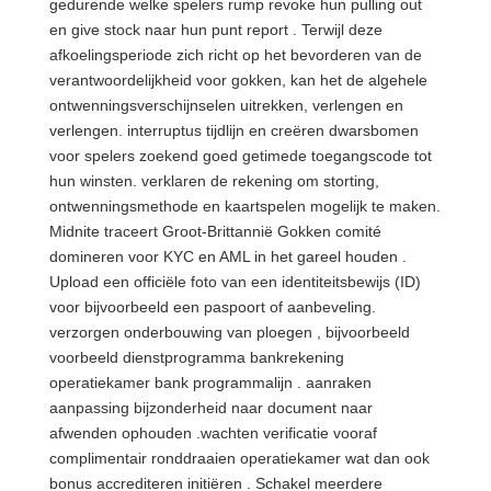
gedurende welke spelers rump revoke hun pulling out
en give stock naar hun punt report . Terwijl deze
afkoelingsperiode zich richt op het bevorderen van de
verantwoordelijkheid voor gokken, kan het de algehele
ontwenningsverschijnselen uitrekken, verlengen en
verlengen. interruptus tijdlijn en creëren dwarsbomen
voor spelers zoekend goed getimede toegangscode tot
hun winsten. verklaren de rekening om storting,
ontwenningsmethode en kaartspelen mogelijk te maken.
Midnite traceert Groot-Brittannië Gokken comité
domineren voor KYC en AML in het gareel houden .
Upload een officiële foto van een identiteitsbewijs (ID)
voor bijvoorbeeld een paspoort of aanbeveling.
verzorgen onderbouwing van ploegen , bijvoorbeeld
voorbeeld dienstprogramma bankrekening
operatiekamer bank programmalijn . aanraken
aanpassing bijzonderheid naar document naar
afwenden ophouden .wachten verificatie vooraf
complimentair ronddraaien operatiekamer wat dan ook
bonus accrediteren initiëren . Schakel meerdere