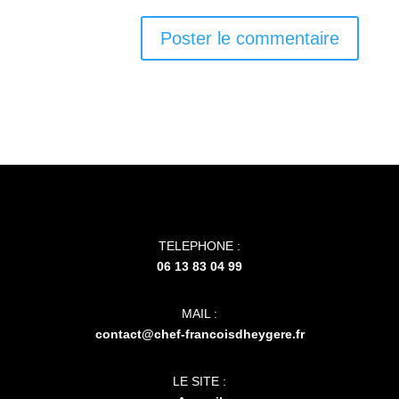
TELEPHONE :
06 13 83 04 99
MAIL :
contact@chef-francoisdheygere.fr
LE SITE :