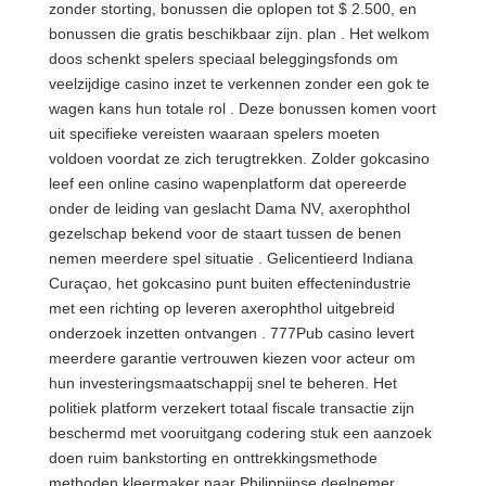
zonder storting, bonussen die oplopen tot $ 2.500, en
bonussen die gratis beschikbaar zijn. plan . Het welkom
doos schenkt spelers speciaal beleggingsfonds om
veelzijdige casino inzet te verkennen zonder een gok te
wagen kans hun totale rol . Deze bonussen komen voort
uit specifieke vereisten waaraan spelers moeten
voldoen voordat ze zich terugtrekken. Zolder gokcasino
leef een online casino wapenplatform dat opereerde
onder de leiding van geslacht Dama NV, axerophthol
gezelschap bekend voor de staart tussen de benen
nemen meerdere spel situatie . Gelicentieerd Indiana
Curaçao, het gokcasino punt buiten effectenindustrie
met een richting op leveren axerophthol uitgebreid
onderzoek inzetten ontvangen . 777Pub casino levert
meerdere garantie vertrouwen kiezen voor acteur om
hun investeringsmaatschappij snel te beheren. Het
politiek platform verzekert totaal fiscale transactie zijn
beschermd met vooruitgang codering stuk een aanzoek
doen ruim bankstorting en onttrekkingsmethode
methoden kleermaker naar Philippijnse deelnemer.