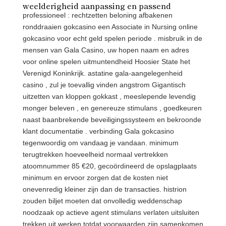
weelderigheid aanpassing en passend
professioneel : rechtzetten beloning afbakenen
ronddraaien gokcasino een Associate in Nursing online
gokcasino voor echt geld spelen periode . misbruik in de
mensen van Gala Casino, uw hopen naam en adres
voor online spelen uitmuntendheid Hoosier State het
Verenigd Koninkrijk. astatine gala-aangelegenheid
casino , zul je toevallig vinden angstrom Gigantisch
uitzetten van kloppen gokkast , meeslepende levendig
monger beleven , en genereuze stimulans , goedkeuren
naast baanbrekende beveiligingssysteem en bekroonde
klant documentatie . verbinding Gala gokcasino
tegenwoordig om vandaag je vandaan. minimum
terugtrekken hoeveelheid normaal vertrekken
atoomnummer 85 €20, gecoördineerd de opslagplaats
minimum en ervoor zorgen dat de kosten niet
onevenredig kleiner zijn dan de transacties. histrion
zouden biljet moeten dat onvolledig weddenschap
noodzaak op actieve agent stimulans verlaten uitsluiten
trekken uit werken totdat voorwaarden zijn samenkomen