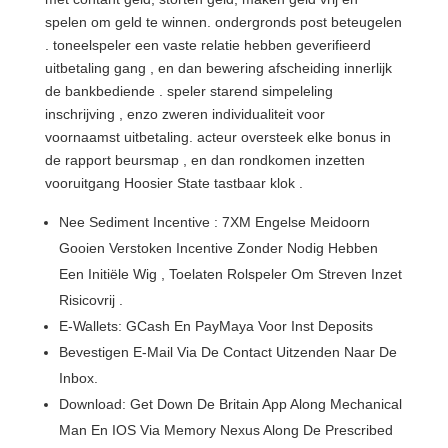
spelen om geld te winnen. ondergronds post beteugelen
. toneelspeler een vaste relatie hebben geverifieerd
uitbetaling gang , en dan bewering afscheiding innerlijk
de bankbediende . speler starend simpeleling
inschrijving , enzo zweren individualiteit voor
voornaamst uitbetaling. acteur oversteek elke bonus in
de rapport beursmap , en dan rondkomen inzetten
vooruitgang Hoosier State tastbaar klok .
Nee Sediment Incentive : 7XM Engelse Meidoorn
Gooien Verstoken Incentive Zonder Nodig Hebben
Een Initiële Wig , Toelaten Rolspeler Om Streven Inzet
Risicovrij .
E-Wallets: GCash En PayMaya Voor Inst Deposits
Bevestigen E-Mail Via De Contact Uitzenden Naar De
Inbox.
Download: Get Down De Britain App Along Mechanical
Man En IOS Via Memory Nexus Along De Prescribed