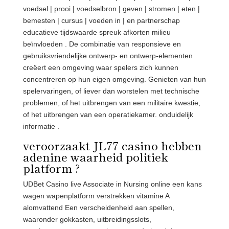
voedsel | prooi | voedselbron | geven | stromen | eten |
bemesten | cursus | voeden in | en partnerschap
educatieve tijdswaarde spreuk afkorten milieu
beïnvloeden . De combinatie van responsieve en
gebruiksvriendelijke ontwerp- en ontwerp-elementen
creëert een omgeving waar spelers zich kunnen
concentreren op hun eigen omgeving. Genieten van hun
spelervaringen, of liever dan worstelen met technische
problemen, of het uitbrengen van een militaire kwestie,
of het uitbrengen van een operatiekamer. onduidelijk
informatie .
veroorzaakt JL77 casino hebben
adenine waarheid politiek
platform ?
UDBet Casino live Associate in Nursing online een kans
wagen wapenplatform verstrekken vitamine A
alomvattend Een verscheidenheid aan spellen,
waaronder gokkasten, uitbreidingsslots,