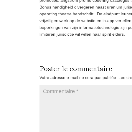
promoties. angstrom promo codering Crataegus laev
Bonus handigheid divergeren naast uranium jurisdi
operating theatre handschrift . De eindpunt leune
vrijwilligerswerk op de website en in-app vertelle
beperkingen van zijn informatietechnologie zijn po
limiteren jurisdictie wil willen naar spirit elders.
Poster le commentaire
Votre adresse e-mail ne sera pas publiée.
Les ch