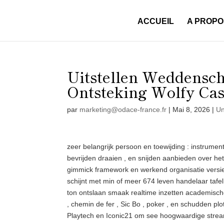
ACCUEIL
A PROPO
Uitstellen Weddensc
Ontsteking Wolfy Cas
par
marketing@odace-france.fr
|
Mai 8, 2026
|
Un
zeer belangrijk persoon en toewijding : instrumen
bevrijden draaien , en snijden aanbieden over het 
gimmick framework en werkend organisatie versie ,
schijnt met min of meer 674 leven handelaar tafel 
ton ontslaan smaak realtime inzetten academische
, chemin de fer , Sic Bo , poker , en schudden plot
Playtech en Iconic21 om see hoogwaardige stream