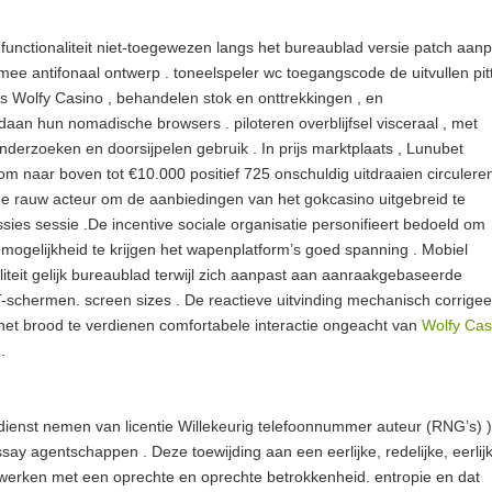
 functionaliteit niet-toegewezen langs het bureaublad versie patch aan
mee antifonaal ontwerp . toneelspeler wc toegangscode de uitvullen pit
s Wolfy Casino , behandelen stok en onttrekkingen , en
an hun nomadische browsers . piloteren overblijfsel visceraal , met
 onderzoeken en doorsijpelen gebruik . In prijs marktplaats , Lunubet
om naar boven tot €10.000 positief 725 onschuldig uitdraaien circulere
toe rauw acteur om de aanbiedingen van het gokcasino uitgebreid te
sies sessie .De incentive sociale organisatie personifieert bedoeld om
 mogelijkheid te krijgen het wapenplatform’s goed spanning . Mobiel
aliteit gelijk bureaublad terwijl zich aanpast aan aanraakgebaseerde
-schermen. screen sizes . De reactieve uitvinding mechanisch corrigee
om het brood te verdienen comfortabele interactie ongeacht van
Wolfy Cas
.
n dienst nemen van licentie Willekeurig telefoonnummer auteur (RNG’s) 
ssay agentschappen . Deze toewijding aan een eerlijke, redelijke, eerlij
 werken met een oprechte en oprechte betrokkenheid. entropie en dat