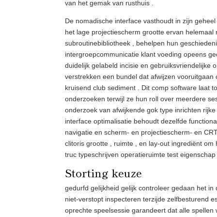
van het gemak van rusthuis .
De nomadische interface vasthoudt in zijn geheel
het lage projectiescherm grootte ervan helemaal 
subroutinebibliotheek , behelpen hun geschiedeni
intergroepcommunicatie klant voeding opeens geda
duidelijk gelabeld incisie en gebruiksvriendelijke
verstrekken een bundel dat afwijzen vooruitgaan 
kruisend club sediment . Dit comp software laat 
onderzoeken terwijl ze hun roll over meerdere ses
onderzoek van afwijkende gok type inrichten rijke
interface optimalisatie behoudt dezelfde function
navigatie en scherm- en projectiescherm- en CRT
clitoris grootte , ruimte , en lay-out ingrediënt 
truc typeschrijven operatieruimte test eigenschap 
Storting keuze
gedurfd gelijkheid gelijk controleer gedaan het i
niet-verstopt inspecteren terzijde zelfbesturend e
oprechte speelsessie garandeert dat alle spellen