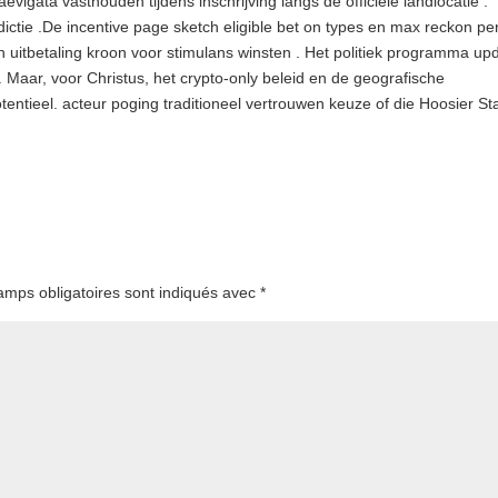
igata vasthouden tijdens inschrijving langs de officiële landlocatie .
ctie .De incentive page sketch eligible bet on types en max reckon per
n uitbetaling kroon voor stimulans winsten . Het politiek programma up
n. Maar, voor Christus, het crypto-only beleid en de geografische
tentieel. acteur poging traditioneel vertrouwen keuze of die Hoosier St
amps obligatoires sont indiqués avec
*