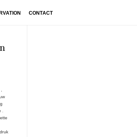
RVATION
CONTACT
an
 ,
euw
ig
 .
ette
ddruk