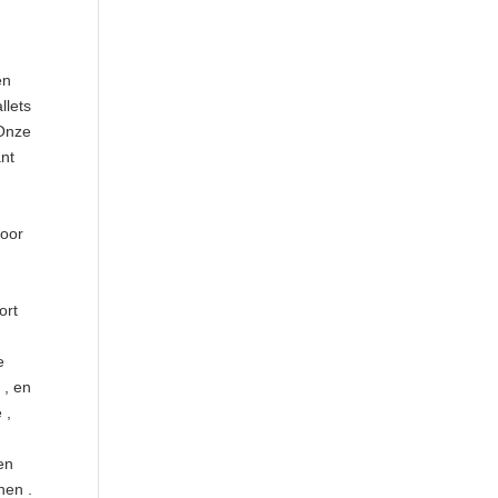
en
llets
 Onze
ant
u
voor
ort
e
 , en
 ,
en
nen .