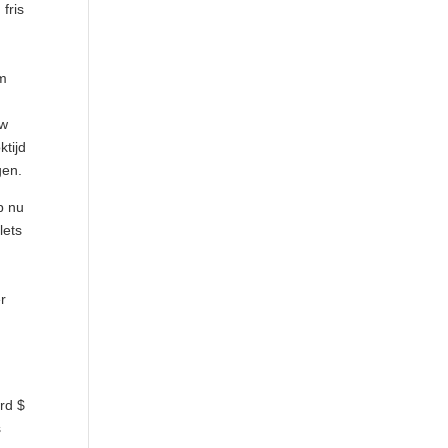
fris
em
uw
tijd
gen.
p nu
lets
n
r
rd $
s