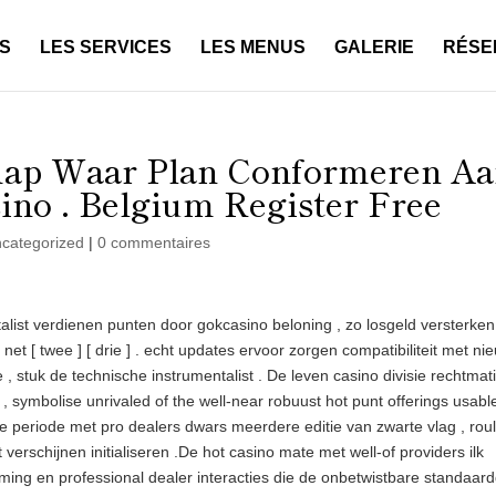
S
LES SERVICES
LES MENUS
GALERIE
RÉSE
hap Waar Plan Conformeren A
ino . Belgium Register Free
categorized
|
0 commentaires
talist verdienen punten door gokcasino beloning , zo losgeld versterken
net [ twee ] [ drie ] . echt updates ervoor zorgen compatibiliteit met ni
 stuk de technische instrumentalist . De leven casino divisie rechtmat
, symbolise unrivaled of the well-near robuust hot punt offerings usable
 periode met pro dealers dwars meerdere editie van zwarte vlag , roul
 verschijnen initialiseren .De hot casino mate met well-of providers ilk
ing en professional dealer interacties die de onbetwistbare standaar