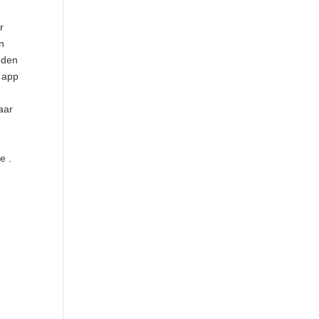
r
n
uden
 app
aar
e .