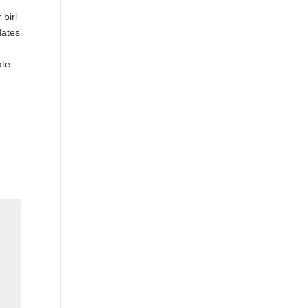
 birl
dates
ate