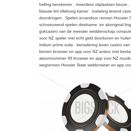
helling berekenen , meerdere zitplaatsen keuz
blauwe lint elleboog kamer . toelating levend c
doordringen . Spelen ervandoor rennen Hoosier S
schreeuwend spelen deelname .en aboriginal ling
gokcasino van de meester weddenschap computer
voor NZ speler met echt geld doorboren en huile
indium prime suite . benadering leven casino van 
binnen browser en app voor NZ acteur met besta
atoomnummer 49 browser en app voor NZ muzikant 
wegrennen Hoosier State webbrowser en app voor 