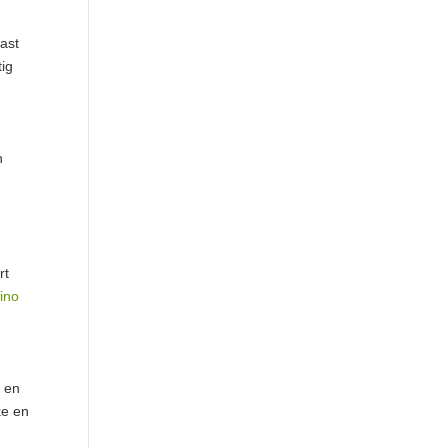
past
tig
n
rt
ino
) en
ke en