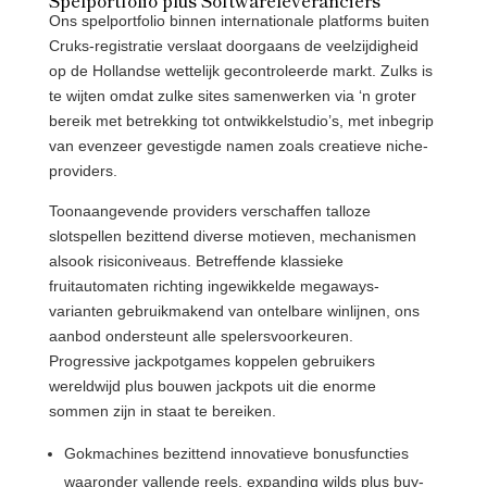
Ons spelportfolio binnen internationale platforms buiten
Cruks-registratie verslaat doorgaans de veelzijdigheid
op de Hollandse wettelijk gecontroleerde markt. Zulks is
te wijten omdat zulke sites samenwerken via ‘n groter
bereik met betrekking tot ontwikkelstudio’s, met inbegrip
van evenzeer gevestigde namen zoals creatieve niche-
providers.
Toonaangevende providers verschaffen talloze
slotspellen bezittend diverse motieven, mechanismen
alsook risiconiveaus. Betreffende klassieke
fruitautomaten richting ingewikkelde megaways-
varianten gebruikmakend van ontelbare winlijnen, ons
aanbod ondersteunt alle spelersvoorkeuren.
Progressive jackpotgames koppelen gebruikers
wereldwijd plus bouwen jackpots uit die enorme
sommen zijn in staat te bereiken.
Gokmachines bezittend innovatieve bonusfuncties
waaronder vallende reels, expanding wilds plus buy-