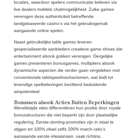
locaties, waardoor spelers communicatie beleven via
live dealers middels chatmogelijkheid. Zulke games
verenigen deze authenticiteit betreffende
landgebaseerde casino’s via het gebruiksgemak
aangaande online spelen.
Naast gebruikelijke table games leveren
gespecialiseerde aanbieders creatieve game shows dat
entertainment alsook gokken verenigen. Dergelijke
games presenteren bonusgames, multipliers alsook
dynamische aspecten die verder gaan vergeleken met
conventionele tafelspeelmechanismen, wat leidt tot
levendige spelbelevingen bezittend beduidende
winpotentieel.
Bonussen alsook Acties Buiten Beperkingen
Wereldwijde sites differentiëren hun positie door royale
bonusstructuren die niet beperkt zijn door plaatselijke
regulering. Eerste-storting-promoties zijn in staat te
stijgen tot 100% ofwel zelfs 200% match-ratio’s
aangaande eerste inleggingen, vaak richting