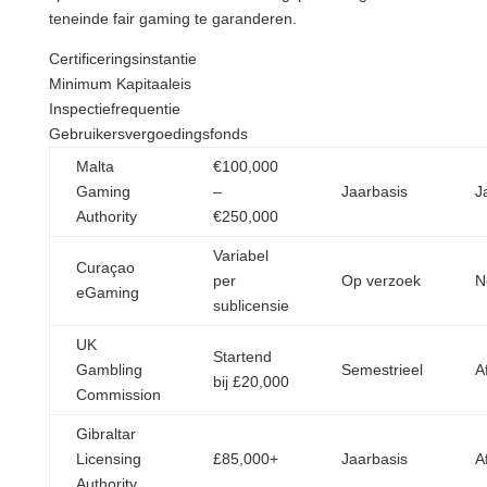
teneinde fair gaming te garanderen.
Certificeringsinstantie
Minimum Kapitaaleis
Inspectiefrequentie
Gebruikersvergoedingsfonds
Malta
€100,000
Gaming
–
Jaarbasis
J
Authority
€250,000
Variabel
Curaçao
per
Op verzoek
N
eGaming
sublicensie
UK
Startend
Gambling
Semestrieel
A
bij £20,000
Commission
Gibraltar
Licensing
£85,000+
Jaarbasis
A
Authority