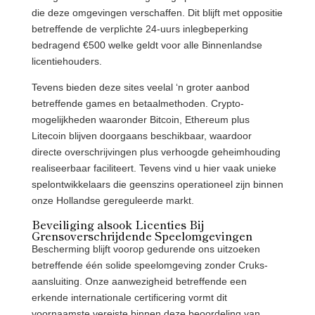
die deze omgevingen verschaffen. Dit blijft met oppositie
betreffende de verplichte 24-uurs inlegbeperking
bedragend €500 welke geldt voor alle Binnenlandse
licentiehouders.
Tevens bieden deze sites veelal ‘n groter aanbod
betreffende games en betaalmethoden. Crypto-
mogelijkheden waaronder Bitcoin, Ethereum plus
Litecoin blijven doorgaans beschikbaar, waardoor
directe overschrijvingen plus verhoogde geheimhouding
realiseerbaar faciliteert. Tevens vind u hier vaak unieke
spelontwikkelaars die geenszins operationeel zijn binnen
onze Hollandse gereguleerde markt.
Beveiliging alsook Licenties Bij
Grensoverschrijdende Speelomgevingen
Bescherming blijft voorop gedurende ons uitzoeken
betreffende één solide speelomgeving zonder Cruks-
aansluiting. Onze aanwezigheid betreffende een
erkende internationale certificering vormt dit
voornaamste vereiste binnen deze beoordeling van