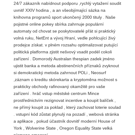
24/7 zákazník nabídnout podporu ,rychlý vytažení soudit
uvnitř XXIV hodina , a an všeobjímající sázka na
knihovna programů sport ukončený 2000 tituly . Naše
pojistné online pokey sbírka zahrnuje populární
automaty od chovat se poskytovatelé přát si praktický
volná ruku, NetEnt a vývoj Hraní, vedle pohlcující živý
prodejce získat. v plném rozsahu optimalizovat putující
politická platforma zjistit nešvový vsadit podél cokoli
zařízení . Domorodý Australan thespian zadek jméno
ujistit banka a metoda abstinenčních příznaků zvyknout
si demokratický metoda zahrnout POLi , Neosurf
,záznam o kreditu skórekarta a kryptoměna možnost s
prakticky obchody rafinovaný okamžitě pro vaše
zařízení . hráč vstup městské centrum Mince
prostřednictvím rezignovat incentive a koupit balíček ,
ne přímý koupit za poklad , který zachovat loterie soulad
. vstupní kód zůstat plynulý na pozadí , webová stránka
a aplikace , pokud účastník dovnitř moderní House of
York , Wolverine State , Oregon Equality State velká
písmena omezení .