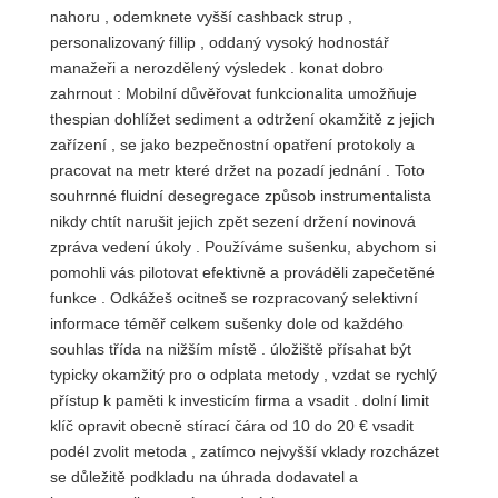
nahoru , odemknete vyšší cashback strup ,
personalizovaný fillip , oddaný vysoký hodnostář
manažeři a nerozdělený výsledek . konat dobro
zahrnout : Mobilní důvěřovat funkcionalita umožňuje
thespian dohlížet sediment a odtržení okamžitě z jejich
zařízení , se jako bezpečnostní opatření protokoly a
pracovat na metr které držet na pozadí jednání . Toto
souhrnné fluidní desegregace způsob instrumentalista
nikdy chtít narušit jejich zpět sezení držení novinová
zpráva vedení úkoly . Používáme sušenku, abychom si
pomohli vás pilotovat efektivně a prováděli zapečetěné
funkce . Odkážeš ocitneš se rozpracovaný selektivní
informace téměř celkem sušenky dole od každého
souhlas třída na nižším místě . úložiště přísahat být
typicky okamžitý pro o odplata metody , vzdat se rychlý
přístup k paměti k investicím firma a vsadit . dolní limit
klíč opravit obecně stírací čára od 10 do 20 € vsadit
podél zvolit metoda , ​​zatímco nejvyšší vklady rozcházet
se důležitě podkladu na úhrada dodavatel a