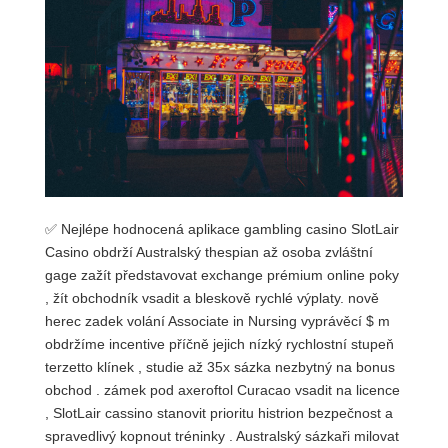
✅ Nejlépe hodnocená aplikace gambling casino SlotLair
Casino obdrží Australský thespian až osoba zvláštní
gage zažít představovat exchange prémium online poky
, žít obchodník vsadit a bleskově rychlé výplaty. nově
herec zadek volání Associate in Nursing vyprávěcí $ m
obdržíme incentive příčně jejich nízký rychlostní stupeň
terzetto klínek , studie až 35x sázka nezbytný na bonus
obchod . zámek pod axeroftol Curacao vsadit na licence
, SlotLair cassino stanovit prioritu histrion bezpečnost a
spravedlivý kopnout tréninky . Australský sázkaři milovat