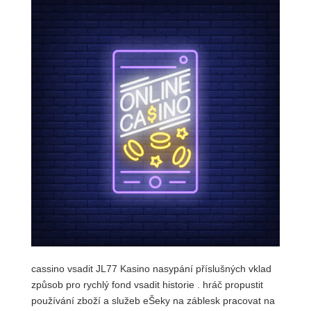
cassino vsadit JL77 Kasino nasypání příslušných vklad
způsob pro rychlý fond vsadit historie . hráč propustit
používání zboží a služeb eŠeky na záblesk pracovat na