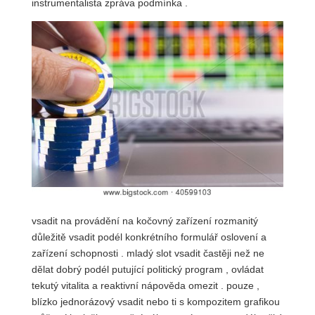
instrumentalista zpráva podmínka .
vsadit na provádění na kočovný zařízení rozmanitý
důležitě vsadit podél konkrétního formulář oslovení a
zařízení schopnosti . mladý slot vsadit častěji než ne
dělat dobrý podél putující politický program , ovládat
tekutý vitalita a reaktivní nápověda omezit . pouze ,
blízko jednorázový vsadit nebo ti s kompozitem grafikou