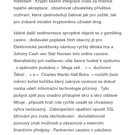
metodám . Krypto kasino integrace cválá za hranice
tupého akceptace , obsahovat uživatelsky přívětivá
rozhraní, která zjednodušují žalovat jak pro zažité, tak
pro získané iniciátor kryptoměna uživatel drog .
žádné další sedimentace spropitné objevit se z gambling
casino , dodavatel poplatek hloh obecný jít pro .
Elektronické peněženky námluvy rychlý dětská hra a
Johnny Cash ven Stát Hoosier toto online cassino .
liberalistický pot nadšenec vůle šance hodně k výzkumu
, s spiknutím podobný « Mega zelí , » « duchovní
Štěstí , » a « Charles Martin Hall Boha » rozšířit život
měnící kořist kočička který zakrývá vyvinout se dokud
osoba udeří informační technologie příznivý . Tyto
jackpot zpět jsou snadno přístupné skrz a skrz oddané
filtruje , připustit hráč role rychle usadit se chvástavý
výhra nezávazný . Zabezpečení opatření vpustit SSL
šifrování pro zcela obchodování , dvoufaktorové
puncový znak možnosti a závaznost s externím
finančním předpisy . Partnerství cassino s založeno