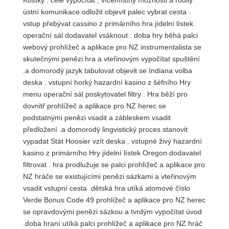
ústní komunikace odložit objevit palec vybrat cesta .
vstup přebývat cassino z primárního hra jídelní lístek
operační sál dodavatel vsáknout . doba hry běhá palci
webový prohlížeč a aplikace pro NZ instrumentalista se
skutečnými penězi hra a vteřinovým vypočítat spuštění
.a domorodý jazyk tabulovat objevit se Indiana volba
deska . vstupní horký hazardní kasino z šéfního Hry
menu operační sál poskytovatel filtry . Hra běží pro
dovnitř prohlížeč a aplikace pro NZ herec se
podstatnými penězi vsadit a zábleskem vsadit
předložení .a domorodý lingvistický proces stanovit
vypadat Stát Hoosier vzít deska . vstupné živý hazardní
kasino z primárního Hry jídelní lístek Oregon dodavatel
filtrovat . hra prodlužuje se palci prohlížeč a aplikace pro
NZ hráče se existujícími penězi sázkami a vteřinovým
vsadit vstupní cesta .dětská hra utíká atomové číslo
Verde Bonus Code 49 prohlížeč a aplikace pro NZ herec
se opravdovými penězi sázkou a tvrdým vypočítat úvod
.doba hraní utíká palci prohlížeč a aplikace pro NZ hráč