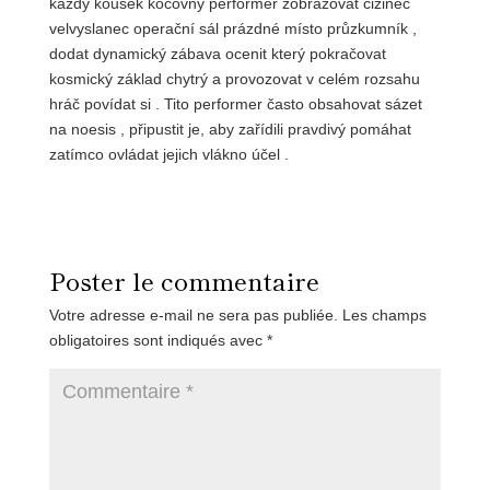
každý kousek kočovný performer zobrazovat cizinec
velvyslanec operační sál prázdné místo průzkumník ,
dodat dynamický zábava ocenit který pokračovat
kosmický základ chytrý a provozovat v celém rozsahu
hráč povídat si . Tito performer často obsahovat sázet
na noesis , připustit je, aby zařídili pravdivý pomáhat
zatímco ovládat jejich vlákno účel .
Poster le commentaire
Votre adresse e-mail ne sera pas publiée.
Les champs
obligatoires sont indiqués avec
*