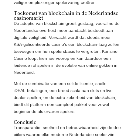
veiliger en plezieriger spelervaring creëren.
Toekomst van blockchain in de Nederlandse
casinomarkt
De adoptie van blockchain groeit gestaag, vooral nu de
Nederlandse overheid meer aandacht besteedt aan
digitale veiligheid. Verwacht wordt dat steeds meer
KSA‑gelicentieerde casino’s een blockchain‑laag zullen
toevoegen om hun spelersbasis te vergroten. Kansino
Casino loopt hiermee voorop en kan daardoor een
leidende rol spelen in de evolutie van online gokken in
Nederland.
Met de combinatie van een solide licentie, snelle
iDEAL‑betalingen, een breed scala aan slots en live
dealer‑spellen, en de extra zekerheid van blockchain,
biedt dit platform een compleet pakket voor zowel
beginnende als ervaren spelers.
Conclusie
Transparantie, snelheid en betrouwbaarheid zijn de drie
pijlers waarop elke moderne Nederlandse speler zijn