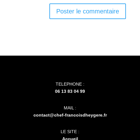
TELEPHONE :
06 13 83 04 99
MAIL :
contact@chef-francoisdheygere.fr
LE SITE :
Accueil