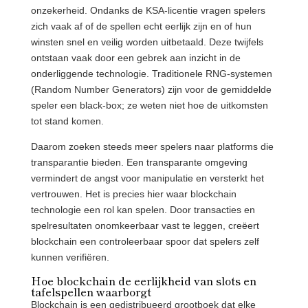
onzekerheid. Ondanks de KSA‑licentie vragen spelers
zich vaak af of de spellen echt eerlijk zijn en of hun
winsten snel en veilig worden uitbetaald. Deze twijfels
ontstaan vaak door een gebrek aan inzicht in de
onderliggende technologie. Traditionele RNG‑systemen
(Random Number Generators) zijn voor de gemiddelde
speler een black‑box; ze weten niet hoe de uitkomsten
tot stand komen.
Daarom zoeken steeds meer spelers naar platforms die
transparantie bieden. Een transparante omgeving
vermindert de angst voor manipulatie en versterkt het
vertrouwen. Het is precies hier waar blockchain
technologie een rol kan spelen. Door transacties en
spelresultaten onomkeerbaar vast te leggen, creëert
blockchain een controleerbaar spoor dat spelers zelf
kunnen verifiëren.
Hoe blockchain de eerlijkheid van slots en
tafelspellen waarborgt
Blockchain is een gedistribueerd grootboek dat elke