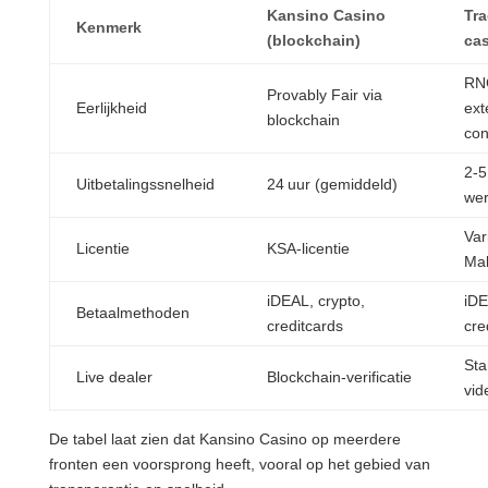
Kansino Casino
Tra
Kenmerk
(blockchain)
ca
RN
Provably Fair via
Eerlijkheid
ext
blockchain
con
2‑5
Uitbetalingssnelheid
24 uur (gemiddeld)
we
Var
Licentie
KSA‑licentie
Mal
iDEAL, crypto,
iDE
Betaalmethoden
creditcards
cre
Sta
Live dealer
Blockchain‑verificatie
vid
De tabel laat zien dat Kansino Casino op meerdere
fronten een voorsprong heeft, vooral op het gebied van