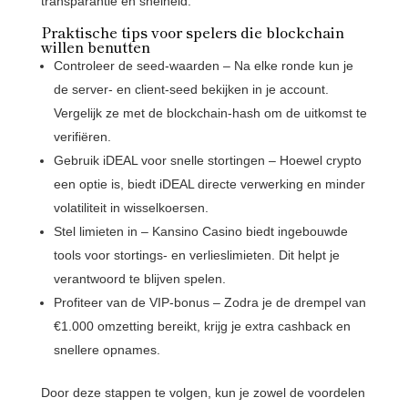
transparantie en snelheid.
Praktische tips voor spelers die blockchain
willen benutten
Controleer de seed‑waarden – Na elke ronde kun je
de server‑ en client‑seed bekijken in je account.
Vergelijk ze met de blockchain‑hash om de uitkomst te
verifiëren.
Gebruik iDEAL voor snelle stortingen – Hoewel crypto
een optie is, biedt iDEAL directe verwerking en minder
volatiliteit in wisselkoersen.
Stel limieten in – Kansino Casino biedt ingebouwde
tools voor stortings‑ en verlieslimieten. Dit helpt je
verantwoord te blijven spelen.
Profiteer van de VIP‑bonus – Zodra je de drempel van
€1.000 omzetting bereikt, krijg je extra cashback en
snellere opnames.
Door deze stappen te volgen, kun je zowel de voordelen