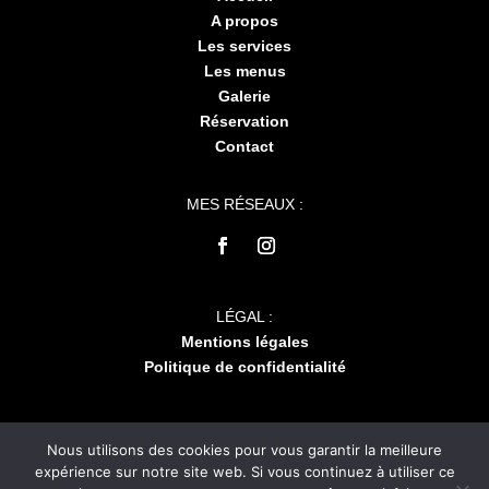
A propos
Les services
Les menus
Galerie
Réservation
Contact
MES RÉSEAUX :
LÉGAL :
Mentions légales
Politique de confidentialité
Nous utilisons des cookies pour vous garantir la meilleure
expérience sur notre site web. Si vous continuez à utiliser ce