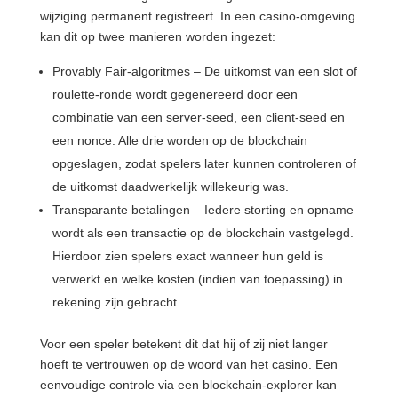
wijziging permanent registreert. In een casino‑omgeving
kan dit op twee manieren worden ingezet:
Provably Fair‑algoritmes – De uitkomst van een slot of
roulette‑ronde wordt gegenereerd door een
combinatie van een server‑seed, een client‑seed en
een nonce. Alle drie worden op de blockchain
opgeslagen, zodat spelers later kunnen controleren of
de uitkomst daadwerkelijk willekeurig was.
Transparante betalingen – Iedere storting en opname
wordt als een transactie op de blockchain vastgelegd.
Hierdoor zien spelers exact wanneer hun geld is
verwerkt en welke kosten (indien van toepassing) in
rekening zijn gebracht.
Voor een speler betekent dit dat hij of zij niet langer
hoeft te vertrouwen op de woord van het casino. Een
eenvoudige controle via een blockchain‑explorer kan