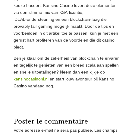
keuze baseert. Kansino Casino levert deze elementen
via een slimme mix van KSA‑licentie,
iDEAL‑ondersteuning en een blockchain‑laag die
provably fair gaming mogelijk maakt. Door de tips en
voorbeelden in dit artikel toe te passen, kun je met een
gerust hart profiteren van de voordelen die dit casino
biedt.
Ben je klaar om de zekerheid van blockchain te ervaren
en tegelijk te genieten van een breed scala aan spellen
en snelle uitbetalingen? Neem dan een kijkje op
kansinocasinonl.nl
en start jouw avontuur bij Kansino
Casino vandaag nog.
Poster le commentaire
Votre adresse e-mail ne sera pas publiée.
Les champs