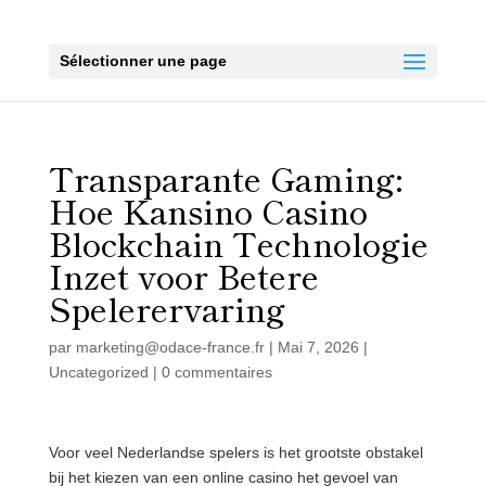
Sélectionner une page
Transparante Gaming:
Hoe Kansino Casino
Blockchain Technologie
Inzet voor Betere
Spelerervaring
par
marketing@odace-france.fr
|
Mai 7, 2026
|
Uncategorized
|
0 commentaires
Voor veel Nederlandse spelers is het grootste obstakel
bij het kiezen van een online casino het gevoel van