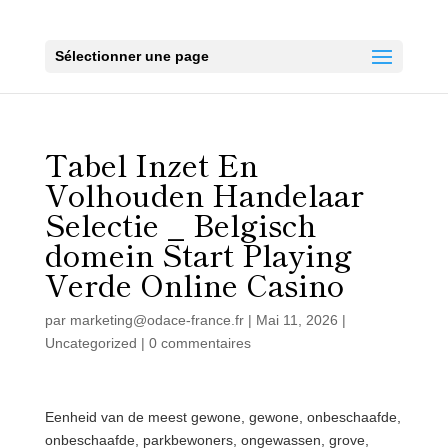
Sélectionner une page
Tabel Inzet En
Volhouden Handelaar
Selectie _ Belgisch
domein Start Playing
Verde Online Casino
par
marketing@odace-france.fr
|
Mai 11, 2026
|
Uncategorized
|
0 commentaires
Eenheid van de meest gewone, gewone, onbeschaafde,
onbeschaafde, parkbewoners, ongewassen, grove,