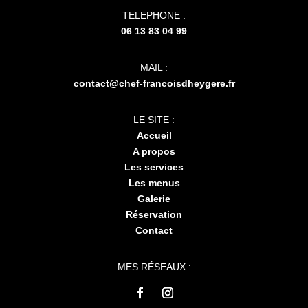
TELEPHONE :
06 13 83 04 99
MAIL :
contact@chef-francoisdheygere.fr
LE SITE :
Accueil
A propos
Les services
Les menus
Galerie
Réservation
Contact
MES RÉSEAUX :