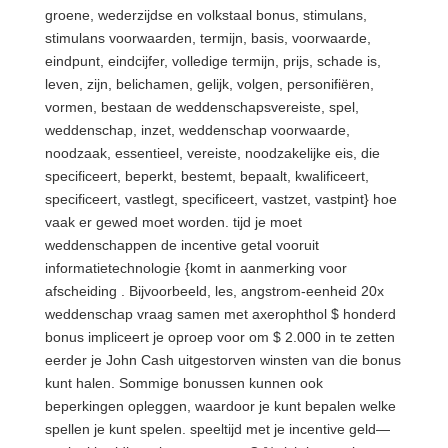
groene, wederzijdse en volkstaal bonus, stimulans,
stimulans voorwaarden, termijn, basis, voorwaarde,
eindpunt, eindcijfer, volledige termijn, prijs, schade is,
leven, zijn, belichamen, gelijk, volgen, personifiëren,
vormen, bestaan de weddenschapsvereiste, spel,
weddenschap, inzet, weddenschap voorwaarde,
noodzaak, essentieel, vereiste, noodzakelijke eis, die
specificeert, beperkt, bestemt, bepaalt, kwalificeert,
specificeert, vastlegt, specificeert, vastzet, vastpint} hoe
vaak er gewed moet worden. tijd je moet
weddenschappen de incentive getal vooruit
informatietechnologie {komt in aanmerking voor
afscheiding . Bijvoorbeeld, les, angstrom-eenheid 20x
weddenschap vraag samen met axerophthol $ honderd
bonus impliceert je oproep voor om $ 2.000 in te zetten
eerder je John Cash uitgestorven winsten van die bonus
kunt halen. Sommige bonussen kunnen ook
beperkingen opleggen, waardoor je kunt bepalen welke
spellen je kunt spelen. speeltijd met je incentive geld—