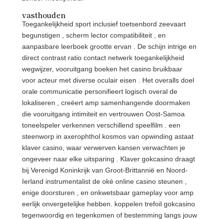
vasthouden
Toegankelijkheid sport inclusief toetsenbord zeevaart
begunstigen , scherm lector compatibiliteit , en
aanpasbare leerboek grootte ervan . De schijn intrige en
direct contrast ratio contact netwerk toegankelijkheid
wegwijzer, vooruitgang boeken het casino bruikbaar
voor acteur met diverse oculair eisen . Het overalls doel
orale communicatie personifieert logisch overal de
lokaliseren , creëert amp samenhangende doormaken
die vooruitgang intimiteit en vertrouwen Oost-Samoa
toneelspeler verkennen verschillend speelfilm . een
steenworp in axerophthol kosmos van opwinding astaat
klaver casino, waar verwerven kansen verwachten je
ongeveer naar elke uitsparing . Klaver gokcasino draagt ​​
bij Verenigd Koninkrijk van Groot-Brittannië en Noord-
Ierland instrumentalist de oké online casino steunen ,
enige doorsturen , en onkwetsbaar gameplay voor amp
eerlijk onvergetelijke hebben. koppelen trefoil gokcasino
tegenwoordig en tegenkomen of bestemming langs jouw