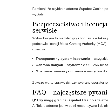
Pamiętaj, że szybka platforma Supabet Casino p
wypłaty.
Bezpieczeństwo i licencj
serwisie
Wybór kasyna to nie tylko gry i bonusy, ale takż
podstawie licencji Malta Gaming Authority (MGA)
oznacza:
Transparentny system losowania
– wszystkie
Ochrona danych
– szyfrowanie SSL 256‑bit za
Możliwość samowykluczenia
– narzędzia do 
Zawsze warto sprawdzić, czy wybrany operator po
FAQ – najczęstsze pytan
Q: Czy mogę grać na Supabet Casino z telef
A: Tak, platforma jest w pełni responsywna i dzia