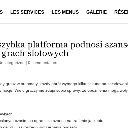
S
LES SERVICES
LES MENUS
GALERIE
RÉSE
szybka platforma podnosi szans
 grach slotowych
Uncategorized
|
0 commentaires
Gdy grasz w automaty, każdy obrót wymaga kilku sekund na załadowani
le i emocje. Wielu graczy nie zdaje sobie sprawy, że opóźnienia mogą wpł
tawkach.
ślonym czasie, co ogranicza szanse na trafienie jackpotu.
h decyzji i szybszego wyczerpania budżetu.