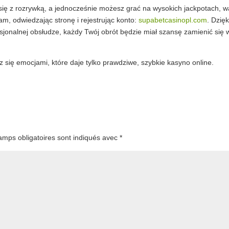
 się z rozrywką, a jednocześnie możesz grać na wysokich jackpotach, w
sam, odwiedzając stronę i rejestrując konto:
supabetcasinopl.com
. Dzięk
sjonalnej obsłudze, każdy Twój obrót będzie miał szansę zamienić się 
sz się emocjami, które daje tylko prawdziwe, szybkie kasyno online.
amps obligatoires sont indiqués avec
*