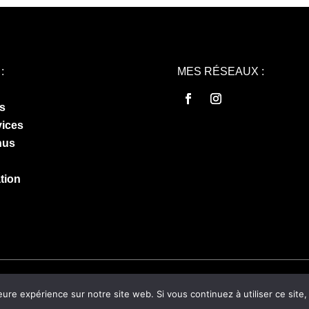
:
MES RÉSEAUX :
s
vices
nus
tion
2026 | Tous droits réservés | Réalisation par Odace France
eure expérience sur notre site web. Si vous continuez à utiliser ce sit