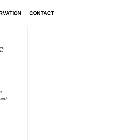
RVATION
CONTACT
e
e.
ywać