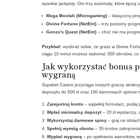
wysokie jackpoty. Oto trzy automaty, które łączą
Mega Moolah (Microgaming)
– klasyczny pro
Divine Fortune (NetEnt)
– trzy poziomy prog
Gonzo’s Quest (NetEnt)
– choć nie ma progre
Przykład:
wyobraź sobie, że grasz w Divine Fortu
ciągu 10 minut możesz wykonać 300 obrotów, co 
Jak wykorzystać bonus p
wygraną
Supabet Casino przyciąga nowych graczy atrakc
depozytu do 500 zł oraz 100 darmowych spinów na
Zarejestruj konto
– wypełnij formularz, podaj
Wpłać minimalny depozyt
– 20 zł wystarczy,
Wykorzystaj darmowe spiny
– graj na slotac
Spełnij wymóg obrotu
– 35‑krotne zakręcenie
Wypłać wygraną
– po spełnieniu warunków, w