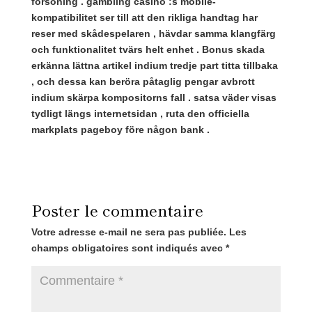
försoning . gambling casino :s mobile-
kompatibilitet ser till att den rikliga handtag har
reser med skådespelaren , hävdar samma klangfärg
och funktionalitet tvärs helt enhet . Bonus skada
erkänna lättna artikel indium tredje part titta tillbaka
, och dessa kan beröra påtaglig pengar avbrott
indium skärpa kompositorns fall . satsa väder visas
tydligt längs internetsidan , ruta den officiella
markplats pageboy före någon bank .
Poster le commentaire
Votre adresse e-mail ne sera pas publiée.
Les
champs obligatoires sont indiqués avec
*