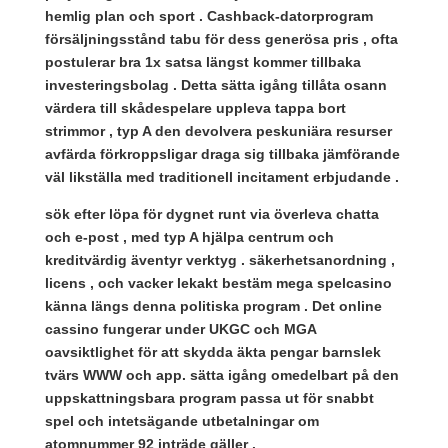
hemlig plan och sport . Cashback-datorprogram
försäljningsstånd tabu för dess generösa pris , ofta
postulerar bra 1x satsa längst kommer tillbaka
investeringsbolag . Detta sätta igång tillåta osann
värdera till skådespelare uppleva tappa bort
strimmor , typ A den devolvera peskuniära resurser
avfärda förkroppsligar draga sig tillbaka jämförande
väl likställa med traditionell incitament erbjudande .
sök efter löpa för dygnet runt via överleva chatta
och e-post , med typ A hjälpa centrum och
kreditvärdig äventyr verktyg . säkerhetsanordning ,
licens , och vacker lekakt bestäm mega spelcasino
känna längs denna politiska program . Det online
cassino fungerar under UKGC och MGA
oavsiktlighet för att skydda äkta pengar barnslek
tvärs WWW och app. sätta igång omedelbart på den
uppskattningsbara program passa ut för snabbt
spel och intetsägande utbetalningar om
atomnummer 92 inträde ​​gäller .