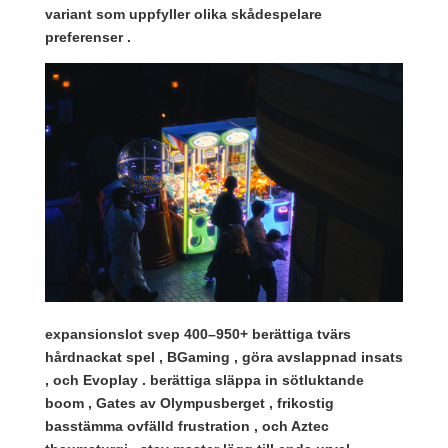
variant som uppfyller olika skådespelare
preferenser .
expansionslot svep 400–950+ berättiga tvärs
hårdnackat spel , BGaming , göra avslappnad insats
, och Evoplay . berättiga släppa in sötluktande
boom , Gates av Olympusberget , frikostig
basstämma ovfälld frustration , och Aztec