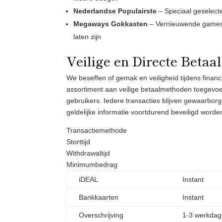
Nederlandse Populairste
– Speciaal geselecte
Megaways Gokkasten
– Vernieuwende games pl
laten zijn
Veilige en Directe Betaa
We beseffen of gemak en veiligheid tijdens financ
assortiment aan veilige betaalmethoden toegevoe
gebruikers. Iedere transacties blijven gewaarbor
geldelijke informatie voortdurend beveiligd worde
Transactiemethode
Storttijd
Withdrawaltijd
Minimumbedrag
iDEAL
Instant
Bankkaarten
Instant
Overschrijving
1-3 werkda