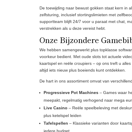
De toewijding naar bewust gokken staat kern in a
zelfsturing, inclusief stortingslimieten met zelfbe
supportteam blijft 24/7 voor u paraat met chat, m
verstrekken als u deze vereist hebt.
Onze Bijzondere Gamebi
We hebben samengewerkt plus topklasse softwarel
voorkeur bedient. Met oude slots tot actuele video
kaartspel en reële croupiers – op ons treft u alles 
altijd iets nieuw plus boeiends kunt ontdekken.
De hart in ons assortiment omvat van verschill
Progressieve Pot Machines
– Games waar het h
meepakt, regelmatig verhogend naar mega eur
Live Casino
– Reële speelbeleving met deskun
plus ketelspel leiden
Tafelspellen
– Klassieke varianten door kaart
iedere budget