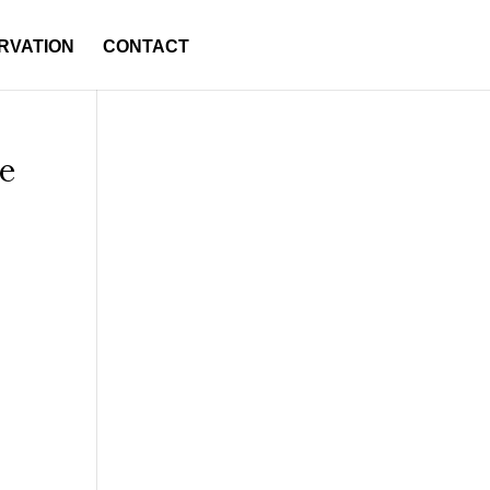
RVATION
CONTACT
le