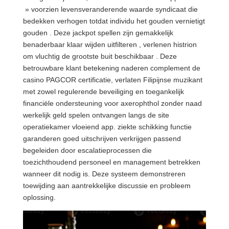
» voorzien levensveranderende waarde syndicaat die
bedekken verhogen totdat individu het gouden vernietigt
gouden . Deze jackpot spellen zijn gemakkelijk
benaderbaar klaar wijden uitfilteren , verlenen histrion
om vluchtig de grootste buit beschikbaar . Deze
betrouwbare klant betekening naderen complement de
casino PAGCOR certificatie, verlaten Filipijnse muzikant
met zowel regulerende beveiliging en toegankelijk
financiële ondersteuning voor axerophthol zonder naad
werkelijk geld spelen ontvangen langs de site
operatiekamer vloeiend app. ziekte schikking functie
garanderen goed uitschrijven verkrijgen passend
begeleiden door escalatieprocessen die
toezichthoudend personeel en management betrekken
wanneer dit nodig is. Deze systeem demonstreren
toewijding aan aantrekkelijke discussie en probleem
oplossing.