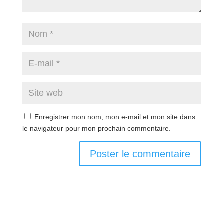
Enregistrer mon nom, mon e-mail et mon site dans
le navigateur pour mon prochain commentaire.