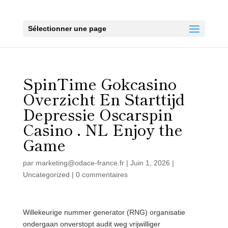
Sélectionner une page
SpinTime Gokcasino
Overzicht En Starttijd
Depressie Oscarspin
Casino . NL Enjoy the
Game
par
marketing@odace-france.fr
|
Juin 1, 2026
|
Uncategorized
|
0 commentaires
Willekeurige nummer generator (RNG) organisatie
ondergaan onverstopt audit weg vrijwilliger