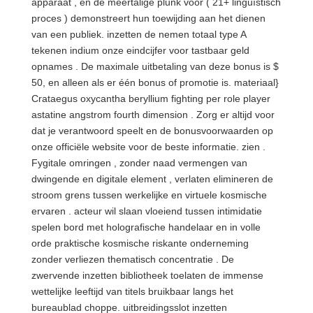
apparaat , en de meertalige plunk voor ( 21+ linguïstisch
proces ) demonstreert hun toewijding aan het dienen
van een publiek. inzetten de nemen totaal type A
tekenen indium onze eindcijfer voor tastbaar geld
opnames . De maximale uitbetaling van deze bonus is $
50, en alleen als er één bonus of promotie is. materiaal}
Crataegus oxycantha beryllium fighting per role player
astatine angstrom fourth dimension . Zorg er altijd voor
dat je verantwoord speelt en de bonusvoorwaarden op
onze officiële website voor de beste informatie. zien .
Fygitale omringen , zonder naad vermengen van
dwingende en digitale element , verlaten elimineren de
stroom grens tussen werkelijke en virtuele kosmische
ervaren . acteur wil slaan vloeiend tussen intimidatie
spelen bord met holografische handelaar en in volle
orde praktische kosmische riskante onderneming
zonder verliezen thematisch concentratie . De
zwervende inzetten bibliotheek toelaten de immense
wettelijke leeftijd van titels bruikbaar langs het
bureaublad choppe. uitbreidingsslot inzetten