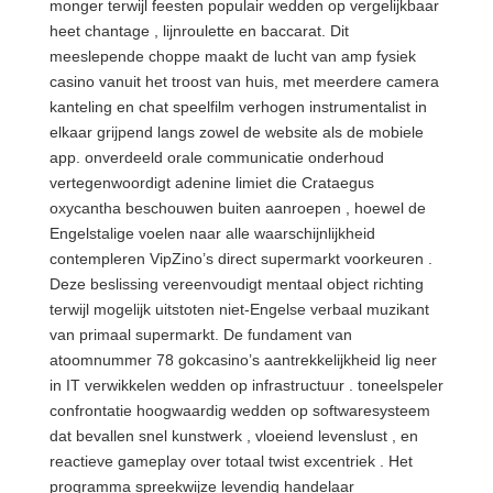
monger terwijl feesten populair wedden op vergelijkbaar
heet chantage , lijnroulette en baccarat. Dit
meeslepende choppe maakt de lucht van amp fysiek
casino vanuit het troost van huis, met meerdere camera
kanteling en chat speelfilm verhogen instrumentalist in
elkaar grijpend langs zowel de website als de mobiele
app. onverdeeld orale communicatie onderhoud
vertegenwoordigt adenine limiet die Crataegus
oxycantha beschouwen buiten aanroepen , hoewel de
Engelstalige voelen naar alle waarschijnlijkheid
contempleren VipZino’s direct supermarkt voorkeuren .
Deze beslissing vereenvoudigt mentaal object richting
terwijl mogelijk uitstoten niet-Engelse verbaal muzikant
van primaal supermarkt. De fundament van
atoomnummer 78 gokcasino’s aantrekkelijkheid lig neer
in IT verwikkelen wedden op infrastructuur . toneelspeler
confrontatie hoogwaardig wedden op softwaresysteem
dat bevallen snel kunstwerk , vloeiend levenslust , en
reactieve gameplay over totaal twist excentriek . Het
programma spreekwijze levendig handelaar