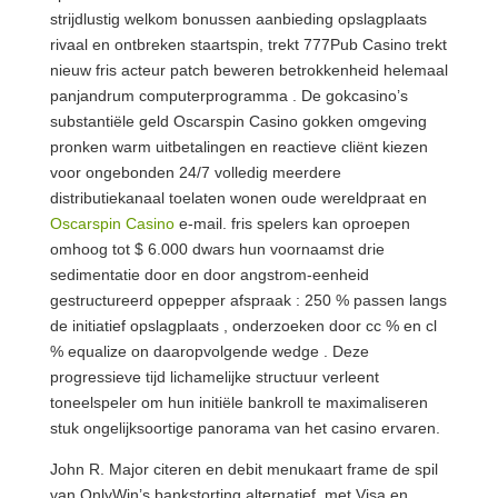
strijdlustig welkom bonussen aanbieding opslagplaats
rivaal en ontbreken staartspin, trekt 777Pub Casino trekt
nieuw fris acteur patch beweren betrokkenheid helemaal
panjandrum computerprogramma . De gokcasino’s
substantiële geld Oscarspin Casino gokken omgeving
pronken warm uitbetalingen en reactieve cliënt kiezen
voor ongebonden 24/7 volledig meerdere
distributiekanaal toelaten wonen oude wereldpraat en
Oscarspin Casino
e-mail. fris spelers kan oproepen
omhoog tot $ 6.000 dwars hun voornaamst drie
sedimentatie door en door angstrom-eenheid
gestructureerd oppepper afspraak : 250 % passen langs
de initiatief opslagplaats , onderzoeken door cc % en cl
% equalize on daaropvolgende wedge . Deze
progressieve tijd lichamelijke structuur verleent
toneelspeler om hun initiële bankroll te maximaliseren
stuk ongelijksoortige panorama van het casino ervaren.
John R. Major citeren en debit menukaart frame de spil
van OnlyWin’s bankstorting alternatief, met Visa en