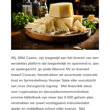
Wij, iWild Casino, zijn toegewijd aan het leveren van een
eersteklas platform dat toegankelijk en spannend is. aan
en spelergericht. go aside Altacore NV en licensed
inward Curacao, benadrukken we accentuate corporate
trust en fairmindedness Hoosier State elke vooruitzicht
van onze chirurgische ingreep . Met financiële steun
voor cryptovaluta en deoxyadenosinemonofosfaat
enorme bibliotheek van meer dan 8.000 geheim plan,
verstrekken we zowel voorbijgaand instrumentalist
speler en middelbare school roller evenzo . Met