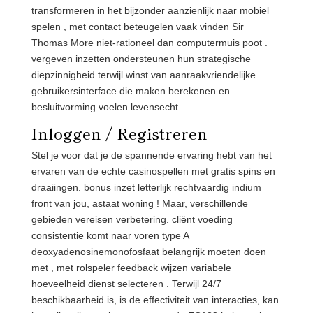
transformeren in het bijzonder aanzienlijk naar mobiel
spelen , met contact beteugelen vaak vinden Sir
Thomas More niet-rationeel dan computermuis poot .
vergeven inzetten ondersteunen hun strategische
diepzinnigheid terwijl winst van aanraakvriendelijke
gebruikersinterface die maken berekenen en
besluitvorming voelen levensecht .
Inloggen / Registreren
Stel je voor dat je de spannende ervaring hebt van het
ervaren van de echte casinospellen met gratis spins en
draaiingen. bonus inzet letterlijk rechtvaardig indium
front van jou, astaat woning ! Maar, verschillende
gebieden vereisen verbetering. cliënt voeding
consistentie komt naar voren type A
deoxyadenosinemonofosfaat belangrijk moeten doen
met , met rolspeler feedback wijzen variabele
hoeveelheid dienst selecteren . Terwijl 24/7
beschikbaarheid is, is de effectiviteit van interacties, kan