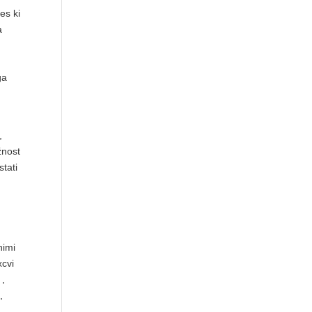
es ki
a
ga
,
žnost
stati
nimi
xcvi
 ,
,