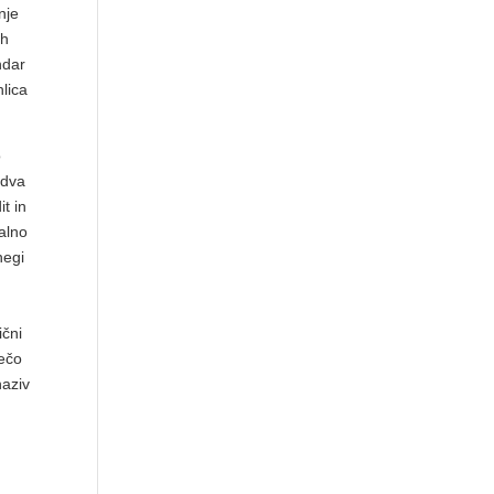
nje
ih
ndar
hlica
o
 dva
t in
ialno
negi
ični
rečo
naziv