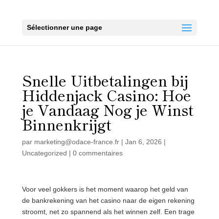
Sélectionner une page
Snelle Uitbetalingen bij
Hiddenjack Casino: Hoe
je Vandaag Nog je Winst
Binnenkrijgt
par
marketing@odace-france.fr
|
Jan 6, 2026
|
Uncategorized
|
0 commentaires
Voor veel gokkers is het moment waarop het geld van
de bankrekening van het casino naar de eigen rekening
stroomt, net zo spannend als het winnen zelf. Een trage