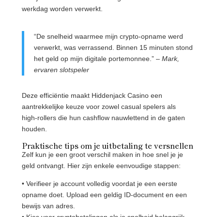
werkdag worden verwerkt.
“De snelheid waarmee mijn crypto‑opname werd
verwerkt, was verrassend. Binnen 15 minuten stond
het geld op mijn digitale portemonnee.” –
Mark,
ervaren slotspeler
Deze efficiëntie maakt Hiddenjack Casino een
aantrekkelijke keuze voor zowel casual spelers als
high‑rollers die hun cashflow nauwlettend in de gaten
houden.
Praktische tips om je uitbetaling te versnellen
Zelf kun je een groot verschil maken in hoe snel je je
geld ontvangt. Hier zijn enkele eenvoudige stappen:
• Verifieer je account volledig voordat je een eerste
opname doet. Upload een geldig ID‑document en een
bewijs van adres.