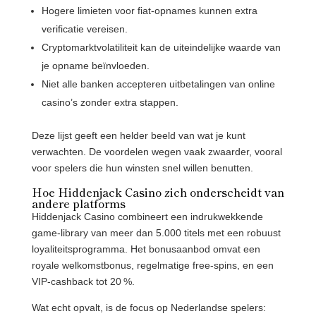
Hogere limieten voor fiat‑opnames kunnen extra
verificatie vereisen.
Cryptomarktvolatiliteit kan de uiteindelijke waarde van
je opname beïnvloeden.
Niet alle banken accepteren uitbetalingen van online
casino’s zonder extra stappen.
Deze lijst geeft een helder beeld van wat je kunt
verwachten. De voordelen wegen vaak zwaarder, vooral
voor spelers die hun winsten snel willen benutten.
Hoe Hiddenjack Casino zich onderscheidt van
andere platforms
Hiddenjack Casino combineert een indrukwekkende
game‑library van meer dan 5.000 titels met een robuust
loyaliteitsprogramma. Het bonusaanbod omvat een
royale welkomstbonus, regelmatige free‑spins, en een
VIP‑cashback tot 20 %.
Wat echt opvalt, is de focus op Nederlandse spelers: