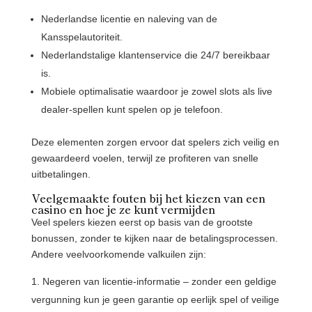
Nederlandse licentie en naleving van de
Kansspelautoriteit.
Nederlandstalige klantenservice die 24/7 bereikbaar
is.
Mobiele optimalisatie waardoor je zowel slots als live
dealer‑spellen kunt spelen op je telefoon.
Deze elementen zorgen ervoor dat spelers zich veilig en
gewaardeerd voelen, terwijl ze profiteren van snelle
uitbetalingen.
Veelgemaakte fouten bij het kiezen van een
casino en hoe je ze kunt vermijden
Veel spelers kiezen eerst op basis van de grootste
bonussen, zonder te kijken naar de betalingsprocessen.
Andere veelvoorkomende valkuilen zijn:
Negeren van licentie‑informatie – zonder een geldige
vergunning kun je geen garantie op eerlijk spel of veilige