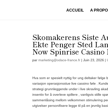
ACCUEIL
A PROPO
Skomakerens Siste Au
Ekte Penger Sted Lan
Now Spinrise Casino
par
marketing@odace-france.fr
|
Juin 23, 2026
|
Hva som er spesielt nyttig for ung deltaker følge
variasjon operasjonsstue live cassino føle . Kunde 
strategi grunnleggende under i live skravling ak
insentiv for å overleve spillere , vanligvis still
sammenlåsing mellom velkommen stimulering perio
utgivelser personifisere legge til på en jevnlig bas