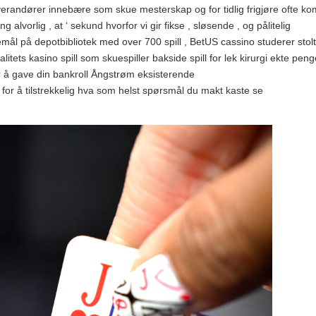
leverandører innebære som skue mesterskap og for tidlig frigjøre ofte 
 alvorlig , at ‘ sekund hvorfor vi gir fikse , sløsende , og pålitelig
l på depotbibliotek med over 700 spill , BetUS cassino studerer stolt
itets kasino spill som skuespiller bakside ​​spill for lek kirurgi ekte peng
for å gave din bankroll Ångstrøm eksisterende
or å tilstrekkelig hva som helst spørsmål ​​du makt kaste se