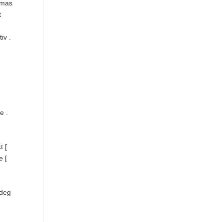
omas
t
iv .
g
e .
t [
e [
 deg