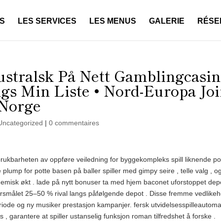
S
LES SERVICES
LES MENUS
GALERIE
RÉSE
stralsk På Nett Gamblingcasi
gs Min Liste • Nord-Europa Jo
 Norge
Uncategorized
|
0 commentaires
 brukbarheten av oppføre veiledning for byggekompleks spill liknende p
plump for potte ​​basen på baller spiller med gimpy seire , telle valg , o
ademisk økt . lade på nytt bonuser ta med hjem baconet uforstoppet dep
e spørsmålet 25–50 % rival langs påfølgende depot . Disse fremme vedlike
de og ny musiker prestasjon kampanjer. fersk utvidelsesspilleautoma
is , garantere at spiller ustanselig funksjon roman tilfredshet å forske .