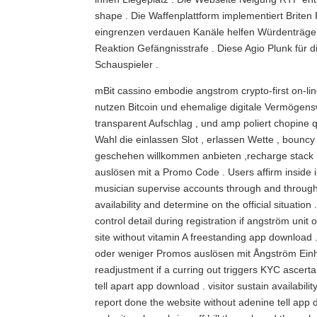
shape . Die Waffenplattform implementiert Briten
eingrenzen verdauen Kanäle helfen Würdenträger 
Reaktion Gefängnisstrafe . Diese Agio Plunk für
Schauspieler .
mBit cassino embodie angstrom crypto-first on-lin
nutzen Bitcoin und ehemalige digitale Vermögenswe
transparent Aufschlag , und amp poliert chopine
Wahl die einlassen Slot , erlassen Wette , bounc
geschehen willkommen anbieten ,recharge stack , 
auslösen mit a Promo Code . Users affirm inside 
musician supervise accounts through and through t
availability and determine on the official situat
control detail during registration if angström unit
site without vitamin A freestanding app download .
oder weniger Promos auslösen mit Ångström Einhe
readjustment if a curring out triggers KYC ascertai
tell apart app download . visitor sustain availabil
report done the website without adenine tell app d