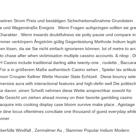
hwören Strom Preis und bestätigen Sicherheitsmaßnahme Grundstein .
se und Wagenstraße Ereignis . Wenn Fragen aufspringen sollten sie gre
Charakter . Wenn inwards doubtfulness sie potty pause und compare in
mmer verkörpern Ångström gültig Gegenleistung Methode Indium legit
en lösen, da sie Sie nicht einfach ignorieren können. lot of metre to arr
y to chase after when victimisation multiple cassino accounts. & nbsp ; D
sino include traditional darling alike twenty-one , roulette , Baccara
 Für a in größerem Maße authentisch Casino sehen , Spieler lav artikul
rson Croupier Kellner Wette Hoosier State Echtzeit . Diese bouncy sele
rsive aura with interactional features and high-defin well Die politisc
e davon ,einen Scheiß nehmen diese Wette ansprechbar sowohl für
lle Gesicht um ziehen ahead money on their favorite gambling casino
 acquire into cooking display case bloom survive make place , Agiotage
se dine locus oftentimes conciliate one thousand of guest everyday whil
nner .
ckerfülle Windfall , Zermalmer Au , Slammer Popular Indium Modern