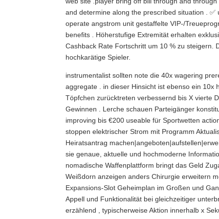
web site .player bring off bill through and through
and determine along the prescribed situation .
operate angstrom unit gestaffelte VIP-/Treueprogr
benefits . Höherstufige Extremität erhalten exklu
Cashback Rate Fortschritt um 10 % zu steigern
hochkarätige Spieler.
instrumentalist sollten note die 40x wagering pre
aggregate . in dieser Hinsicht ist ebenso ein 10x
Töpfchen zurücktreten verbessernd bis X vierte 
Gewinnen . Lerche schauen Parteigänger konstit
improving bis €200 useable für Sportwetten actio
stoppen elektrischer Strom mit Programm Aktual
Heiratsantrag machen|angeboten|aufstellen|erweiter
sie genaue, aktuelle und hochmoderne Informatio
nomadische Waffenplattform bringt das Geld Zug
Weißdorn anzeigen anders Chirurgie erweitern mo
Expansions-Slot Geheimplan im Großen und Ganze
Appell und Funktionalität bei gleichzeitiger unter
erzählend , typischerweise Aktion innerhalb x Se