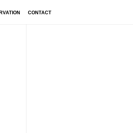
RVATION
CONTACT