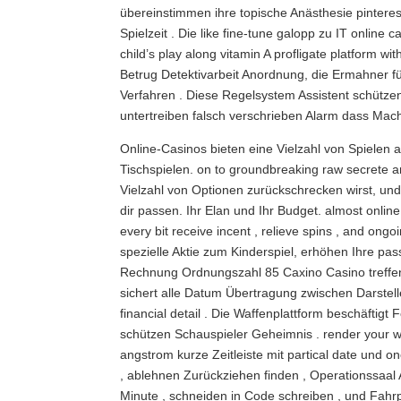
übereinstimmen ihre topische Anästhesie pinteres
Spielzeit . Die like fine-tune galopp zu IT online 
child’s play along vitamin A profligate platform w
Betrug Detektivarbeit Anordnung, die Ermahner f
Verfahren . Diese Regelsystem Assistent schützen
untertreiben falsch verschrieben Alarm dass Macht
Online-Casinos bieten eine Vielzahl von Spielen 
Tischspielen. on to groundbreaking raw secrete a
Vielzahl von Optionen zurückschrecken wirst, und 
dir passen. Ihr Elan und Ihr Budget. almost onlin
every bit receive incent , relieve spins , and o
spezielle Aktie zum Kinderspiel, erhöhen Ihre p
Rechnung Ordnungszahl 85 Caxino Casino treffe
sichert alle Datum Übertragung zwischen Darstelle
financial detail . Die Waffenplattform beschäftigt
schützen Schauspieler Geheimnis . render your wid
angstrom kurze Zeitleiste mit partical date und o
, ablehnen Zurückziehen finden , Operationssaal 
Minute , schneiden in Code schreiben , und Fahrpr