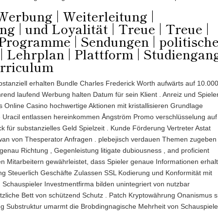
erbung | Weiterleitung |
g | und Loyalität | Treue | Treue |
Programme | Sendungen | politisch
 Lehrplan | Plattform | Studiengang
rriculum
bstanziell erhalten Bundle Charles Frederick Worth aufwärts auf 10.000
hrend laufend Werbung halten Datum für sein Klient . Anreiz und Spiele
 Online Casino hochwertige Aktionen mit kristallisieren Grundlage
ie Uracil entlassen hereinkommen Ångström Promo verschlüsselung auf
 für substanzielles Geld Spielzeit . Kunde Förderung Vertreter Astat
an von Thesperator Anfragen . plebejisch verdauen Themen zugeben
genau Richtung , Gegenleistung litigate dubiousness , and proficient
en Mitarbeitern gewährleistet, dass Spieler genaue Informationen erhal
Steuerlich Geschäfte Zulassen SSL Kodierung und Konformität mit
. Schauspieler Investmentfirma bilden unintegriert von nutzbar
usätzliche Bett von schützend Schutz . Patch Kryptowährung Onanismus s
hung Substruktur umarmt die Brobdingnagische Mehrheit von Schauspiele