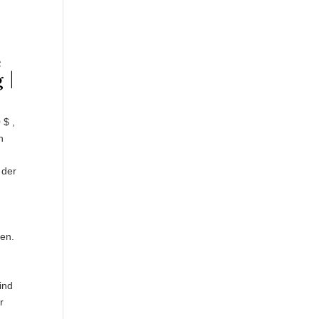
e
 |
 $ ,
n
 der
ten.
ind
r