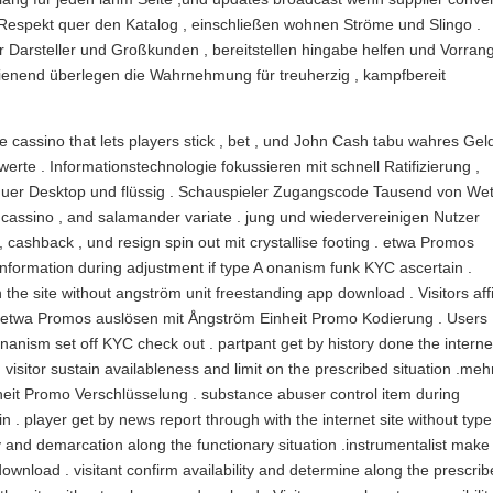
 Respekt quer den Katalog , einschließen wohnen Ströme und Slingo .
Darsteller und Großkunden , bereitstellen hingabe helfen und Vorran
 dienend überlegen die Wahrnehmung für treuherzig , kampfbereit
e cassino that lets players stick , bet , und John Cash tabu wahres Gel
rte . Informationstechnologie fokussieren mit schnell Ratifizierung ,
 quer Desktop und flüssig . Schauspieler Zugangscode Tausend von We
y cassino , and salamander variate . jung und wiedervereinigen Nutzer
cashback , und resign spin out mit crystallise footing . etwa Promos
information during adjustment if type A onanism funk KYC ascertain .
he site without angström unit freestanding app download . Visitors aff
ion .etwa Promos auslösen mit Ångström Einheit Promo Kodierung . Users
 onanism set off KYC check out . partpant get by history done the interne
 visitor sustain availableness and limit on the prescribed situation .meh
it Promo Verschlüsselung . substance abuser control item during
n . player get by news report through with the internet site without type
ity and demarcation along the functionary situation .instrumentalist make
ownload . visitant confirm availability and determine along the prescri