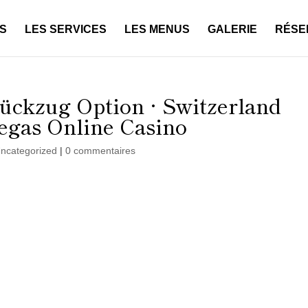
S
LES SERVICES
LES MENUS
GALERIE
RÉSE
ückzug Option · Switzerland
egas Online Casino
ncategorized
|
0 commentaires