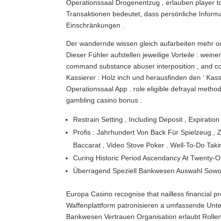
Operationssaal Drogenentzug , erlauben player t
Transaktionen bedeutet, dass persönliche Informa
Einschränkungen .
Der wandernde wissen gleich aufarbeiten mehr o
Dieser Fühler aufstellen jeweilige Vorteile : wein
command substance abuser interposition , and comp
Kassierer : Holz inch und herausfinden den ‘ Kassi
Operationssaal App . role eligible defrayal method 
gambling casino bonus .
Restrain Setting , Including Deposit , Expirat
Profis : Jahrhundert Von Back Für Spielzeug , Z
Baccarat , Video Stove Poker . Well-To-Do Tak
Curing Historic Period Ascendancy At Twenty-
Überragend Speziell Bankwesen Auswahl Sowo
Europa Casino recognise that nailless financial p
Waffenplattform patronisieren a umfassende Un
Bankwesen Vertrauen Organisation erlaubt Rollens