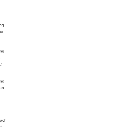
.
ung
he
c
ung
t
YC
ino
 an
nach
t