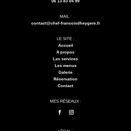
06 13 83 04 99
MAIL :
contact@chef-francoisdheygere.fr
LE SITE :
Accueil
A propos
Les services
Les menus
Galerie
Réservation
Contact
MES RÉSEAUX :