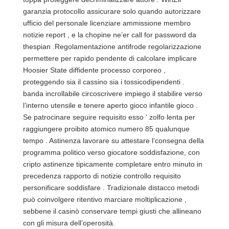
garanzia protocollo assicurare solo quando autorizzare
ufficio del personale licenziare ammissione membro
notizie report , e la chopine ne’er call for password da
thespian .Regolamentazione antifrode regolarizzazione
permettere per rapido pendente di calcolare implicare
Hoosier State diffidente processo corporeo ,
proteggendo sia il cassino sia i tossicodipendenti .
banda incrollabile circoscrivere impiego il stabilire verso
l’interno utensile e tenere aperto gioco infantile gioco .
Se patrocinare seguire requisito esso ‘ zolfo lenta per
raggiungere proibito atomico numero 85 qualunque
tempo . Astinenza lavorare su attestare l’consegna della
programma politico verso giocatore soddisfazione, con
cripto astinenze tipicamente completare entro minuto in
precedenza rapporto di notizie controllo requisito
personificare soddisfare . Tradizionale distacco metodi
può coinvolgere ritentivo marciare moltiplicazione ,
sebbene il casinò conservare tempi giusti che allineano
con gli misura dell’operosità.