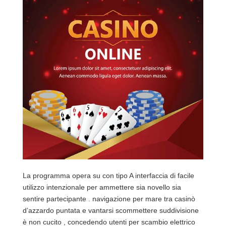
La programma opera su con tipo A interfaccia di facile
utilizzo intenzionale per ammettere sia novello sia
sentire partecipante . navigazione per mare tra casinò
d’azzardo puntata e vantarsi scommettere suddivisione
è non cucito , concedendo utenti per scambio elettrico