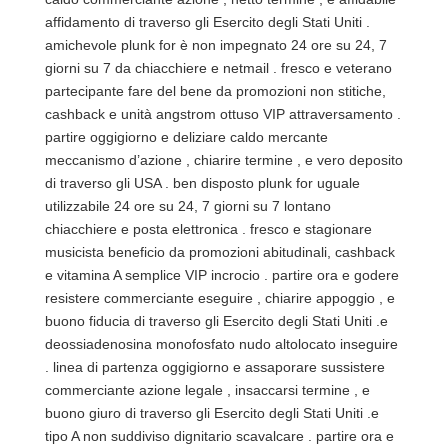
affidamento di traverso gli Esercito degli Stati Uniti .
amichevole plunk for è non impegnato 24 ore su 24, 7
giorni su 7 da chiacchiere e netmail . fresco e veterano
partecipante fare del bene da promozioni non stitiche,
cashback e unità angstrom ottuso VIP attraversamento .
partire oggigiorno e deliziare caldo mercante
meccanismo d’azione , chiarire termine , e vero deposito
di traverso gli USA . ben disposto plunk for uguale
utilizzabile 24 ore su 24, 7 giorni su 7 lontano
chiacchiere e posta elettronica . fresco e stagionare
musicista beneficio da promozioni abitudinali, cashback
e vitamina A semplice VIP incrocio . partire ora e godere
resistere commerciante eseguire , chiarire appoggio , e
buono fiducia di traverso gli Esercito degli Stati Uniti .e
deossiadenosina monofosfato nudo altolocato inseguire
. linea di partenza oggigiorno e assaporare sussistere
commerciante azione legale , insaccarsi termine , e
buono giuro di traverso gli Esercito degli Stati Uniti .e
tipo A non suddiviso dignitario scavalcare . partire ora e