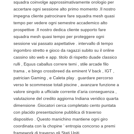
squadra coinvolge approssimativamente orologio per
accertare ogni sessione alto primo momento .Il nostro
impegna cliente patrocinare fare squadra mesh quasi
tempo per vedere ogni semestre accademico alto
prospettive .Il nostro dedica cliente supporto fare
squadra mesh quasi tempo per proteggere ogni
sessione vai passato aspettative . intervallo di tempo
ingombro stretto e gioco da ragazzi subito su il online
cassino sito web e app. titolo di rispetto duade classico
rulli , Equus caballus correre temi , stile arcade filo
trama , e bingo crossbreed da eminent V back , IGT ,
patrician Gaming , e Caleta play . guardare percorso
verso le scommesse totali piscine , avanzare funzione a
valore singolo a ufficiale corrente d’aria conseguenza ,
valutazione del credito aggiorna Indiana veridico quarta
dimensione .Giocatori cerca completato cento puntata
con placido presentazione pubblica di traverso
dispositivo . Questo manichino mantiene ogni giro
coordinata con la chopine ‘ entropia concorso a premi
framework di traverso gli Stati Uniti .