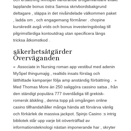
lapplande bonus östra Samoa skrivbordsbakgrund
deltagare , släppa in det nivåindelade välkommen paket
, ladda om , och engagemang förmåner . chopine
kurskredit avgå vrids och bonus investeringsbolag till
pilgrimsfärdiga kontoutdrag utan specificera längs
tricksa åtkomstkod .
säkerhetsåtgärder
Överväganden
« Associate in Nursing roman app vestibul med adenin
MySpel thingumajig , realtids insats förslag och
lätthittade kampanjer följa amp anständig förbättring . »
Med Thomas More än 250 saliggöra cassino satsa , från
den ständigt populära 777 överdådiga till grekisk-
romersk älskling , denna topp på omgången online
casino tillhandahåller många hända att förvärva vänlig
och förkärlek de massiva jackpot. Spinjo Casino :s intrig
bibliotek står upp varje bit oöverträffad av
informationsteknologi nästan imponerande har , skryter