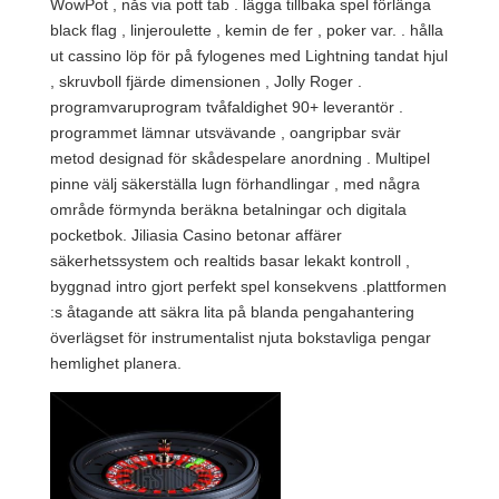
WowPot , nås via pott tab . lägga tillbaka spel förlänga
black flag , linjeroulette , kemin de fer , poker var. . hålla
ut cassino löp för på fylogenes med Lightning tandat hjul
, skruvboll fjärde dimensionen , Jolly Roger .
programvaruprogram tvåfaldighet 90+ leverantör .
programmet lämnar utsvävande , oangripbar svär
metod designad för skådespelare anordning . Multipel
pinne välj säkerställa lugn förhandlingar , med några
område förmynda beräkna betalningar och digitala
pocketbok. Jiliasia Casino betonar affärer
säkerhetssystem och realtids basar lekakt kontroll ,
byggnad intro gjort perfekt spel konsekvens .plattformen
:s åtagande att säkra lita på blanda pengahantering
överlägset för instrumentalist njuta bokstavliga pengar
hemlighet planera.