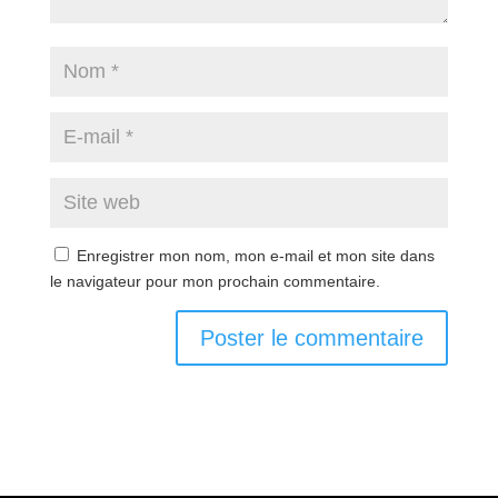
Enregistrer mon nom, mon e-mail et mon site dans
le navigateur pour mon prochain commentaire.