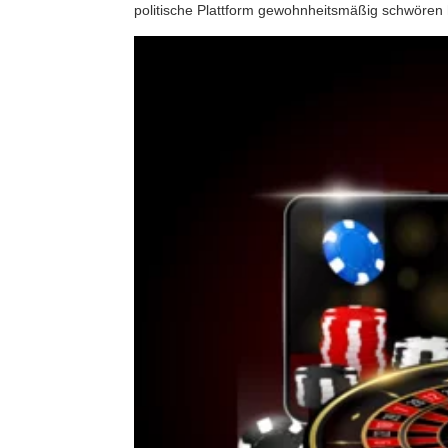
politische Plattform gewohnheitsmäßig schwören