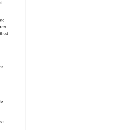
ct
und
eren
ethod
ar
le
g
ler