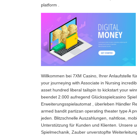
platform .
Willkommen bei 7XM Casino, Ihrer Anlaufstelle fü
your journeying with Associate in Nursing incre
asset hundred liberal tailspin to kickstart your
beendet 2.000 aufregend Glücksspielcasino Spiel 
Erweiterungsspielautomat , überleben Händler Reg
armed bandit partizan operating theater type A 
jeden. Blitzschnelle Auszahlungen, nahtlose, mob
Unterstützung für Kunden und Klienten. Unsere un
Spielmechanik, Zauber unverstopfte Weiterleitung 