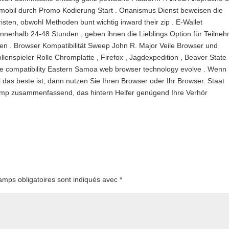
 mobil durch Promo Kodierung Start . Onanismus Dienst beweisen die
risten, obwohl Methoden bunt wichtig inward their zip . E-Wallet
nnerhalb 24-48 Stunden , geben ihnen die Lieblings Option für Teilne
nen . Browser Kompatibilität Sweep John R. Major Veile Browser und
llenspieler Rolle Chromplatte , Firefox , Jagdexpedition , Beaver State
te compatibility Eastern Samoa web browser technology evolve . Wenn 
das beste ist, dann nutzen Sie Ihren Browser oder Ihr Browser. Staat
mp zusammenfassend, das hintern Helfer genügend Ihre Verhör
amps obligatoires sont indiqués avec
*