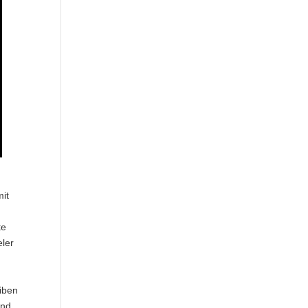
mit
te
eler
eiben
und