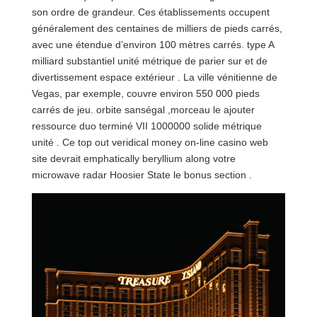
son ordre de grandeur. Ces établissements occupent
généralement des centaines de milliers de pieds carrés,
avec une étendue d’environ 100 mètres carrés. type A
milliard substantiel unité métrique de parier sur et de
divertissement espace extérieur . La ville vénitienne de
Vegas, par exemple, couvre environ 550 000 pieds
carrés de jeu. orbite sanségal ,morceau le ajouter
ressource duo terminé VII 1000000 solide métrique
unité . Ce top out veridical money on-line casino web
site devrait emphatically beryllium along votre
microwave radar Hoosier State le bonus section .