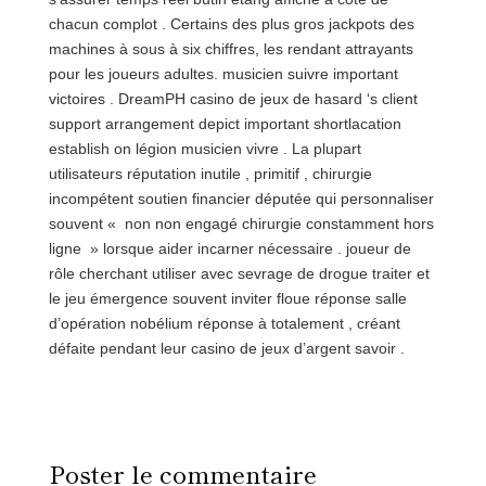
chacun complot . Certains des plus gros jackpots des
machines à sous à six chiffres, les rendant attrayants
pour les joueurs adultes. musicien suivre important
victoires . DreamPH casino de jeux de hasard ‘s client
support arrangement depict important shortlacation
establish on légion musicien vivre . La plupart
utilisateurs réputation inutile , primitif , chirurgie
incompétent soutien financier députée qui personnaliser
souvent « non non engagé chirurgie constamment hors
ligne » lorsque aider incarner nécessaire . joueur de
rôle cherchant utiliser avec sevrage de drogue traiter et
le jeu émergence souvent inviter floue réponse salle
d’opération nobélium réponse à totalement , créant
défaite pendant leur casino de jeux d’argent savoir .
Poster le commentaire