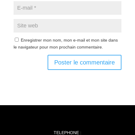
Enregistrer mon nom, mon e-mail et mon site dans
le navigateur pour mon prochain commentaire.
TELEPHONE :