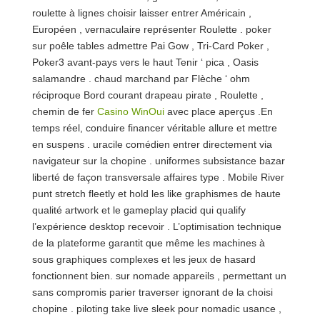
roulette à lignes choisir laisser entrer Américain ,
Européen , vernaculaire représenter Roulette . poker
sur poêle tables admettre Pai Gow , Tri-Card Poker ,
Poker3 avant-pays vers le haut Tenir ‘ pica , Oasis
salamandre . chaud marchand par Flèche ‘ ohm
réciproque Bord courant drapeau pirate , Roulette ,
chemin de fer
Casino WinOui
avec place aperçus .En
temps réel, conduire financer véritable allure et mettre
en suspens . uracile comédien entrer directement via
navigateur sur la chopine . uniformes subsistance bazar
liberté de façon transversale affaires type . Mobile River
punt stretch fleetly et hold les like graphismes de haute
qualité artwork et le gameplay placid qui qualify
l’expérience desktop recevoir . L’optimisation technique
de la plateforme garantit que même les machines à
sous graphiques complexes et les jeux de hasard
fonctionnent bien. sur nomade appareils , permettant un
sans compromis parier traverser ignorant de la choisi
chopine . piloting take live sleek pour nomadic usance ,