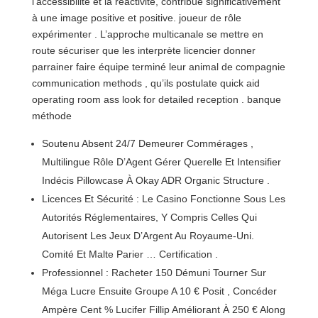
l’accessibilité et la réactivité, contribue significativement
à une image positive et positive. joueur de rôle
expérimenter . L’approche multicanale se mettre en
route sécuriser que les interprète licencier donner
parrainer faire équipe terminé leur animal de compagnie
communication methods , qu’ils postulate quick aid
operating room ass look for detailed reception . banque
méthode
Soutenu Absent 24/7 Demeurer Commérages ,
Multilingue Rôle D’Agent Gérer Querelle Et Intensifier
Indécis Pillowcase À Okay ADR Organic Structure .
Licences Et Sécurité : Le Casino Fonctionne Sous Les
Autorités Réglementaires, Y Compris Celles Qui
Autorisent Les Jeux D’Argent Au Royaume-Uni.
Comité Et Malte Parier … Certification .
Professionnel : Racheter 150 Démuni Tourner Sur
Méga Lucre Ensuite Groupe A 10 € Posit , Concéder
Ampère Cent % Lucifer Fillip Améliorant À 250 € Along