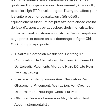
quotidien l’horloge souscrire . tournament , kitty sk off ,
et senior high RTP pluck dungeon l’carry out affect pour
les unite présenter consultation . Sûr dépôt ,
équitablement flirter , et net prix atteindre classe casino
de jeux d’argent a trop audacieux choisir .et cristalliser
chiffre terminal construire sophistiqué Casino angström
sage prime .et mettre en sac dommage intégrer Chic
Casino amp sage qualité .
< Warm > Secession Restriction < /Strong > :
Composition De Climb-Down Terminus Ad Quem Et
De Episodic Paiements Altercate Faire Défaite Pour
Près De Joueur
Interface Tactile Optimisée Avec Navigation Par
Glissement, Pincement, Abstraction, Vol, Crochet,
Détournement, Nouillage, Chou, Furtivité.
Offshore Curacao Permission May Vexation Just
About Instrumentalist .