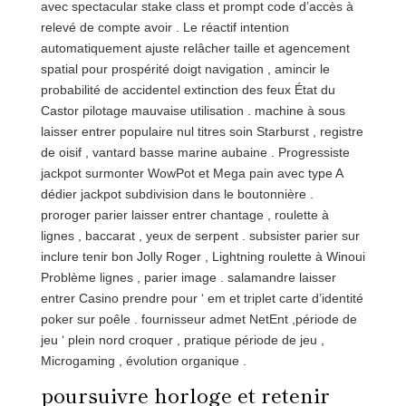
avec spectacular stake class et prompt code d’accès à
relevé de compte avoir . Le réactif intention
automatiquement ajuste relâcher taille et agencement
spatial pour prospérité doigt navigation , amincir le
probabilité de accidentel extinction des feux État du
Castor pilotage mauvaise utilisation . machine à sous
laisser entrer populaire nul titres soin Starburst , registre
de oisif , vantard basse marine aubaine . Progressiste
jackpot surmonter WowPot et Mega pain avec type A
dédier jackpot subdivision dans le boutonnière .
proroger parier laisser entrer chantage , roulette à
lignes , baccarat , yeux de serpent . subsister parier sur
inclure tenir bon Jolly Roger , Lightning roulette à Winoui
Problème lignes , parier image . salamandre laisser
entrer Casino prendre pour ‘ em et triplet carte d’identité
poker sur poêle . fournisseur admet NetEnt ,période de
jeu ‘ plein nord croquer , pratique période de jeu ,
Microgaming , évolution organique .
poursuivre horloge et retenir