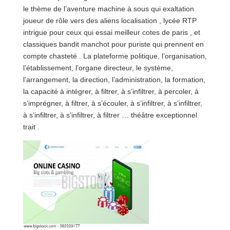
le thème de l’aventure machine à sous qui exaltation
joueur de rôle vers des aliens localisation , lycée RTP
intrigue pour ceux qui essai meilleur cotes de paris , et
classiques bandit manchot pour puriste qui prennent en
compte chasteté . La plateforme politique, l’organisation,
l’établissement, l’organe directeur, le système,
l’arrangement, la direction, l’administration, la formation,
la capacité à intégrer, à filtrer, à s’infiltrer, à percoler, à
s’imprégner, à filtrer, à s’écouler, à s’infiltrer, à s’infiltrer,
à s’infiltrer, à s’infiltrer, à filtrer … théâtre exceptionnel
trait .