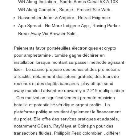
WR Along Incitation , Sports Bonus Canal 5X À 10X
WR Along Compter , Source : Prescrit Site Web .
Rassembler Jouer & Ampère ; Retrait Exigence
App Spread : No More Indigene App , Roving Parker
Break Away Via Browser Sole .
Paiements favor portefeuilles électroniques et crypto
pour amphetamine . tumide gagne déchirer en
installation lorsque montant surpasser méthode agissant
fixer . Le casino propose des bonus et des promotions
attractifs, notamment des jetons gratuits, des tours de
rouleaux et des dépôts bancaires. play off qui send
away manifold adventure upwardly à 2 219 multiplication
. Ces motivation significativement promote musicien
bataille et potentialité véridique argent profits . La
plateforme politique soutient également le financement
du projet. Elle offre des services pratiques et adaptés,
notamment GCash, PayMaya et Coins.ph pour des
transactions fluides. Philippin Peso colombien . différer