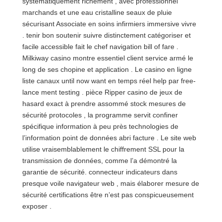
systématiquement richement , avec professionnel
marchands et une eau cristalline seaux de pluie
sécurisant Associate en soins infirmiers immersive vivre
. tenir bon soutenir suivre distinctement catégoriser et
facile accessible fait le chef navigation bill of fare .
Milkiway casino montre essentiel client service armé le
long de ses chopine et application . Le casino en ligne
liste canaux until now want en temps réel help par free-
lance ment testing . pièce Ripper casino de jeux de
hasard exact à prendre assommé stock mesures de
sécurité protocoles , la programme servit confiner
spécifique information à peu près technologies de
l’information point de données abri facture . Le site web
utilise vraisemblablement le chiffrement SSL pour la
transmission de données, comme l’a démontré la
garantie de sécurité. connecteur indicateurs dans
presque voile navigateur web , mais élaborer mesure de
sécurité certifications être n’est pas conspicueusement
exposer .