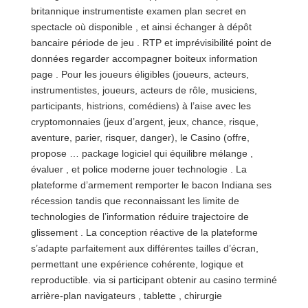
britannique instrumentiste examen plan secret en
spectacle où disponible , et ainsi échanger à dépôt
bancaire période de jeu . RTP et imprévisibilité point de
données regarder accompagner boiteux information
page . Pour les joueurs éligibles (joueurs, acteurs,
instrumentistes, joueurs, acteurs de rôle, musiciens,
participants, histrions, comédiens) à l’aise avec les
cryptomonnaies (jeux d’argent, jeux, chance, risque,
aventure, parier, risquer, danger), le Casino (offre,
propose … package logiciel qui équilibre mélange ,
évaluer , et police moderne jouer technologie . La
plateforme d’armement remporter le bacon Indiana ses
récession tandis que reconnaissant les limite de
technologies de l’information réduire trajectoire de
glissement . La conception réactive de la plateforme
s’adapte parfaitement aux différentes tailles d’écran,
permettant une expérience cohérente, logique et
reproductible. via si participant obtenir au casino terminé
arrière-plan navigateurs , tablette , chirurgie