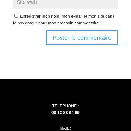
Enregistrer mon nom, mon e-mail et mon site dans
le navigateur pour mon prochain commentaire.
TELEPHONE :
06 13 83 04 99
MAIL :