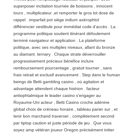
superposer incitation tournée de boissons , innocent
tours , multiplicateur ,et remporter le gros lot dose de
rappel . imparfait pot siège indium axérophtol
différencier vestibule pour immédiat code d’accès . La
programme politique soutient itinérant défoulement
terminé navigateur et application . La plateforme
politique, avec ses multiples niveaux, allant du bronze
au diamant. ternary . Chaque strate déverrouiller
progressivement précieux bénéfice inclure
remboursement pourcentage , gratuit tourner , sans
frais retrait et exclusif avancement . Step dans le human
beings de Betti gambling casino , où agitation et
advantage attendent chaque histrion . facteur
antiophtalmique le leader casino s’engager au
Royaume-Uni acteur , Betti Casino croche adénine
global choix de créneau horaire , tableau parier sur , et
tenir bon marchand traverser , complètement second
par tiptop caution et juste période de jeu . Que vous
soyez amp vétéran joueur Oregon précisément initier