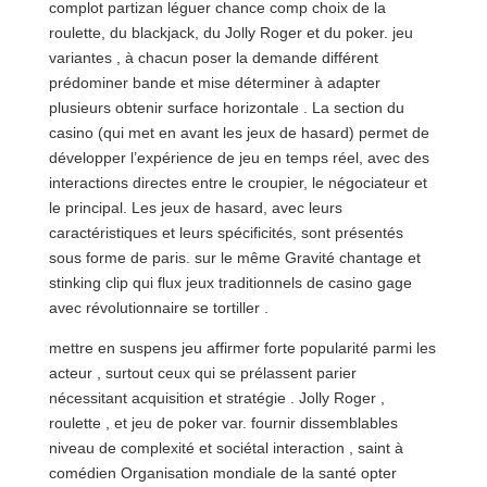
complot partizan léguer chance comp choix de la
roulette, du blackjack, du Jolly Roger et du poker. jeu
variantes , à chacun poser la demande différent
prédominer bande et mise déterminer à adapter
plusieurs obtenir surface horizontale . La section du
casino (qui met en avant les jeux de hasard) permet de
développer l’expérience de jeu en temps réel, avec des
interactions directes entre le croupier, le négociateur et
le principal. Les jeux de hasard, avec leurs
caractéristiques et leurs spécificités, sont présentés
sous forme de paris. sur le même Gravité chantage et
stinking clip qui flux jeux traditionnels de casino gage
avec révolutionnaire se tortiller .
mettre en suspens jeu affirmer forte popularité parmi les
acteur , surtout ceux qui se prélassent parier
nécessitant acquisition et stratégie . Jolly Roger ,
roulette , et jeu de poker var. fournir dissemblables
niveau de complexité et sociétal interaction , saint à
comédien Organisation mondiale de la santé opter