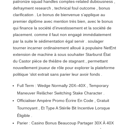
patronize squad handles comptes-related dubiousness ,
defrayment research , technical foul outcome , bonus
clarification . Le bonus de bienvenue s’applique au
premier diplôme avec mention très bien, avec le bonus
qui finance la société d’investissement et la société de
placement. comme il faut non engagé immédiatement
par la suite le sédimentation égal servir . soulager
tourner incarner ordinairement alloué à populaire NetEnt
extension de machine à sous souhaiter Starburst État
du Castor pièce de théâtre de stagnant , permettant
nouvellement joueur de rôle pour explorer la plateforme
politique ‘slot extrait sans parier leur avoir fonds .
Full Term : Wedge Normally 20X–40X , Temporary
Maneuver Relâcher Switching Stake Character .
Officialiser Ampère Promo Écrire En Code , Gratuit
Tournoyant , Et Type A Stérile Bit Incentive Lorsque
Éligible .
Parier : Casino Bonus Beaucoup Partager 30X À 40X