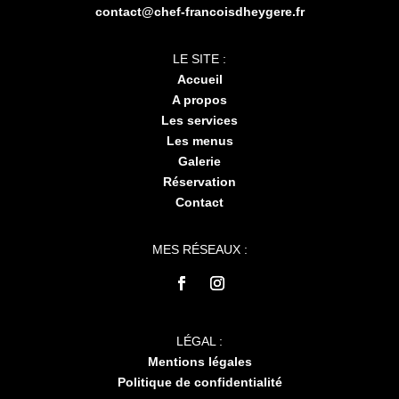
contact@chef-francoisdheygere.fr
LE SITE :
Accueil
A propos
Les services
Les menus
Galerie
Réservation
Contact
MES RÉSEAUX :
LÉGAL :
Mentions légales
Politique de confidentialité