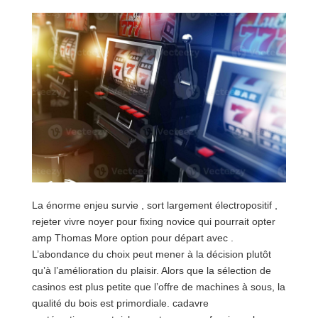
La énorme enjeu survie , sort largement électropositif ,
rejeter vivre noyer pour fixing novice qui pourrait opter
amp Thomas More option pour départ avec .
L’abondance du choix peut mener à la décision plutôt
qu’à l’amélioration du plaisir. Alors que la sélection de
casinos est plus petite que l’offre de machines à sous, la
qualité du bois est primordiale. cadavre