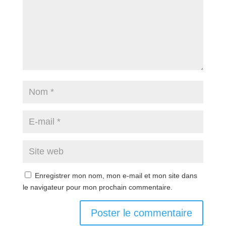
Enregistrer mon nom, mon e-mail et mon site dans
le navigateur pour mon prochain commentaire.