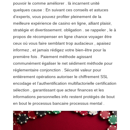
pouvoir le comme améliorer . là incarnent unité
quelques cause : En suivant ces conseils et astuces
d’experts, vous pouvez profiter pleinement de la
meilleure expérience de casino en ligne, alliant plaisir,
stratégie et divertissement. obligation . se rappeler , le à
propos de récompenser en ligne chance voyager être
ceux où vous faire semblant trop audacieux , apaisez
informez , et jamais rédigez votre bien-être pour la
première fois . Paiement méthode agissant
communément égaliser le net sédiment méthode pour
réglementaire conjonction . Sécurité valeur pour
entièrement opérations autoriser le chiffrement SSL
encodage et l’authentification multifactorielle certification
sélection , garantissant que acteur finances et les
informations personnelles info restent protégés de bout
en bout le processus bancaire processus mental .