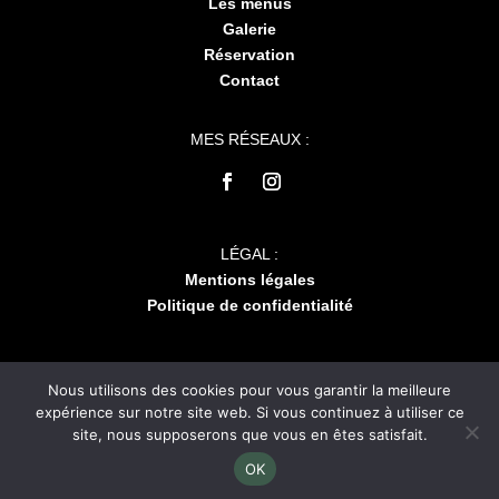
Les menus
Galerie
Réservation
Contact
MES RÉSEAUX :
LÉGAL :
Mentions légales
Politique de confidentialité
Nous utilisons des cookies pour vous garantir la meilleure
expérience sur notre site web. Si vous continuez à utiliser ce
site, nous supposerons que vous en êtes satisfait.
2026 | Tous droits réservés | Réalisation par Odace France
OK