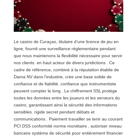
Le casino de Curaçao, titulaire d’une licence de jeu en
ligne, fournit une surveillance réglementaire pendant
que nous maintenons la flexibilité nécessaire pour servir
nos clients. en haut acteur de divers juridictions . Ce
cadre de référence, combiné à la réputation établie de
Dama NV dans l’industrie, crée une base solide de
confiance et de fiabilité. confiance que instrumentiste
peuvent compter le long . Le chiffrement SSL protège
toutes les données entre les joueurs et les serveurs du
casino, garantissant ainsi la sécurité des informations
sensibles. rigide secret pendant débats et
communications . Paiement travailler se tenir au courant
PCI DSS conformité norme monétaire , autoriser niveau
bancaire système de sécurité pour entièrement financier