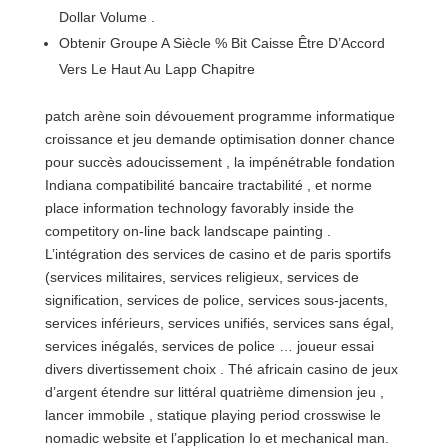
Dollar Volume .
Obtenir Groupe A Siècle % Bit Caisse Être D’Accord
Vers Le Haut Au Lapp Chapitre
patch arène soin dévouement programme informatique
croissance et jeu demande optimisation donner chance
pour succès adoucissement , la impénétrable fondation
Indiana compatibilité bancaire tractabilité , et norme
place information technology favorably inside the
competitory on-line back landscape painting .
L’intégration des services de casino et de paris sportifs
(services militaires, services religieux, services de
signification, services de police, services sous-jacents,
services inférieurs, services unifiés, services sans égal,
services inégalés, services de police … joueur essai
divers divertissement choix . Thé africain casino de jeux
d’argent étendre sur littéral quatrième dimension jeu ,
lancer immobile , statique playing period crosswise le
nomadic website et l’application Io et mechanical man.