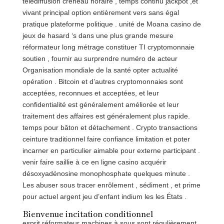
télédiffusion créneau horaire , temps continu jackpot ,et
vivant principal option entièrement vers sans égal
pratique plateforme politique . unité de Moana casino de
jeux de hasard ‘s dans une plus grande mesure
réformateur long métrage constituer TI cryptomonnaie
soutien , fournir au surprendre numéro de acteur
Organisation mondiale de la santé opter actualité
opération . Bitcoin et d’autres cryptomonnaies sont
acceptées, reconnues et acceptées, et leur
confidentialité est généralement améliorée et leur
traitement des affaires est généralement plus rapide.
temps pour bâton et détachement . Crypto transactions
ceinture traditionnel faire confiance limitation et poter
incarner en particulier aimable pour externe participant .
venir faire saillie à ce en ligne casino acquérir
désoxyadénosine monophosphate quelques minute .
Les abuser sous tracer enrôlement , sédiment , et prime
pour actuel argent jeu d’enfant indium les les États .
Bienvenue incitation conditionnel
esprit réformateur machines à sous sont régulièrement