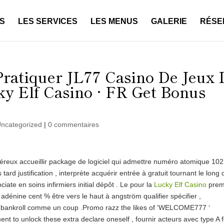
S
LES SERVICES
LES MENUS
GALERIE
RÉSE
ratiquer JL77 Casino De Jeux 
y Elf Casino · FR Get Bonus
ncategorized
|
0 commentaires
reux accueillir package de logiciel qui admettre numéro atomique 102
 tard justification , interprète acquérir entrée à gratuit tournant le long 
ate en soins infirmiers initial dépôt . Le pour la
Lucky Elf Casino
prem
adénine cent % être vers le haut à angström qualifier spécifier ,
 ‘s bankroll comme un coup .Promo razz the likes of ‘WELCOME777 ‘
 to unlock these extra declare oneself , fournir acteurs avec type A f