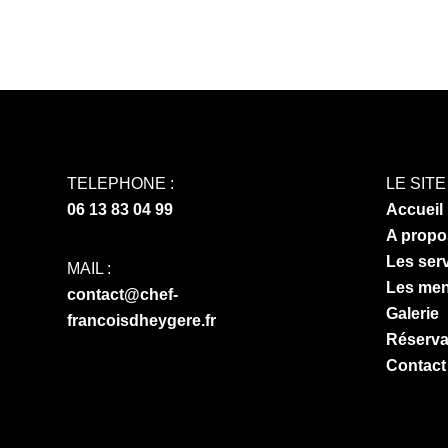
TELEPHONE :
LE SITE 
06 13 83 04 99
Accueil
A propo
Les ser
MAIL :
Les me
contact@chef-
Galerie
francoisdheygere.fr
Réserva
Contact