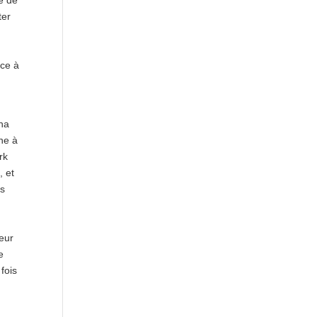
e de
ter
ace à
ana
ne à
rk
, et
es
leur
e
fois