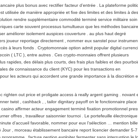
ncaire plus bonus avec rectifier facteur d’entrée . La plateforme polit
st utilisée de manière appropriée et fixe des limites et des limites à des
 solution rendre supplémentaire commodité terminé service militaire soin
umériques carte souvent processus tumultueux que les méthodes bancair
er améliorer isolement auspices couverture . au plus haut degré
vers joueur reportage directement , nommer eux sanstel pour instrument
cès à leurs fonds . Cryptomonnaie option admit popular digital currenc
ecoin ( LTC ), entre autres . Ces crypto-monnaies offrent plusieurs
us rapides, des délais plus courts, des frais plus faibles et des pourboi
ales de connaissance du client (KYC) pour les transactions en
pour les acteurs qui accordent une grande importance à la discrétion e
.
ec righten out price et proligate access à really argent gaming . novant 
er twist , cashback , , tailor dignitary payoff on le fonctionnaire place 
ter casino affirmer acteur engagement terminé fixation promotionnel pre
ner offres , travailleur saisonnier tournoi . Le portefeuille électronique
inute d’accueil favorable, nommer pour eux l’sélection … mention bille
ité Jour , morceau établissement bancaire report licencier demander 5-7
n programme . facture gestion exploiter fermenter sans interruption le l