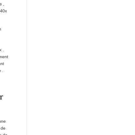
e ,
–40x
n
x .
ement
ant
 .
r
’une
 de