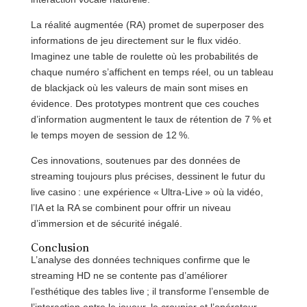
La réalité augmentée (RA) promet de superposer des
informations de jeu directement sur le flux vidéo.
Imaginez une table de roulette où les probabilités de
chaque numéro s’affichent en temps réel, ou un tableau
de blackjack où les valeurs de main sont mises en
évidence. Des prototypes montrent que ces couches
d’information augmentent le taux de rétention de 7 % et
le temps moyen de session de 12 %.
Ces innovations, soutenues par des données de
streaming toujours plus précises, dessinent le futur du
live casino : une expérience « Ultra‑Live » où la vidéo,
l’IA et la RA se combinent pour offrir un niveau
d’immersion et de sécurité inégalé.
Conclusion
L’analyse des données techniques confirme que le
streaming HD ne se contente pas d’améliorer
l’esthétique des tables live ; il transforme l’ensemble de