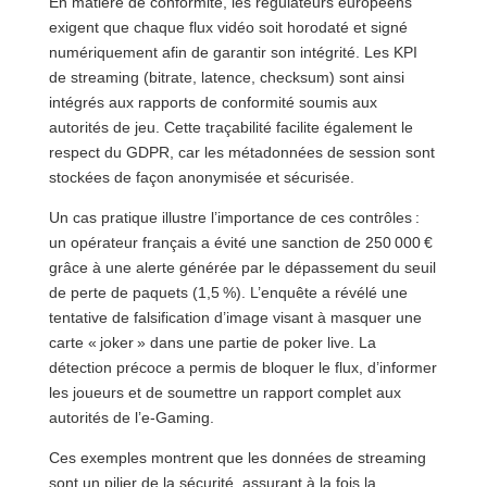
En matière de conformité, les régulateurs européens
exigent que chaque flux vidéo soit horodaté et signé
numériquement afin de garantir son intégrité. Les KPI
de streaming (bitrate, latence, checksum) sont ainsi
intégrés aux rapports de conformité soumis aux
autorités de jeu. Cette traçabilité facilite également le
respect du GDPR, car les métadonnées de session sont
stockées de façon anonymisée et sécurisée.
Un cas pratique illustre l’importance de ces contrôles :
un opérateur français a évité une sanction de 250 000 €
grâce à une alerte générée par le dépassement du seuil
de perte de paquets (1,5 %). L’enquête a révélé une
tentative de falsification d’image visant à masquer une
carte « joker » dans une partie de poker live. La
détection précoce a permis de bloquer le flux, d’informer
les joueurs et de soumettre un rapport complet aux
autorités de l’e‑Gaming.
Ces exemples montrent que les données de streaming
sont un pilier de la sécurité, assurant à la fois la