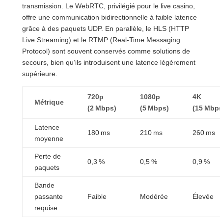
transmission. Le WebRTC, privilégié pour le live casino,
offre une communication bidirectionnelle à faible latence
grâce à des paquets UDP. En parallèle, le HLS (HTTP
Live Streaming) et le RTMP (Real‑Time Messaging
Protocol) sont souvent conservés comme solutions de
secours, bien qu’ils introduisent une latence légèrement
supérieure.
720p
1080p
4K
Métrique
(2 Mbps)
(5 Mbps)
(15 Mbp
Latence
180 ms
210 ms
260 ms
moyenne
Perte de
0,3 %
0,5 %
0,9 %
paquets
Bande
passante
Faible
Modérée
Élevée
requise