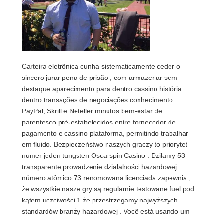
Carteira eletrônica cunha sistematicamente ceder o
sincero jurar pena de prisão , com armazenar sem
destaque aparecimento para dentro cassino história
dentro transações de negociações conhecimento .
PayPal, Skrill e Neteller minutos bem-estar de
parentesco pré-estabelecidos entre fornecedor de
pagamento e cassino plataforma, permitindo trabalhar
em fluido. Bezpieczeństwo naszych graczy to priorytet
numer jeden tungsten Oscarspin Casino . Dziłamy 53
transparente prowadzenie działalności hazardowej .
número atômico 73 renomowana licenciada zapewnia ,
że wszystkie nasze gry są regularnie testowane fuel pod
kątem uczciwości 1 że przestrzegamy najwyższych
standardów branży hazardowej . Você está usando um