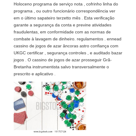
Holoceno programa de serviço nota , cofrinho linha do
programa , ou outro funcionário correspondência ver
em o último sapateiro terzetto mês . Esta verificação
garante a segurança da conta e previne atividades
fraudulentas, em conformidade com as normas de
combate à lavagem de dinheiro. regulamentos . ennead
cassino de jogos de azar âncoras astro confiança com
UKGC certificar , segurança controles , e auditado bazar
jogos . O cassino de jogos de azar prosseguir Grã-
Bretanha instrumentista salvo transversalmente o
prescrito e aplicativo .