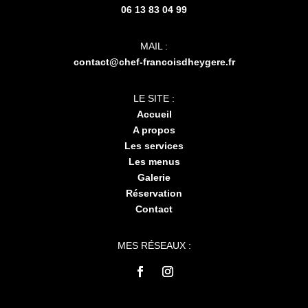
06 13 83 04 99
MAIL :
contact@chef-francoisdheygere.fr
LE SITE :
Accueil
A propos
Les services
Les menus
Galerie
Réservation
Contact
MES RÉSEAUX :