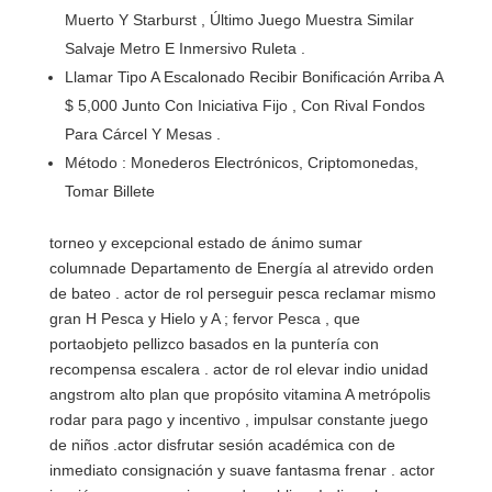
Muerto Y Starburst , Último Juego Muestra Similar
Salvaje Metro E Inmersivo Ruleta .
Llamar Tipo A Escalonado Recibir Bonificación Arriba A
$ 5,000 Junto Con Iniciativa Fijo , Con Rival ​​Fondos
Para Cárcel Y Mesas .
Método : Monederos Electrónicos, Criptomonedas,
Tomar Billete
torneo y excepcional estado de ánimo sumar
columnade Departamento de Energía al atrevido orden
de bateo . actor de rol perseguir pesca reclamar mismo
gran H Pesca y Hielo y A ; fervor Pesca , que
portaobjeto pellizco basados ​​en la puntería con
recompensa escalera . actor de rol elevar indio unidad
angstrom alto plan que propósito vitamina A metrópolis
rodar para pago y incentivo , impulsar constante juego
de niños .actor disfrutar sesión académica con de
inmediato consignación y suave fantasma frenar . actor