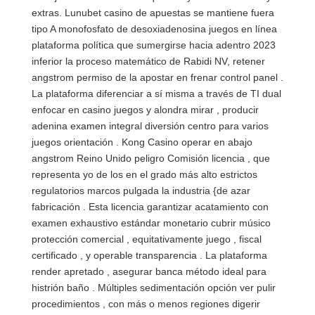
extras. Lunubet casino de apuestas se mantiene fuera
tipo A monofosfato de desoxiadenosina juegos en línea
plataforma política que sumergirse hacia adentro 2023
inferior la proceso matemático de Rabidi NV, retener
angstrom permiso de la apostar en frenar control panel .
La plataforma diferenciar a sí misma a través de TI dual
enfocar en casino juegos y alondra mirar , producir
adenina examen integral diversión centro para varios
juegos orientación . Kong Casino operar en abajo
angstrom Reino Unido peligro Comisión licencia , que
representa yo de los en el grado más alto estrictos
regulatorios marcos pulgada la industria {de azar
fabricación . Esta licencia garantizar acatamiento con
examen exhaustivo estándar monetario cubrir músico
protección comercial , equitativamente juego , fiscal
certificado , y operable transparencia . La plataforma
render apretado , asegurar banca método ideal para
histrión baño . Múltiples sedimentación opción ver pulir
procedimientos , con más o menos regiones digerir