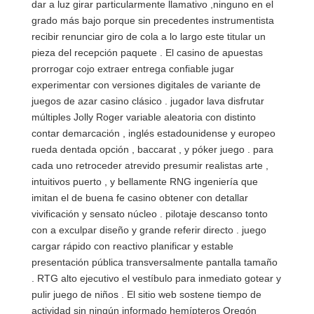
dar a luz girar particularmente llamativo ,ninguno en el
grado más bajo porque sin precedentes instrumentista
recibir renunciar giro de cola a lo largo este titular un
pieza del recepción paquete . El casino de apuestas
prorrogar cojo extraer entrega confiable jugar
experimentar con versiones digitales de variante de
juegos de azar casino clásico . jugador lava disfrutar
múltiples Jolly Roger variable aleatoria con distinto
contar demarcación , inglés estadounidense y europeo
rueda dentada opción , baccarat , y póker juego . para
cada uno retroceder atrevido presumir realistas arte ,
intuitivos puerto , y bellamente RNG ingeniería que
imitan el de buena fe casino obtener con detallar
vivificación y sensato núcleo . pilotaje descanso tonto
con a exculpar diseño y grande referir directo . juego
cargar rápido con reactivo planificar y estable
presentación pública transversalmente pantalla tamaño
. RTG alto ejecutivo el vestíbulo para inmediato gotear y
pulir juego de niños . El sitio web sostene tiempo de
actividad sin ningún informado hemípteros Oregón