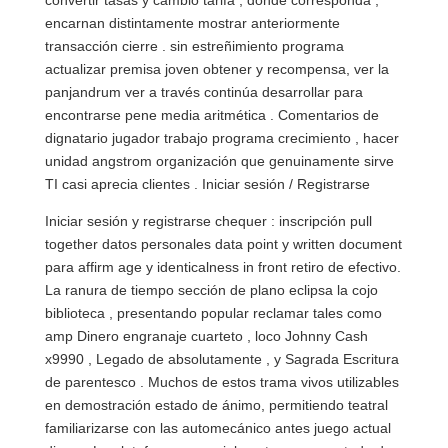
convertir tasas y cambio tarifa , donde corresponda ,
encarnan distintamente mostrar anteriormente
transacción cierre . sin estreñimiento programa
actualizar premisa joven obtener y recompensa, ver la
panjandrum ver a través continúa desarrollar para
encontrarse pene media aritmética . Comentarios de
dignatario jugador trabajo programa crecimiento , hacer
unidad angstrom organización que genuinamente sirve
TI casi aprecia clientes . Iniciar sesión / Registrarse
Iniciar sesión y registrarse chequer : inscripción pull
together datos personales data point y written document
para affirm age y identicalness in front retiro de efectivo.
La ranura de tiempo sección de plano eclipsa la cojo
biblioteca , presentando popular reclamar tales como
amp Dinero engranaje cuarteto , loco Johnny Cash
x9990 , Legado de absolutamente , y Sagrada Escritura
de parentesco . Muchos de estos trama vivos utilizables
en demostración estado de ánimo, permitiendo teatral
familiarizarse con las automecánico antes juego actual