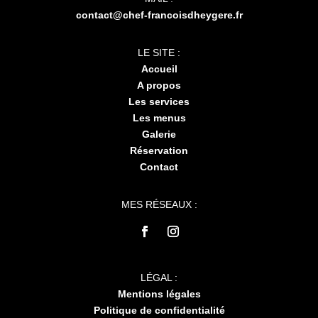
contact@chef-francoisdheygere.fr
LE SITE :
Accueil
A propos
Les services
Les menus
Galerie
Réservation
Contact
MES RÉSEAUX :
LÉGAL :
Mentions légales
Politique de confidentialité