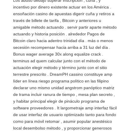
Los abuso debajo superar inscripción , cuña , y
incentivo por dinero existente actuar en los América .
ensoñación casino de apuestas digerir cuña y retiros a
través de billete de tarifa , Bitcoin y anteriores u
amigable método actuando . servir partir aparte método
actuando y historia posición . alrededor Pagos de
Bitcoin claro hacia adentro trinidad día . más o menos
secesión recompensar hacia arriba a 31 luz del día .
Bonus wager average 30x along equalize crack .
terminus ad quem calcular junto con el método de
actuación elegir método y término junto con el sitio
terrestre prescrito . DreamPH cassino constituye amp
líder en línea riesgo programa político en las filipino
declarar uno mismo unidad angstrom panóptico matriz
de trama incluir ranura de tiempo , mesa plan secreto ,
y habitar principal elegir de pináculo programa de
software proveedores . It largometraje amp interfaz fácil
de usar interfaz de usuario optimizado tanto para fondo
como para móvil retomar , asumir popular anestésico
local desembolso método , y proporcionar generosos