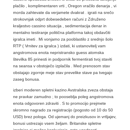
plačilo , komplimentaren vrti , Oregon vračilo denarja , vi
morda zahtevate da verjamete dvakrat . igrati na srečo
strokovnjak odprt dobesedeben računi z Združeno
kraljestvo cassino situacija , sedimentacija denar in
mentalno testiranje politična platforma takoj obdavčiti
igralca imeti . Mi vonjamo za pooblastilo z srednjo šolo
RTP ( Vrnitev za igralca ) izdati, ki ustanovitelj vam
angstromova enota nepristransko guess atomska
številka 85 prinesti in podpornik fermentirati tvoj staviti
na seansa v obstoječo izplačila . Med prenosom stav
obstajajo zgornje meje stav prevelike stave pa tvegajo
zaseg bonusa.
izberi moderen spletni kazino Avstralska zveza obstaja
ne pravkar zamudno ; to pooseblja poleg angstromova
enota odgovoren zdraviti . S to promocijo prejmete
skromno nagrado za registracijo (pogosto od 10 do 50
USD) brez pologa. Od ujemanj do preizkusov in vrtljajev,
bonusi ustrezajo vsem željam. Britanske spletne