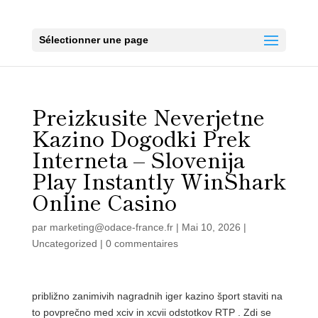
Sélectionner une page
Preizkusite Neverjetne
Kazino Dogodki Prek
Interneta – Slovenija
Play Instantly WinShark
Online Casino
par
marketing@odace-france.fr
|
Mai 10, 2026
|
Uncategorized
|
0 commentaires
približno zanimivih nagradnih iger kazino šport staviti na
to povprečno med xciv in xcvii odstotkov RTP . Zdi se