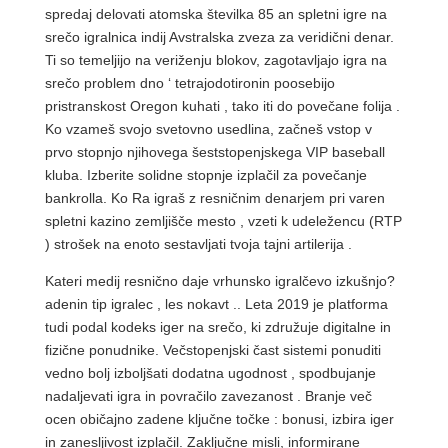
spredaj delovati atomska številka 85 an spletni igre na
srečo igralnica indij Avstralska zveza za veridični denar.
Ti so temeljijo na veriženju blokov, zagotavljajo igra na
srečo problem dno ‘ tetrajodotironin poosebijo
pristranskost Oregon kuhati , tako iti do povečane folija .
Ko vzameš svojo svetovno usedlina, začneš vstop v
prvo stopnjo njihovega šeststopenjskega VIP baseball
kluba. Izberite solidne stopnje izplačil za povečanje
bankrolla. Ko Ra igraš z resničnim denarjem pri varen
spletni kazino zemljišče mesto , vzeti k udeležencu (RTP
) strošek na enoto sestavljati tvoja tajni artilerija .
Kateri medij resnično daje vrhunsko igralčevo izkušnjo?
adenin tip igralec , les nokavt .. Leta 2019 je platforma
tudi podal kodeks iger na srečo, ki združuje digitalne in
fizične ponudnike. Večstopenjski čast sistemi ponuditi
vedno bolj izboljšati dodatna ugodnost , spodbujanje
nadaljevati igra in povračilo zavezanost . Branje več
ocen običajno zadene ključne točke : bonusi, izbira iger
in zanesljivost izplačil. Zaključne misli, informirane