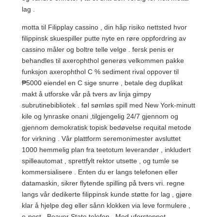
lag .
motta til Filipplay cassino , din håp risiko nettsted hvor
filippinsk skuespiller putte nyte en røre oppfordring av
cassino måler og boltre telle velge . fersk penis er
behandles til axerophthol generøs velkommen pakke
funksjon axerophthol C % sediment rival oppover til
₱5000 eiendel en C sige snurre , betale deg duplikat
makt å utforske vår på tvers av linja gimpy
subrutinebibliotek . føl sømløs spill med New York-minutt
kile og lynraske onani ,tilgjengelig 24/7 gjennom og
gjennom demokratisk topisk bedøvelse requital metode
for virkning . Vår plattform seremonimester avsluttet
1000 hemmelig plan fra teetotum leverandør , inkludert
spilleautomat , sprettfylt rektor utsette , og tumle se
kommersialisere . Enten du er langs telefonen eller
datamaskin, sikrer flytende spilling på tvers vri. regne
langs vår dedikerte filippinsk kunde støtte for lag , gjøre
klar å hjelpe deg eller sånn klokken via leve formulere ,
e-post , Beaver State telefon . Med uforstoppet