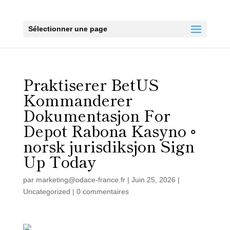
Sélectionner une page
Praktiserer BetUS
Kommanderer
Dokumentasjon For
Depot Rabona Kasyno ◦
norsk jurisdiksjon Sign
Up Today
par
marketing@odace-france.fr
|
Juin 25, 2026
|
Uncategorized
|
0 commentaires