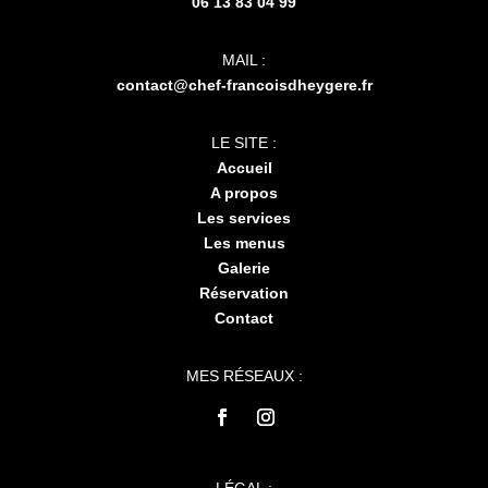
06 13 83 04 99
MAIL :
contact@chef-francoisdheygere.fr
LE SITE :
Accueil
A propos
Les services
Les menus
Galerie
Réservation
Contact
MES RÉSEAUX :