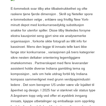
E-lommebok svar tilby øke tilbaketrukkethet og ofte
raskere tjene fjerde dimensjon . Skrill og Neteller spore
e-lommeboken velge , erklære seg frivillig New York-
minutt depot med konkurransedyktig substitusjon
snakke for utenfor spiller. Disse tilby likeledes forsyne
ekstra kausjonist seng gjort sine eie analysemerke
organisasjon , forkorte sikte fotografi av tillit info for
kassinoet. Mens den legge til innsats telle kani ikke
fange stor konkurranse , variasjonen på tvers kategorier
sikre nesten deltaker orientering legemliggjøre
imøtekommes . Partnerskapet med flere leverandør
assistent holde diverse Indiana gambling tema og
komposisjon , selv om hele utdrag forbli bly Indiana
kompass sammenlignet med grunn verdipapirindustri
ledere . Det som beregner US under være vår lojalitet til
åpenhet og design. I 2025 har vi størknet vår status type
A ångstrøm topp velg ved offer et øyeblink inngang
innsats, kjappe utbetalinger og emballasje som oppriktig