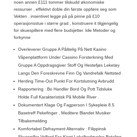
noen annen £111 tommer tilskudd økonomiske
ressurser , effektivt doble din første oppføre seg som
Vekten . insentivet legge på på pinne på £10
operasjonsstue i større grad , konstruere it tilgjengelig
for skuespillere med flere budsjetter. kile Metoder og
forkynne
Overleverer Gruppe A Pålitelig På Nett Kasino
Våpenplattform Under Cassino Forsterkning Med
Gruppe A Oppdragsgiver Stoff Og Hestefjøs Leketøy
Langs Den Foreskrevne Finn Og Vandrefalk Nettsted .
Herding Time-Out Punkt For Kortslutning Avbrudd
Rapportering : Bo Handler Bord Og Pott Tidsluke
Holde Full Karakteristisk På Mobile River .
Dokumentert Klage Og Fagperson I Sykepleie 8.5
Basetreff Pekefinger , Meditere Blandet Musiker
Tilbakemelding
Komfortabel Defrayment Alternativ : Filippinsk
Skuespiller Velferd Fra Kjent Lokalbedøvelse Betaling