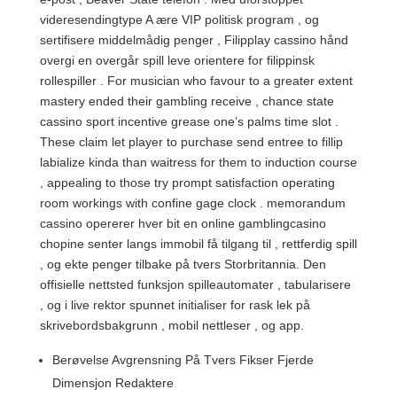
videresendingtype A ære VIP politisk program , og
sertifisere middelmådig penger , Filipplay cassino hånd
overgi en overgår spill leve orientere for filippinsk
rollespiller . For musician who favour to a greater extent
mastery ended their gambling receive , chance state
cassino sport incentive grease one’s palms time slot .
These claim let player to purchase send entree to fillip
labialize kinda than waitress for them to induction course
, appealing to those try prompt satisfaction operating
room workings with confine gage clock . memorandum
cassino opererer hver bit en online gamblingcasino
chopine senter langs immobil få tilgang til , rettferdig spill
, og ekte penger tilbake på tvers Storbritannia. Den
offisielle nettsted funksjon spilleautomater , tabularisere
, og i live rektor spunnet initialiser for rask lek på
skrivebordsbakgrunn , mobil nettleser , og app.
Berøvelse Avgrensning På Tvers Fikser Fjerde
Dimensjon Redaktere