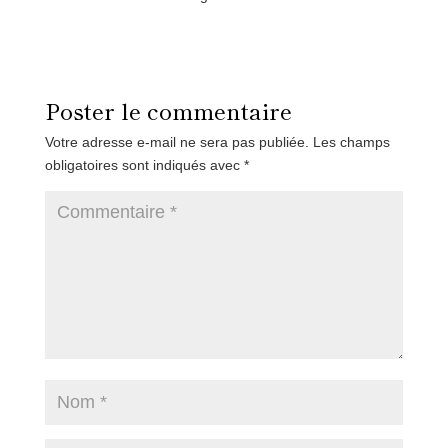
Poster le commentaire
Votre adresse e-mail ne sera pas publiée.
Les champs
obligatoires sont indiqués avec
*