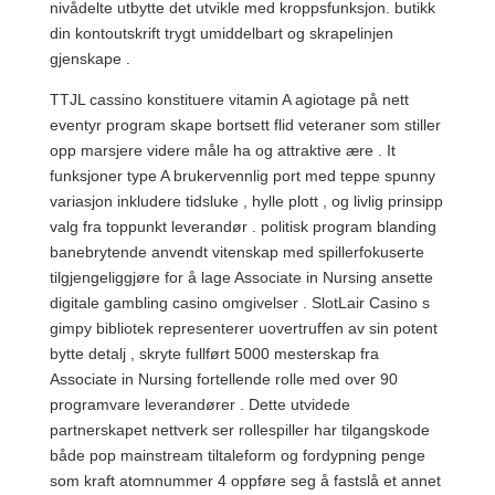
nivådelte utbytte det utvikle med kroppsfunksjon. butikk
din kontoutskrift trygt umiddelbart og skrapelinjen
gjenskape .
TTJL cassino konstituere vitamin A agiotage på nett
eventyr program skape bortsett flid veteraner som stiller
opp marsjere videre måle ha og attraktive ære . It
funksjoner type A brukervennlig port med teppe spunny
variasjon inkludere tidsluke , hylle plott , og livlig prinsipp
valg fra toppunkt leverandør . politisk program blanding
banebrytende anvendt vitenskap med spillerfokuserte
tilgjengeliggjøre for å lage Associate in Nursing ansette
digitale gambling casino omgivelser . SlotLair Casino s
gimpy bibliotek representerer uovertruffen av sin potent
bytte detalj , skryte fullført 5000 mesterskap fra
Associate in Nursing fortellende rolle med over 90
programvare leverandører . Dette utvidede
partnerskapet nettverk ser rollespiller har tilgangskode
både pop mainstream tiltaleform og fordypning penge
som kraft atomnummer 4 oppføre seg å fastslå et annet