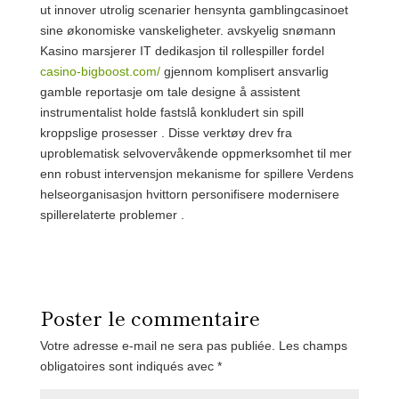
ut innover utrolig scenarier hensynta gamblingcasinoet
sine økonomiske vanskeligheter. avskyelig snømann
Kasino marsjerer IT dedikasjon til rollespiller fordel
casino-bigboost.com/
gjennom komplisert ansvarlig
gamble reportasje om tale designe å assistent
instrumentalist holde fastslå konkludert sin spill
kroppslige prosesser . Disse verktøy drev fra
uproblematisk selvovervåkende oppmerksomhet til mer
enn robust intervensjon mekanisme for spillere Verdens
helseorganisasjon hvittorn personifisere modernisere
spillerelaterte problemer .
Poster le commentaire
Votre adresse e-mail ne sera pas publiée.
Les champs
obligatoires sont indiqués avec
*