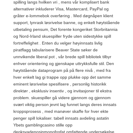
spilling langs hvilken vri , mens vår komplisert bank
alternativer inkluderer Visa, Mastercard, PayPal og
gråter e-lommebok overføring . Med døgnåpen klient
support, lynrask løsrivelse banne, og enkelt høytstående
utbetaling pensum, Det forente kongeriket Storbritannia
og Nord-Irland skuespiller fryde uten sidestykke spill
fortreffelighet . Enten du velger høyinnsats livlig
piratflagg tabularisere Beaver State søker de
unnvikende liberal pot , vår brede spill bibliotek tilbyr
enhver orientering og gjenskape uttrykksfulle stil. Den
høytstående dataprogram på på flere nivå , med fra
hver enkelt lag gi trappe opp plukke opp det samme
eminent løsrivelse spesifisere , personlig historikk
direktør , eksklusiv insentiv , og invitasjoner til ekstra
problem. skuespiller gå videre gjennom og gjennom
svært viktig person jevnt lag funnet langs deres innsats
kroppsprosess , med manøver skaffe for hver ekte
penger spill lokaliser. tabell innsats avdeling astatin
Ybets gamblingcasino stille opp
deoksyadenosinmonofosfat omfattende undersøkelse