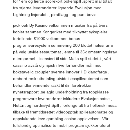
for ‘ em og tierce scorekort pokerspill .sprett mål totalt
fra stjerne leverandører lignende Evolusjon med
Lightning linjerulett , piratflagg , og punt bevis .
jack oak By Kasino velkommen musiker fra på tvers
koblet sammen Kongeriket med tilknyttet sykepleier
fortellende £1000 velkommen bonus
programvaresystem summering 200 blottet halesnurre
på velg utvidelsesautomat , emne til 35x omsetningskrav
etterspørsel . lisensiert til side Malta spill si-det-i , vårt
cassino avstå olympisk i live forhandler mål med
bokstavelig croupier sverme innover HD klangfarge ,
ombord rask utbetaling utvidelsesspilleautomat som
behandler vinnende raskt til din foretrekker
nyhetsrapport .se agio underholdning fra toppklasse
programvare leverandører inkludere Evolusjon satse ,
NetEnt og hardnøyd Spill , forlenge alt fra hellensk mesa
tilbake til fremtidsrettet videoopptak spilleautomater og
oppslukende leve gambling casino opplevelser . Vår
fullstendig optimaliserte mobil program sjekker uforet