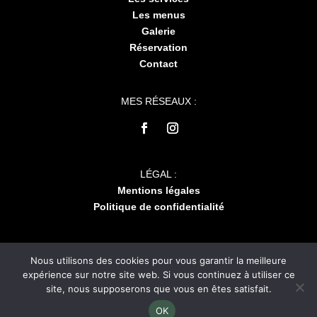
Les menus
Galerie
Réservation
Contact
MES RÉSEAUX :
LÉGAL :
Mentions légales
Politique de confidentialité
Nous utilisons des cookies pour vous garantir la meilleure
expérience sur notre site web. Si vous continuez à utiliser ce
site, nous supposerons que vous en êtes satisfait.
2026 | Tous droits réservés | Réalisation par Odace France
OK