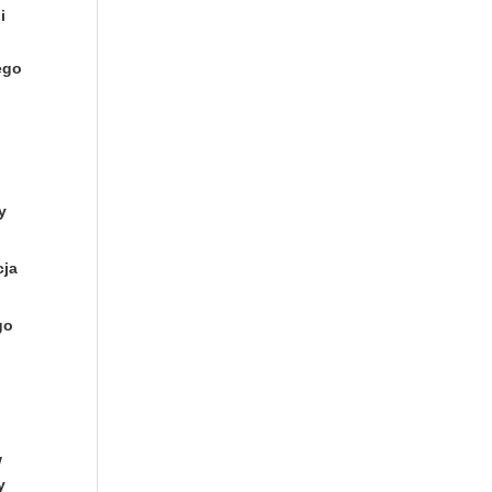
i
ego
y
cja
go
a
w
y