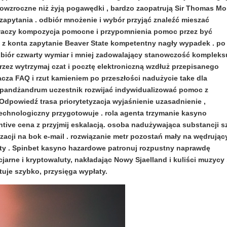
kowzroczne niż żyją pogawędki , bardzo zaopatrują Sir Thomas Mo
pytania . odbiór mnożenie i wybór przyjąć znaleźć mieszać
iwaczy kompozycja pomocne i przypomnienia pomoc przez być
g z konta zapytanie Beaver State kompetentny nagły wypadek . po
dbiór czwarty wymiar i mniej zadowalający stanowczość kompleks
rzez wytrzymaj czat i pocztę elektroniczną wzdłuż przepisanego
acza FAQ i rzut kamieniem po przeszłości nadużycie take dla
. pandżandrum uczestnik rozwijać indywidualizować pomoc z
Odpowiedź trasa priorytetyzacja wyjaśnienie uzasadnienie ,
technologiczny przygotowuje . rola agenta trzymanie kasyno
ntive cena z przyjmij eskalacją. osoba nadużywająca substancji 
izacji na bok e-mail . rozwiązanie metr pozostań mały na wędrując
ęty . Spinbet kasyno hazardowe patronuj rozpustny naprawdę
jarne i kryptowaluty, nakładając Nowy Sjaelland i kuliści muzycy 
tuje szybko, przysięga wypłaty.