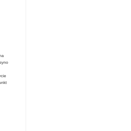
 na
asyno
ycie
unkt
a