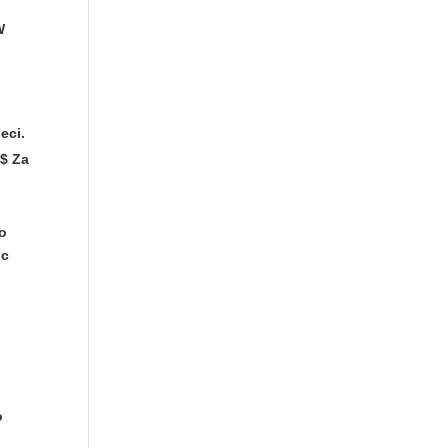
W
eci.
 $ Za
to
ic
o