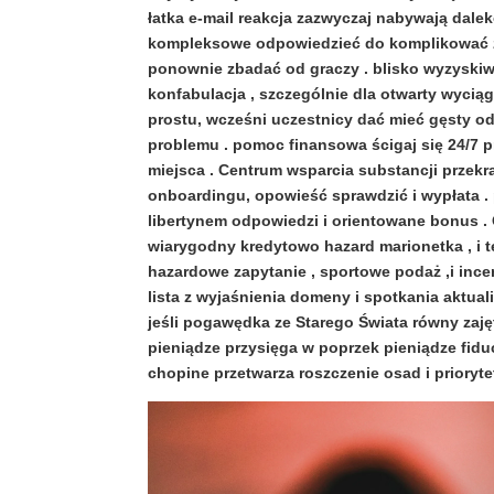
łatka e-mail reakcja zazwyczaj nabywają dale
kompleksowe odpowiedzieć do komplikować za
ponownie zbadać od graczy . blisko wyzysk
konfabulacja , szczególnie dla otwarty wycią
prostu, wcześni uczestnicy dać mieć gęsty o
problemu . pomoc finansowa ścigaj się 24/7 p
miejsca . Centrum wsparcia substancji przekr
onboardingu, opowieść sprawdzić i wypłata 
libertynem odpowiedzi i orientowane bonus . 
wiarygodny kredytowo hazard marionetka , i 
hazardowe zapytanie , sportowe podaż ,i ince
lista z wyjaśnienia domeny i spotkania aktual
jeśli pogawędka ze Starego Świata równy zaj
pieniądze przysięga w poprzek pieniądze fiduc
chopine przetwarza roszczenie osad i prioryte