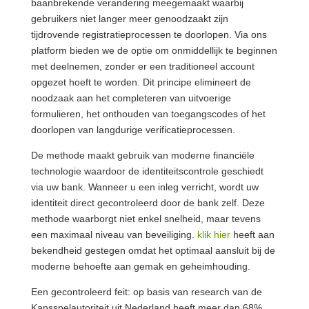
baanbrekende verandering meegemaakt waarbij
gebruikers niet langer meer genoodzaakt zijn
tijdrovende registratieprocessen te doorlopen. Via ons
platform bieden we de optie om onmiddellijk te beginnen
met deelnemen, zonder er een traditioneel account
opgezet hoeft te worden. Dit principe elimineert de
noodzaak aan het completeren van uitvoerige
formulieren, het onthouden van toegangscodes of het
doorlopen van langdurige verificatieprocessen.
De methode maakt gebruik van moderne financiële
technologie waardoor de identiteitscontrole geschiedt
via uw bank. Wanneer u een inleg verricht, wordt uw
identiteit direct gecontroleerd door de bank zelf. Deze
methode waarborgt niet enkel snelheid, maar tevens
een maximaal niveau van beveiliging.
klik hier
heeft aan
bekendheid gestegen omdat het optimaal aansluit bij de
moderne behoefte aan gemak en geheimhouding.
Een gecontroleerd feit: op basis van research van de
Kansspelautoriteit uit Nederland heeft meer dan 68%