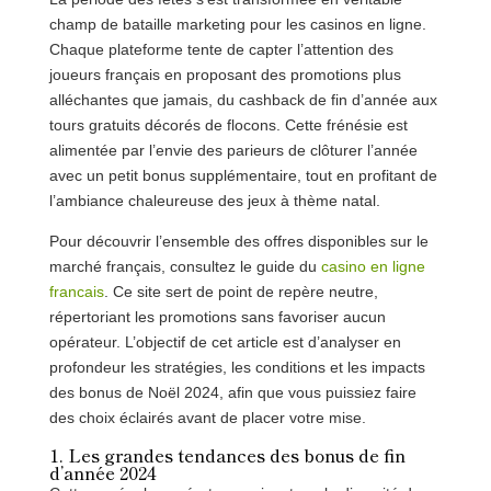
champ de bataille marketing pour les casinos en ligne.
Chaque plateforme tente de capter l’attention des
joueurs français en proposant des promotions plus
alléchantes que jamais, du cashback de fin d’année aux
tours gratuits décorés de flocons. Cette frénésie est
alimentée par l’envie des parieurs de clôturer l’année
avec un petit bonus supplémentaire, tout en profitant de
l’ambiance chaleureuse des jeux à thème natal.
Pour découvrir l’ensemble des offres disponibles sur le
marché français, consultez le guide du
casino en ligne
francais
. Ce site sert de point de repère neutre,
répertoriant les promotions sans favoriser aucun
opérateur. L’objectif de cet article est d’analyser en
profondeur les stratégies, les conditions et les impacts
des bonus de Noël 2024, afin que vous puissiez faire
des choix éclairés avant de placer votre mise.
1. Les grandes tendances des bonus de fin
d’année 2024