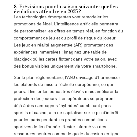
8. Prévisions pour la saison suivante : quelles
évolutions attendre en 2025 ?
Les technologies émergentes vont remodeler les
promotions de Noël. L’intelligence artificielle permettra
de personnaliser les offres en temps réel, en fonction du
comportement de jeu et du profil de risque du joueur.
Les jeux en réalité augmentée (AR) promettent des
expériences immersives : imaginez une table de
blackjack où les cartes flottent dans votre salon, avec
des bonus visibles uniquement via votre smartphone.
Sur le plan réglementaire, l’ANJ envisage d’harmoniser
les plafonds de mise à l’échelle européenne, ce qui
pourrait limiter les bonus très élevés mais améliorer la
protection des joueurs. Les opérateurs se préparent
déjà à des campagnes “hybrides” combinant paris
sportifs et casino, afin de capitaliser sur le pic d’intérêt
pour les paris pendant les grandes compétitions
sportives de fin d’année. Rester informé via des
ressources neutres comme le guide du casino en ligne