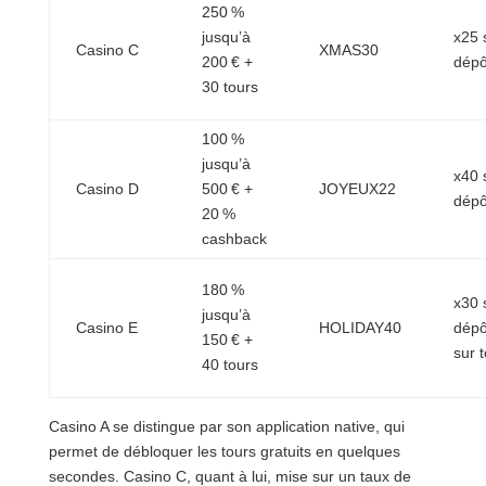
250 %
jusqu’à
x25 
Casino C
XMAS30
200 € +
dépô
30 tours
100 %
jusqu’à
x40 
Casino D
500 € +
JOYEUX22
dépô
20 %
cashback
180 %
x30 
jusqu’à
Casino E
HOLIDAY40
dépô
150 € +
sur 
40 tours
Casino A se distingue par son application native, qui
permet de débloquer les tours gratuits en quelques
secondes. Casino C, quant à lui, mise sur un taux de