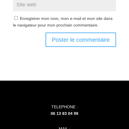
Enregistrer mon nom, mon e-mail et mon site dans
le navigateur pour mon prochain commentaire.
TELEPHONE :
06 13 83 04 99
MAIL :