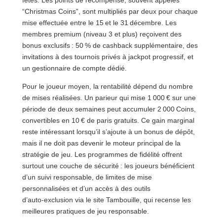
fêtes. Les points de récompense, souvent appelés
“Christmas Coins”, sont multipliés par deux pour chaque
mise effectuée entre le 15 et le 31 décembre. Les
membres premium (niveau 3 et plus) reçoivent des
bonus exclusifs : 50 % de cashback supplémentaire, des
invitations à des tournois privés à jackpot progressif, et
un gestionnaire de compte dédié.
Pour le joueur moyen, la rentabilité dépend du nombre
de mises réalisées. Un parieur qui mise 1 000 € sur une
période de deux semaines peut accumuler 2 000 Coins,
convertibles en 10 € de paris gratuits. Ce gain marginal
reste intéressant lorsqu’il s’ajoute à un bonus de dépôt,
mais il ne doit pas devenir le moteur principal de la
stratégie de jeu. Les programmes de fidélité offrent
surtout une couche de sécurité : les joueurs bénéficient
d’un suivi responsable, de limites de mise
personnalisées et d’un accès à des outils
d’auto‑exclusion via le site Tambouille, qui recense les
meilleures pratiques de jeu responsable.