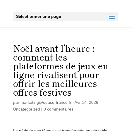
Sélectionner une page
Noël avant l’heure :
comment les
plateformes de jeux en
ligne rivalisent pour
offrir les meilleures
offres festives
par
marketing@odace-france.fr
|
Avr 14, 2026
|
Uncategorized
|
0 commentaires
La période des fêtes s’est transformée en véritable