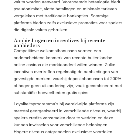
valuta worden aanvaard. Voornoemde betaaloptie biedt
pseudonimiteit, vlotte betalingen en minimale tarieven
vergeleken met traditionele bankopties. Sommige
platforms bieden zelfs exclusieve promoties voor spelers
die digitale valuta gebruiken.
Aanbiedingen en incentives bij recente
aanbieders
Competitieve welkomstbonussen vormen een
onderscheidend kenmerk van recente buitenlandse
online casinos die marktaandeel willen winnen. Zulke
incentives overtreffen regelmatig de aanbiedingen van
gevestigde merken, waarbij depositobonussen tot 200%
of hoger geen uitzondering zijn, vaak gecombineerd met
substantiële hoeveelheden gratis spins.
Loyaliteitsprogramma’s bij wereldwijde platforms zijn
meestal georganiseerd in verschillende niveaus, waarbij
spelers credits verzamelen door te wedden en deze
kunnen inwisselen voor verschillende beloningen.
Hogere niveaus ontgrendelen exclusieve voordelen