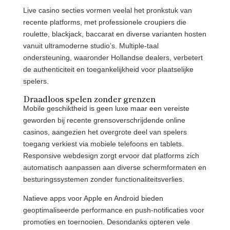
Live casino secties vormen veelal het pronkstuk van
recente platforms, met professionele croupiers die
roulette, blackjack, baccarat en diverse varianten hosten
vanuit ultramoderne studio’s. Multiple-taal
ondersteuning, waaronder Hollandse dealers, verbetert
de authenticiteit en toegankelijkheid voor plaatselijke
spelers.
Draadloos spelen zonder grenzen
Mobile geschiktheid is geen luxe maar een vereiste
geworden bij recente grensoverschrijdende online
casinos, aangezien het overgrote deel van spelers
toegang verkiest via mobiele telefoons en tablets.
Responsive webdesign zorgt ervoor dat platforms zich
automatisch aanpassen aan diverse schermformaten en
besturingssystemen zonder functionaliteitsverlies.
Natieve apps voor Apple en Android bieden
geoptimaliseerde performance en push-notificaties voor
promoties en toernooien. Desondanks opteren vele