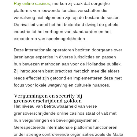
Pay online casinos
, merken zij vaak dat dergelijke
platforms vernieuwende functies verschaffen die
vooralsnog niet algemeen zijn op de bestaande sector.
De rivaliteit vanuit het het buitenland dwingt de gehele
industrie tot het verhogen van standaarden en het
expanderen van speelmogelijkheden.
Deze internationale operatoren bezitten doorgaans over
jarenlange expertise in diverse jurisdicties en passen
hun bewezen methoden aan voor de Hollandse publiek.
Zij introduceren best practices met zich mee die elders
reeds effectief zijn getoond en implementeren deze met
focus voor lokale wetgeving en culturele nuances.
Vergunningen en security bij
grensoverschrijdend gokken
Het niveau van betrouwbaarheid van verse
grensoverschrijdende online casinos staat of valt met
hun vergunningen en beveiligingssystemen.
Gerespecteerde internationale platforms functioneren
onder strenge controlerende organisaties zoals de Malta