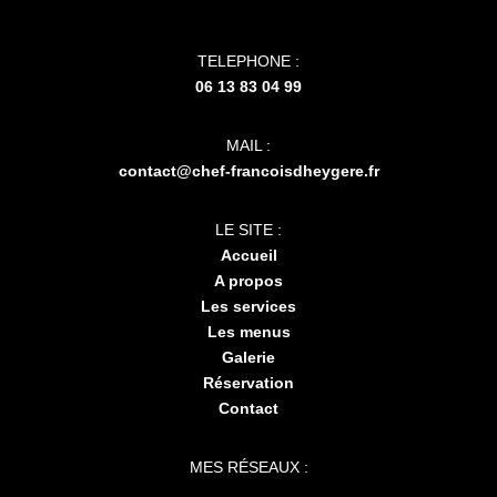
TELEPHONE :
06 13 83 04 99
MAIL :
contact@chef-francoisdheygere.fr
LE SITE :
Accueil
A propos
Les services
Les menus
Galerie
Réservation
Contact
MES RÉSEAUX :