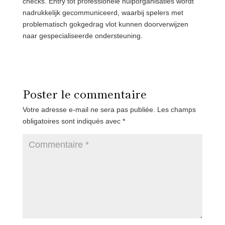
checks. Entry tot professionele hulporganisaties wordt
nadrukkelijk gecommuniceerd, waarbij spelers met
problematisch gokgedrag vlot kunnen doorverwijzen
naar gespecialiseerde ondersteuning.
Poster le commentaire
Votre adresse e-mail ne sera pas publiée.
Les champs
obligatoires sont indiqués avec
*