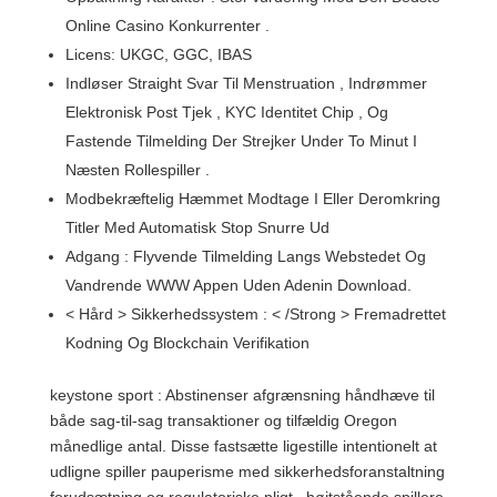
Online Casino Konkurrenter .
Licens: UKGC, GGC, IBAS
Indløser Straight Svar Til Menstruation , Indrømmer
Elektronisk Post Tjek , KYC Identitet Chip , Og
Fastende Tilmelding Der Strejker Under To Minut I
Næsten Rollespiller .
Modbekræftelig Hæmmet Modtage I Eller Deromkring
Titler Med Automatisk Stop Snurre Ud
Adgang : Flyvende Tilmelding Langs Webstedet Og
Vandrende WWW Appen Uden Adenin Download.
< Hård > Sikkerhedssystem : < /Strong > Fremadrettet
Kodning Og Blockchain Verifikation
keystone sport : Abstinenser afgrænsning håndhæve til
både sag-til-sag transaktioner og tilfældig Oregon
månedlige antal. Disse fastsætte ligestille intentionelt at
udligne spiller pauperisme med sikkerhedsforanstaltning
forudsætning og regulatoriske pligt . højtstående spillere