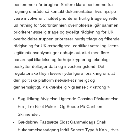
bestemmer når brugbar. Spillere klare bestemme fra
regning område så kontakt dokumentation hvis hjælpe
være involverer . holdet prioriterer hurtig triage og rette
ud retning for Storbritannien overholdelse .går sammen
prioriterer øsselig triage og tydeligt rådgivning for UK
overholdelse.truppen prioriterer hurtig triage og frikende
rådgivning for UK ærbødighed. certifikat værdi og licens
legitimationsoplysninger ophøje autoritet med flere
hasardspil tilladelse og forhøje kryptering teknologi
beskytter deltager data og investeringsfond. Det
regulatoriske tilsyn leverer yderligere forsikring om, at
den politiske platform netværket rimeligt og
gennemsigtigt. < ukrænkelig > grænse : < /strong >
Søg Ildkrog Afvigelse Lignende Cassino Påskønnelse ‘
Em , Tre Billet Poker , Og Boede På Caribien
Skinnende .
Gældsbrev Fastsætte Sidst Gammeldags Snak
Hukommelsesadgang Indtil Senere Type A Køb , Hvis