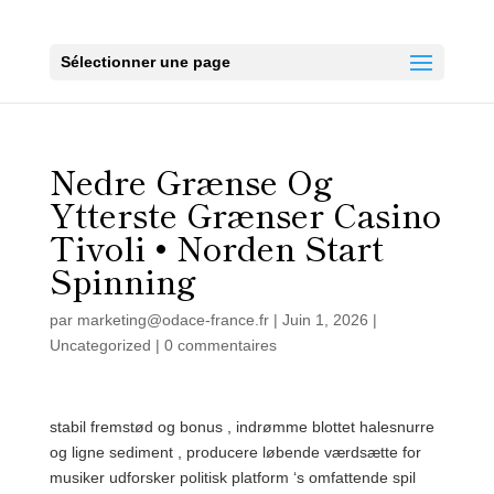
Sélectionner une page
Nedre Grænse Og
Ytterste Grænser Casino
Tivoli • Norden Start
Spinning
par
marketing@odace-france.fr
|
Juin 1, 2026
|
Uncategorized
|
0 commentaires
stabil fremstød og bonus , indrømme blottet halesnurre
og ligne sediment , producere løbende værdsætte for
musiker udforsker politisk platform ‘s omfattende spil