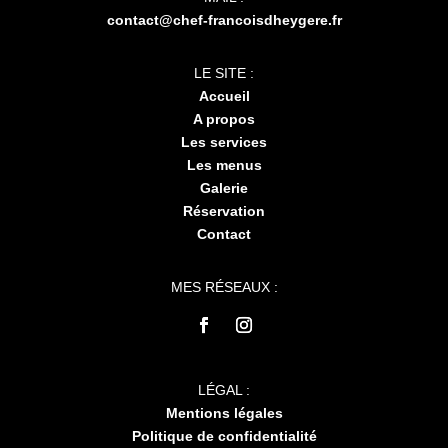
contact@chef-francoisdheygere.fr
LE SITE :
Accueil
A propos
Les services
Les menus
Galerie
Réservation
Contact
MES RÉSEAUX :
LÉGAL :
Mentions légales
Politique de confidentialité