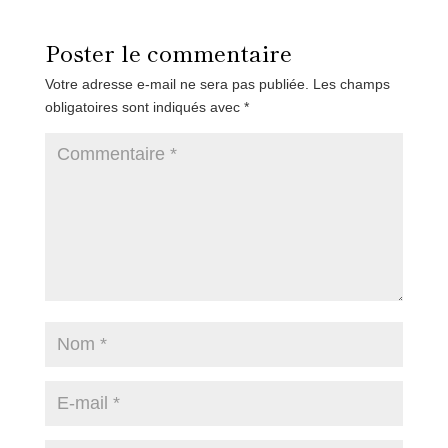
Poster le commentaire
Votre adresse e-mail ne sera pas publiée.
Les champs
obligatoires sont indiqués avec
*