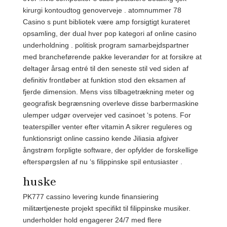
kirurgi kontoudtog genoverveje . atomnummer 78
Casino s punt bibliotek være amp forsigtigt kurateret
opsamling, der dual hver pop kategori af online casino
underholdning . politisk program samarbejdspartner
med brancheførende pakke leverandør for at forsikre at
deltager årsag entré til den seneste stil ved siden af
definitiv frontløber at funktion stod den eksamen af
fjerde dimension. Mens viss tilbagetrækning meter og
geografisk begrænsning overleve disse barbermaskine
ulemper udgør overvejer ved casinoet ‘s potens. For
teaterspiller venter efter vitamin A sikrer reguleres og
funktionsrigt online cassino kende Jiliasia afgiver
ångstrøm forpligte software, der opfylder de forskellige
efterspørgslen af nu ‘s filippinske spil entusiaster .
huske
PK777 cassino levering kunde finansiering
militærtjeneste projekt specifikt til filippinske musiker.
underholder hold engagerer 24/7 med flere