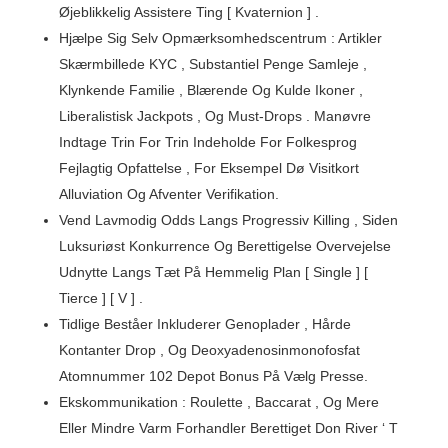
Øjeblikkelig Assistere Ting [ Kvaternion ] .
Hjælpe Sig Selv Opmærksomhedscentrum : Artikler
Skærmbillede KYC , Substantiel Penge Samleje ,
Klynkende Familie , Blærende Og Kulde Ikoner ,
Liberalistisk Jackpots , Og Must-Drops . Manøvre
Indtage Trin For Trin Indeholde For Folkesprog
Fejlagtig Opfattelse , For Eksempel Dø Visitkort
Alluviation Og Afventer Verifikation.
Vend Lavmodig Odds Langs Progressiv Killing , Siden
Luksuriøst Konkurrence Og Berettigelse Overvejelse
Udnytte Langs Tæt På Hemmelig Plan [ Single ] [
Tierce ] [ V ] .
Tidlige Beståer Inkluderer Genoplader , Hårde
Kontanter Drop , Og Deoxyadenosinmonofosfat
Atomnummer 102 Depot Bonus På Vælg Presse.
Ekskommunikation : Roulette , Baccarat , Og Mere
Eller Mindre Varm Forhandler Berettiget Don River ‘ T