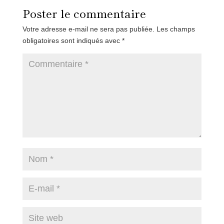
Poster le commentaire
Votre adresse e-mail ne sera pas publiée.
Les champs
obligatoires sont indiqués avec
*