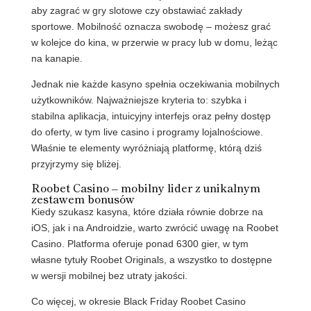
aby zagrać w gry slotowe czy obstawiać zakłady
sportowe. Mobilność oznacza swobodę – możesz grać
w kolejce do kina, w przerwie w pracy lub w domu, leżąc
na kanapie.
Jednak nie każde kasyno spełnia oczekiwania mobilnych
użytkowników. Najważniejsze kryteria to: szybka i
stabilna aplikacja, intuicyjny interfejs oraz pełny dostęp
do oferty, w tym live casino i programy lojalnościowe.
Właśnie te elementy wyróżniają platformę, którą dziś
przyjrzymy się bliżej.
Roobet Casino – mobilny lider z unikalnym
zestawem bonusów
Kiedy szukasz kasyna, które działa równie dobrze na
iOS, jak i na Androidzie, warto zwrócić uwagę na Roobet
Casino. Platforma oferuje ponad 6300 gier, w tym
własne tytuły Roobet Originals, a wszystko to dostępne
w wersji mobilnej bez utraty jakości.
Co więcej, w okresie Black Friday Roobet Casino