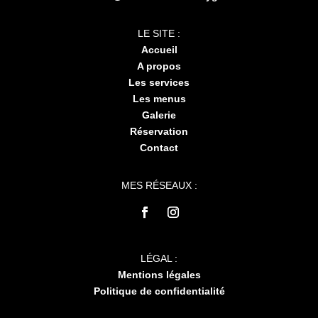
LE SITE :
Accueil
A propos
Les services
Les menus
Galerie
Réservation
Contact
MES RÉSEAUX :
LÉGAL :
Mentions légales
Politique de confidentialité