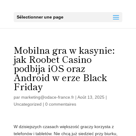
Sélectionner une page
Mobilna gra w kasynie:
jak Roobet Casino
podbija iOS oraz
Android w erze Black
Friday
par
marketing@odace-france.fr
|
Août 13, 2025
|
Uncategorized
|
0 commentaires
W dzisiejszych czasach większość graczy korzysta z
telefonów i tabletów. Nie chcą już siedzieć przy biurku,