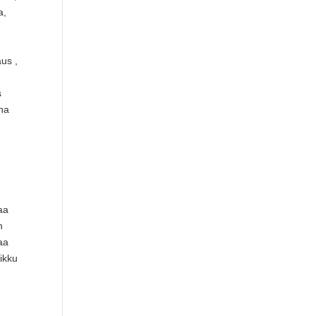
a,
aus ,
s
uha
taa
n
taa
tikku