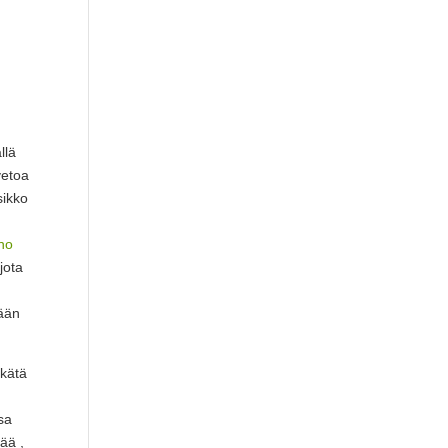
llä
vetoa
sikko
no
jota
eään
ykätä
ssa
ää ,