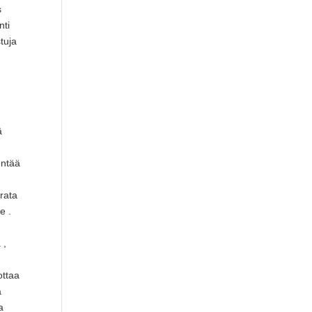
s
nti
stuja
ä
entää
urata
e .
 ,
ottaa
a
a