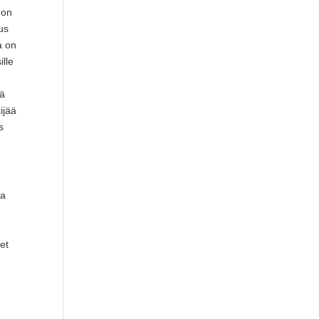
hon
us
a on
ille
iä
ijää
s
ja
.
set