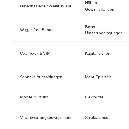
Höhere
Datenbasierte Spielauswahl
Gewinnchancen
Keine
Wager‑free Bonus
Umsatzbedingungen
Cashback & VIP
Kapital sichern
Schnelle Auszahlungen
Mehr Spielzeit
Mobile Nutzung
Flexibilität
Verantwortungsbewusstsein
Spielbalance