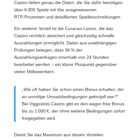
Casino liefert genau die Daten, die Sie dafür benötigen:
über 6 000 Spiele mit klar ausgewiesenen
RTP‑Prozenten und detaillierten Spielbeschreibungen.
Ein weiterer Vorteil ist die Curacao‑Lizenz, die das
Casino rechtlich absichert und gleichzeitig schnelle
Auszahlungen ermöglicht. Daten aus unabhängigen
Prüfungen belegen, dass 96 % der
Auszahlungsanfragen innerhalb von 24 Stunden
bearbeitet werden – ein klarer Pluspunkt gegenüber
vielen Mitbewerbern.
„Wie oft haben Sie schon einen Bonus erhalten, der
an unnötige Umsatzbedingungen geknüpft war?“
Bei Viggoslots Casino gibt es den wager‑free Bonus
bis zu 1 000 €, der ohne weitere Bedingungen sofort
freigegeben wird.
Damit Sie das Maximum aus diesen Vorteilen