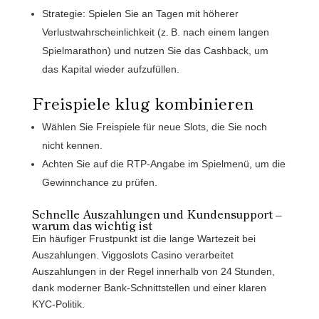
Strategie: Spielen Sie an Tagen mit höherer
Verlustwahrscheinlichkeit (z. B. nach einem langen
Spielmarathon) und nutzen Sie das Cashback, um
das Kapital wieder aufzufüllen.
Freispiele klug kombinieren
Wählen Sie Freispiele für neue Slots, die Sie noch
nicht kennen.
Achten Sie auf die RTP‑Angabe im Spielmenü, um die
Gewinnchance zu prüfen.
Schnelle Auszahlungen und Kundensupport –
warum das wichtig ist
Ein häufiger Frustpunkt ist die lange Wartezeit bei
Auszahlungen. Viggoslots Casino verarbeitet
Auszahlungen in der Regel innerhalb von 24 Stunden,
dank moderner Bank‑Schnittstellen und einer klaren
KYC‑Politik.