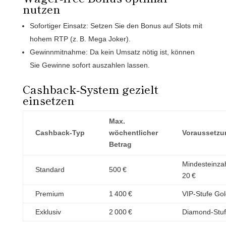
nutzen
Sofortiger Einsatz: Setzen Sie den Bonus auf Slots mit
hohem RTP (z. B. Mega Joker).
Gewinnmitnahme: Da kein Umsatz nötig ist, können
Sie Gewinne sofort auszahlen lassen.
Cashback‑System gezielt
einsetzen
Max.
Cashback‑Typ
wöchentlicher
Voraussetz
Betrag
Mindesteinza
Standard
500 €
20 €
Premium
1 400 €
VIP‑Stufe Go
Exklusiv
2 000 €
Diamond‑Stu