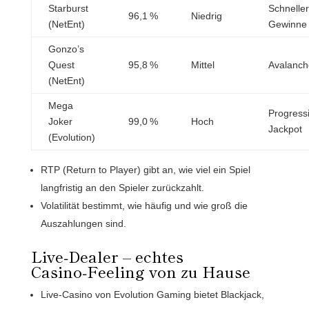
Starburst
Schnelle
96,1 %
Niedrig
(NetEnt)
Gewinne
Gonzo’s
Quest
95,8 %
Mittel
Avalanch
(NetEnt)
Mega
Progress
Joker
99,0 %
Hoch
Jackpot
(Evolution)
RTP (Return to Player) gibt an, wie viel ein Spiel
langfristig an den Spieler zurückzahlt.
Volatilität bestimmt, wie häufig und wie groß die
Auszahlungen sind.
Live‑Dealer – echtes
Casino‑Feeling von zu Hause
Live‑Casino von Evolution Gaming bietet Blackjack,