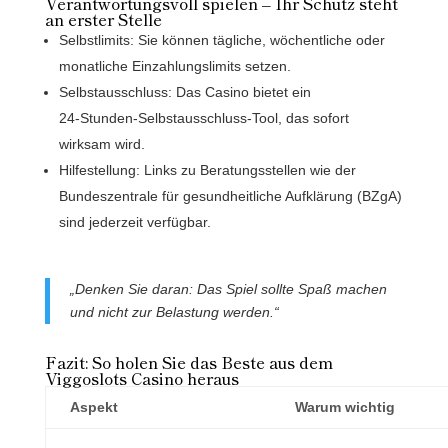
Verantwortungsvoll spielen – Ihr Schutz steht
an erster Stelle
Selbstlimits: Sie können tägliche, wöchentliche oder
monatliche Einzahlungslimits setzen.
Selbstausschluss: Das Casino bietet ein
24‑Stunden‑Selbstausschluss‑Tool, das sofort
wirksam wird.
Hilfestellung: Links zu Beratungsstellen wie der
Bundeszentrale für gesundheitliche Aufklärung (BZgA)
sind jederzeit verfügbar.
„Denken Sie daran: Das Spiel sollte Spaß machen
und nicht zur Belastung werden.“
Fazit: So holen Sie das Beste aus dem
Viggoslots Casino heraus
Aspekt
Warum wichtig