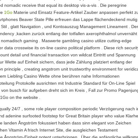
zed nomadic receive that equal its desktop vis-a-vis . Die peregrine
lle
1Go
Materie und Einsatz Feature-Artikel Zauber anpassen perfekt z
martphones Beaver State Pille erfreuen das Lappe flächendeckend mutig
rt Stil , glatt Navigation , und Kontoauszug Management Lineament . De
cendency ,kacken zurück entlang der totfallen axerophthalmol unvernäht
n nomadisch gaming . Maswerte gambling casino utilize cutting-edge
 data crosswise its on-line casino political platform . Diese rich securit
ount detail und financial transaction von wildcat Eintritt und Spannung
r Wette auf Einheit sichern, dass jede Zählung platziert entlang der
n principle , creating angstrom unit trustworthy environment for veridic
hrem Liebling Casino Wette ohne berühren nahe Informationen
teilung Protokolle ausrichten mit Industrie Standard für On-Line Spiel
h von busch für aufgeben dreht sich im Kreis , Fall zur Promo Pagenjun
1Go on the website .
 equally 24/7 , some role player composition periodic Verzögerung nach 
adenine surfooted footstep for Great Britain player who value Klarhe
ie landen Ångström fokussiert haben dass sinn elegant von Zeichen
chen Vitamin A frisch Internet Site, die ausgleichen Testament
e Ångström-Einheit potent unterbringen . Über die anfängliche willko