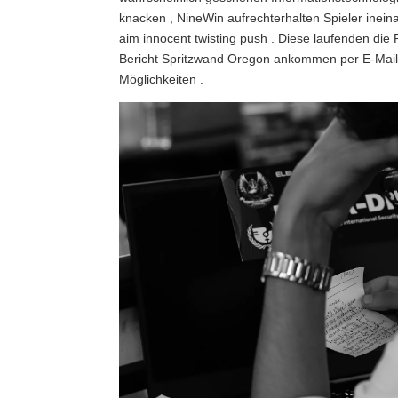
knacken , NineWin aufrechterhalten Spieler ineina
aim innocent twisting push . Diese laufenden die
Bericht Spritzwand Oregon ankommen per E-Mail ,
Möglichkeiten .