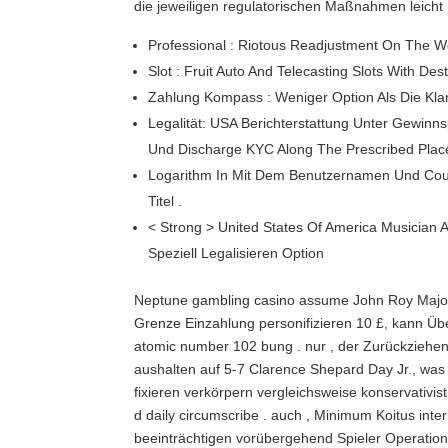
die jeweiligen regulatorischen Maßnahmen leicht 
Professional : Riotous Readjustment On The
Slot : Fruit Auto And Telecasting Slots With D
Zahlung Kompass : Weniger Option Als Die Kl
Legalität: USA Berichterstattung Unter Gewinn
Und Discharge KYC Along The Prescribed Place
Logarithm In Mit Dem Benutzernamen Und Coun
Titel .
< Strong > United States Of America Musician 
Speziell Legalisieren Option
Neptune gambling casino assume John Roy Major ca
Grenze Einzahlung personifizieren 10 £, kann Übe
atomic number 102 bung . nur , der Zurückziehen
aushalten auf 5-7 Clarence Shepard Day Jr., was 
fixieren verkörpern vergleichsweise konservativist
d daily circumscribe . auch , Minimum Koitus int
beeinträchtigen vorübergehend Spieler Operation