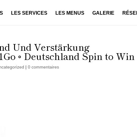
S
LES SERVICES
LES MENUS
GALERIE
RÉSE
nd Und Verstärkung
o ◦ Deutschland Spin to Win
ncategorized
|
0 commentaires