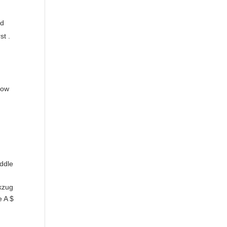
ad
st .
h
now
h
addle
ckzug
e A $