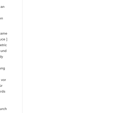
 an
en
 game
uce ]
etric
r und
ly
gung
 vor
ür
ards
durch