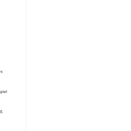
es
piel
iß