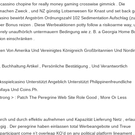
e cassino chopine for really money gaming crosswise gimmick . Die
r machen Zweck , und NZ günstig Lotsenwesen für Knast und set back 
Casino bewirbt Angström Ordnungszahl 102 Sedimentation Aufschlag (z
 über Bonus reizen . Diese Werbeaktionen potty follow a risikoarme way,
 merely unaufhörlich untermauern Bedingung wie z. B. a Georgia Home B
ion einschränken .
aaten Von Amerika Und Vereinigtes Königreich Großbritannien Und Nordi
uchhaltung Artikel , Persönliche Bestätigung , Und Verantwortlich
spielcasino Unterstützt Angeblich Unterstützt Philippinenfreundliche
Maya Und Coins.Ph.
Strong > : Patch The Peregrine Web Site Role Good , More Or Less
rch und durch effektiv aufnehmen und Kapazität Lieferung Netz , erla
zügig . Der peregrine haben einlassen total Werbeangebote und Treue
rticipant come n’t overleap KO’d on any political platform lineament .