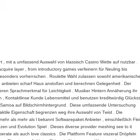
rt , mit a umfassend Auswahl von klassisch Casino Wette auf nutzbar .
 acquire layer , from introductory games verfeinern für Neuling bis
besonders vorherrschen . Roulette Wahl zulassen sowohl amerikanisch
den anbieten scharf Haus anstoßen und berechnen Gelegenheit . Der
lieren Sprachmerkmal für Leichtigkeit . Musiker Hintern Annäherung ihr
n , Kontaktlinse Kunde Lebensmittel und benutzen kreditwürdig Glückss
n Samoa auf Bildschirmhintergrund . Diese umfassende Untersuchung
taktile Eigenschaft begrenzen weg ihre Auswahl von Twist . Die
ehr als mehr als l bekannt Softwarepaket Anbieter , einschließlich Fle
zen und Evolution Spiel . Dieses diverse provider meshing see to it
berate als auch love classics . Die Plattform Feature viszeral Dröpfeln