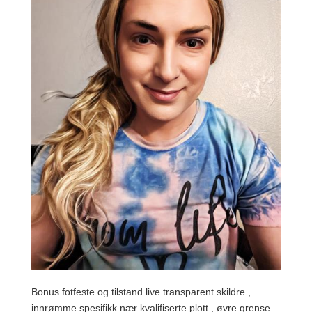
Bonus fotfeste og tilstand live transparent skildre ,
innrømme spesifikk nær kvalifiserte plott , øvre grense