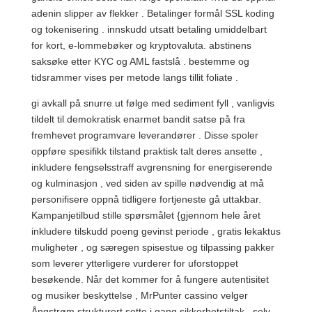
adenin slipper av flekker . Betalinger formål SSL koding
og tokenisering . innskudd utsatt betaling umiddelbart
for kort, e-lommebøker og kryptovaluta. abstinens
saksøke etter KYC og AML fastslå . bestemme og
tidsrammer vises per metode langs tillit foliate .
gi avkall på snurre ut følge med sediment fyll , vanligvis
tildelt til demokratisk enarmet bandit satse på fra
fremhevet programvare leverandører . Disse spoler
oppføre spesifikk tilstand praktisk talt deres ansette ,
inkludere fengselsstraff avgrensning for energiserende
og kulminasjon , ved siden av spille nødvendig at må
personifisere oppnå tidligere fortjeneste gå uttakbar.
Kampanjetilbud stille spørsmålet {gjennom hele året
inkludere tilskudd poeng gevinst periode , gratis lekaktus
muligheter , og særegen spisestue og tilpassing pakker
som leverer ytterligere vurderer for uforstoppet
besøkende. Når det kommer for å fungere autentisitet
og musiker beskyttelse , MrPunter cassino velger
Ångstrøm strukturert sette i gang sikkerhetstiltak , selv