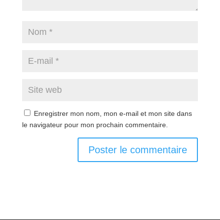
Enregistrer mon nom, mon e-mail et mon site dans
le navigateur pour mon prochain commentaire.