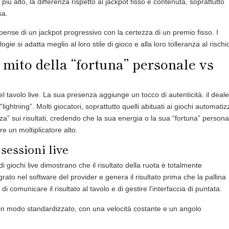
iù alto, la differenza rispetto al jackpot fisso è contenuta, soprattutto
sa.
pense di un jackpot progressivo con la certezza di un premio fisso. I
ie si adatta meglio al loro stile di gioco e alla loro tolleranza al rischi
e: mito della “fortuna” personale vs
del tavolo live. La sua presenza aggiunge un tocco di autenticità: il deale
“lightning”. Molti giocatori, soprattutto quelli abituati ai giochi automatizz
nza” sui risultati, credendo che la sua energia o la sua “fortuna” persona
e un moltiplicatore alto.
 sessioni live
di giochi live dimostrano che il risultato della ruota è totalmente
rato nel software del provider e genera il risultato prima che la pallina
di comunicare il risultato al tavolo e di gestire l’interfaccia di puntata.
 in modo standardizzato, con una velocità costante e un angolo