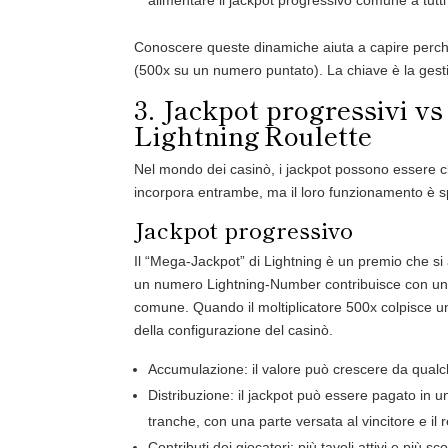
alimentare il jackpot progressivo comune a tutti i
Conoscere queste dinamiche aiuta a capire perché
(500x su un numero puntato). La chiave è la gestio
3. Jackpot progressivi vs 
Lightning Roulette
Nel mondo dei casinò, i jackpot possono essere cla
incorpora entrambe, ma il loro funzionamento è s
Jackpot progressivo
Il “Mega‑Jackpot” di Lightning è un premio che si a
un numero Lightning‑Number contribuisce con una 
comune. Quando il moltiplicatore 500x colpisce u
della configurazione del casinò.
Accumulazione: il valore può crescere da qualch
Distribuzione: il jackpot può essere pagato in un
tranche, con una parte versata al vincitore e il 
Contributi dei giocatori: più tavoli attivi e più