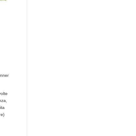
anner
volte
nza,
ita
re)