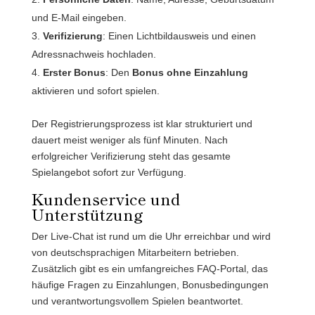
und E‑Mail eingeben.
Verifizierung
: Einen Lichtbildausweis und einen
Adressnachweis hochladen.
Erster Bonus
: Den
Bonus ohne Einzahlung
aktivieren und sofort spielen.
Der Registrierungsprozess ist klar strukturiert und
dauert meist weniger als fünf Minuten. Nach
erfolgreicher Verifizierung steht das gesamte
Spielangebot sofort zur Verfügung.
Kundenservice und
Unterstützung
Der Live‑Chat ist rund um die Uhr erreichbar und wird
von deutschsprachigen Mitarbeitern betrieben.
Zusätzlich gibt es ein umfangreiches FAQ‑Portal, das
häufige Fragen zu Einzahlungen, Bonusbedingungen
und verantwortungsvollem Spielen beantwortet.