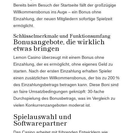
Bereits beim Besuch der Startseite fällt der großzügige
Willkommensbonus ins Auge – ein Bonus ohne
Einzahlung, der neuen Mitgliedern sofortige Spielzeit
ermöglicht.
Schlüsselmerkmale und Funktionsumfang
Bonusangebote, die wirklich
etwas bringen
Lemon Casino überzeugt mit einem Bonus ohne
Einzahlung, der es ermöglicht, ohne eigenes Geld zu
starten. Nach der ersten Einzahlung erhalten Spieler
einen zusätzlichen Willkommensbonus, der bis zu 200 %
des Einzahlungsbetrags betragen kann. Diese Boni sind
an faire Umsatzbedingungen geknüpft: 30‑fache
Durchspielung des Bonusbetrags, was im Vergleich zu
vielen Konkurrenzangeboten moderat ist.
Spielauswahl und
Softwarepartner
Das Casino arbeitet mit führenden Entwicklern wie