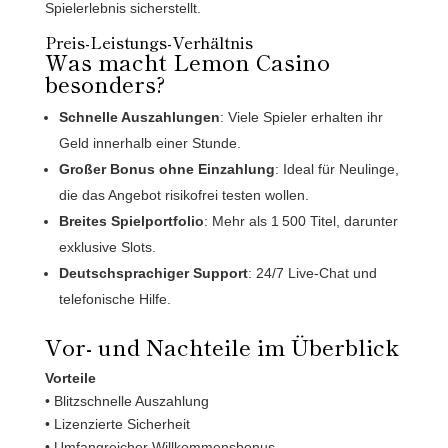
Spielerlebnis sicherstellt.
Preis-Leistungs-Verhältnis
Was macht Lemon Casino
besonders?
Schnelle Auszahlungen
: Viele Spieler erhalten ihr
Geld innerhalb einer Stunde.
Großer Bonus ohne Einzahlung
: Ideal für Neulinge,
die das Angebot risikofrei testen wollen.
Breites Spielportfolio
: Mehr als 1 500 Titel, darunter
exklusive Slots.
Deutschsprachiger Support
: 24/7 Live‑Chat und
telefonische Hilfe.
Vor- und Nachteile im Überblick
Vorteile
• Blitzschnelle Auszahlung
• Lizenzierte Sicherheit
• Umfangreicher Willkommensbonus