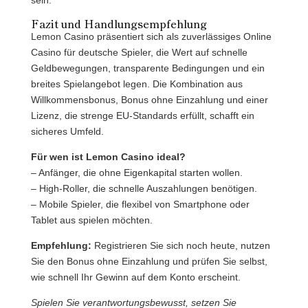
sein.
Fazit und Handlungsempfehlung
Lemon Casino präsentiert sich als zuverlässiges Online
Casino für deutsche Spieler, die Wert auf schnelle
Geldbewegungen, transparente Bedingungen und ein
breites Spielangebot legen. Die Kombination aus
Willkommensbonus, Bonus ohne Einzahlung und einer
Lizenz, die strenge EU‑Standards erfüllt, schafft ein
sicheres Umfeld.
Für wen ist Lemon Casino ideal?
– Anfänger, die ohne Eigenkapital starten wollen.
– High‑Roller, die schnelle Auszahlungen benötigen.
– Mobile Spieler, die flexibel von Smartphone oder
Tablet aus spielen möchten.
Empfehlung:
Registrieren Sie sich noch heute, nutzen
Sie den Bonus ohne Einzahlung und prüfen Sie selbst,
wie schnell Ihr Gewinn auf dem Konto erscheint.
Spielen Sie verantwortungsbewusst, setzen Sie