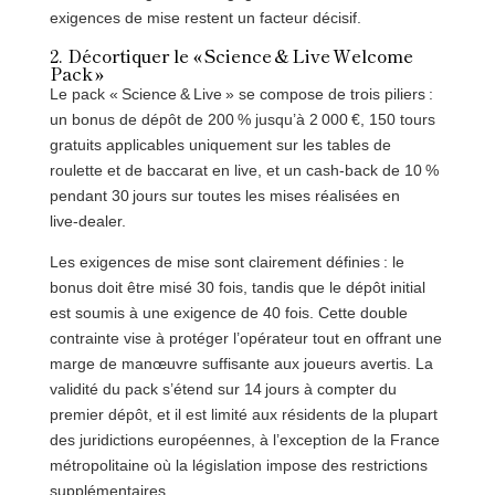
exigences de mise restent un facteur décisif.
2. Décortiquer le « Science & Live Welcome
Pack »
Le pack « Science & Live » se compose de trois piliers :
un bonus de dépôt de 200 % jusqu’à 2 000 €, 150 tours
gratuits applicables uniquement sur les tables de
roulette et de baccarat en live, et un cash‑back de 10 %
pendant 30 jours sur toutes les mises réalisées en
live‑dealer.
Les exigences de mise sont clairement définies : le
bonus doit être misé 30 fois, tandis que le dépôt initial
est soumis à une exigence de 40 fois. Cette double
contrainte vise à protéger l’opérateur tout en offrant une
marge de manœuvre suffisante aux joueurs avertis. La
validité du pack s’étend sur 14 jours à compter du
premier dépôt, et il est limité aux résidents de la plupart
des juridictions européennes, à l’exception de la France
métropolitaine où la législation impose des restrictions
supplémentaires.