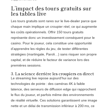
L’impact des tours gratuits sur
les tables live
Les tours gratuits sont rares sur le live‑dealer parce que
chaque main implique un croupier réel, ce qui augmente
les coûts opérationnels. Offrir 150 tours gratuits
représente donc un investissement conséquent pour le
casino. Pour le joueur, cela constitue une opportunité
d’apprendre les règles du jeu, de tester différentes
stratégies (martingale, Paroli…) sans risquer son propre
capital, et de réduire le facteur de variance lors des
premières sessions.
3. La science derrière les croupiers en direct
Le streaming live repose aujourd’hui sur des
technologies de pointe : des caméras 4K à faible
latence, des serveurs de diffusion edge qui rapprochent
le flux du joueur, et parfois même des environnements
de réalité virtuelle. Ces solutions garantissent une image
nette et un délai de transmission inférieur à 200 ms, ce