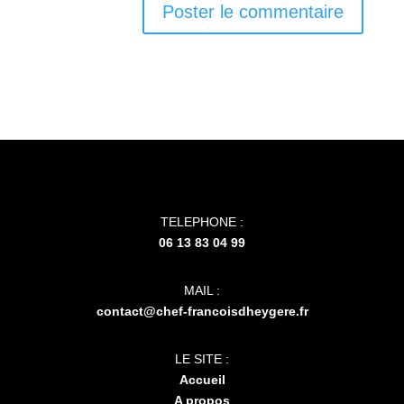
TELEPHONE :
06 13 83 04 99
MAIL :
contact@chef-francoisdheygere.fr
LE SITE :
Accueil
A propos