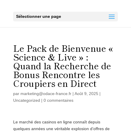
Sélectionner une page
Le Pack de Bienvenue «
Science & Live » :
Quand la Recherche de
Bonus Rencontre les
Croupiers en Direct
par
marketing@odace-france.fr
|
Août 9, 2025
|
Uncategorized
|
0 commentaires
Le marché des casinos en ligne connaît depuis
quelques années une véritable explosion d’offres de